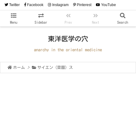
Twitter
Facebook
Instagram
Pinterest
YouTube
RSS
Feedly
Menu
Sidebar
Prev
Next
Search
東洋医学の穴
anarchy in the oriental medicine
ホーム
>
サイエン（菜園）ス