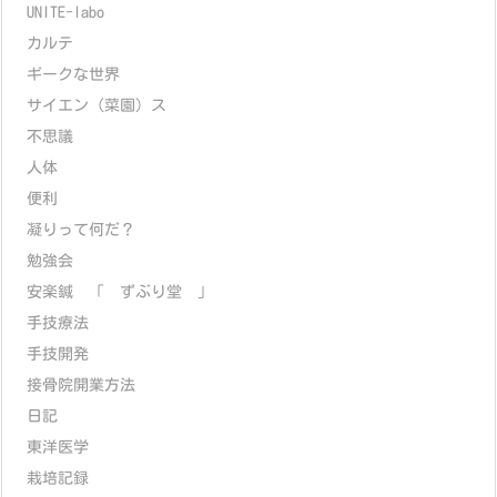
UNITE-labo
カルテ
ギークな世界
サイエン（菜園）ス
不思議
人体
便利
凝りって何だ？
勉強会
安楽鍼 「 ずぶり堂 」
手技療法
手技開発
接骨院開業方法
日記
東洋医学
栽培記録