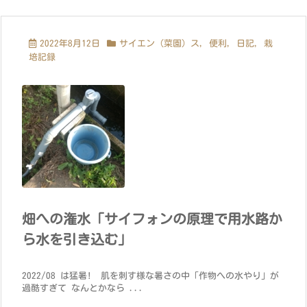
2022年8月12日
サイエン（菜園）ス
,
便利
,
日記
,
栽
培記録
畑への潅水「サイフォンの原理で用水路か
ら水を引き込む」
2022/08 は猛暑! 肌を刺す様な暑さの中「作物への水やり」が
過酷すぎて なんとかなら ...