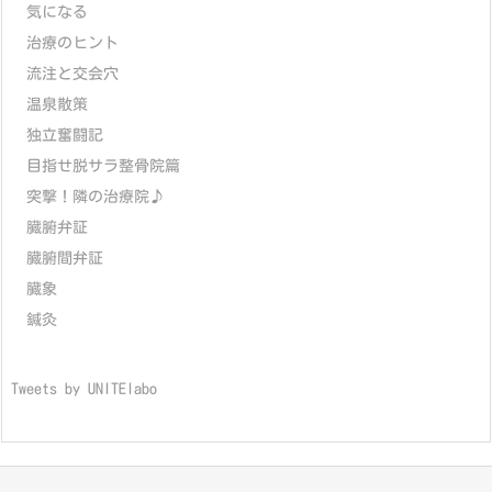
気になる
治療のヒント
流注と交会穴
温泉散策
独立奮闘記
目指せ脱サラ整骨院篇
突撃！隣の治療院♪
臓腑弁証
臓腑間弁証
臓象
鍼灸
Tweets by UNITElabo