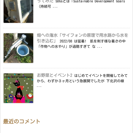
ってみた
SDGsとは「Sustainable Development Goals
（持続可 ...
畑への潅水「サイフォンの原理で用水路から水を
引き込む」
2022/08 は猛暑! 肌を刺す様な暑さの中
「作物への水やり」が過酷すぎて な ...
お野菜とイベント2
はじめてイベントを開催してみて
から、わずか３ヶ月という急展開でしたが 下北沢の線
...
最近のコメント