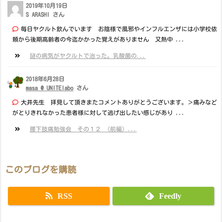
2019年10月19日
S ARASHI さん
毎日ヤクルト飲んでいます お陰様で風邪やインフルエンザには小学校依
頼から後期高齢者の今迄かかった覚えがありません 又熱中 ...
謎の病気がヤクルトで治った。乳酸菌の...
2018年6月28日
masa @ UNITElabo
さん
大井先生 拝見して頂きまたコメントありがとうございます。＞痛みなど
がとりきれなかった患者様に対して逃げ出したい感じがあり ...
腰下肢痛勉強会 その１２ （前編）...
このブログを購読
RSS
Feedly