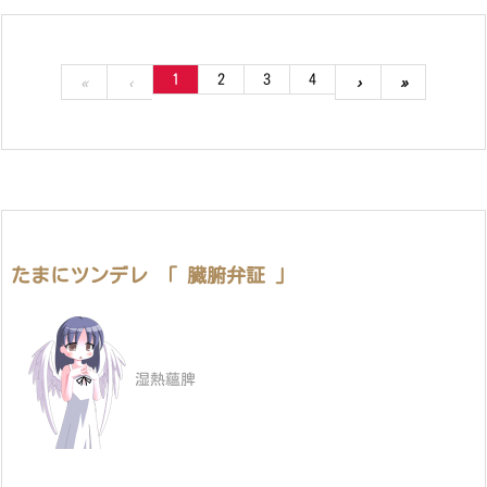
1
2
3
4
«
‹
›
»
たまにツンデレ 「 臓腑弁証 」
湿熱蘊脾