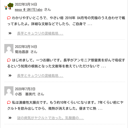
2022年3月14日
masa @ UNITElabo
さん
わかりやすいところで、やさい畑 2016年 04月号の究極のうえ合わせで載
ってましたよ。詳細な文献などでしたら、ご自身で ...
長芋とキュウリの混植栽培...
2022年3月14日
菊池昌彦 さん
はじめまして。一つお願いです。長芋がアンモニア態窒素を好んで吸収す
るという知見の根拠となった文献等を教えていただけないで ...
長芋とキュウリの混植栽培...
2020年7月2日
小西 喜美代 さん
私は潰瘍性大腸炎です。もう約10年くらいになります。7年くらい前にヤ
クルトを飲み出してから、微熱が消えました。昼までに熱 ...
謎の病気がヤクルトで治った。乳酸菌の...