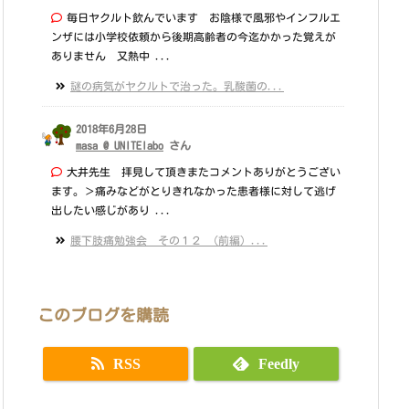
毎日ヤクルト飲んでいます お陰様で風邪やインフルエ
ンザには小学校依頼から後期高齢者の今迄かかった覚えが
ありません 又熱中 ...
謎の病気がヤクルトで治った。乳酸菌の...
2018年6月28日
masa @ UNITElabo
さん
大井先生 拝見して頂きまたコメントありがとうござい
ます。＞痛みなどがとりきれなかった患者様に対して逃げ
出したい感じがあり ...
腰下肢痛勉強会 その１２ （前編）...
このブログを購読
RSS
Feedly