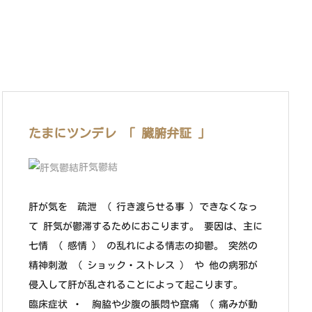
たまにツンデレ 「 臓腑弁証 」
肝気鬱結
肝が気を 疏泄 （ 行き渡らせる事 ）できなくなっ
て 肝気が鬱滞するためにおこります。 要因は、主に
七情 （ 感情 ） の乱れによる情志の抑鬱。 突然の
精神刺激 （ ショック・ストレス ） や 他の病邪が
侵入して肝が乱されることによって起こります。
臨床症状 ・ 胸脇や少腹の脹悶や竄痛 （ 痛みが動