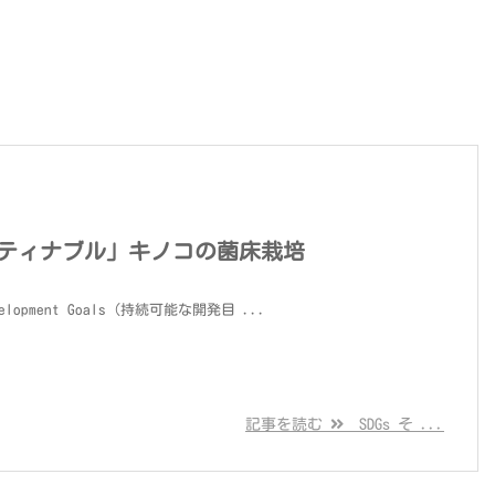
サスティナブル」キノコの菌床栽培
evelopment Goals（持続可能な開発目 ...
記事を読む
SDGs そ ...