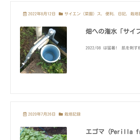
2022年8月12日
サイエン（菜園）ス
,
便利
,
日記
,
栽培
畑への潅水「サイ
2022/08 は猛暑! 肌を
2020年7月26日
栽培記録
エゴマ（Perilla 