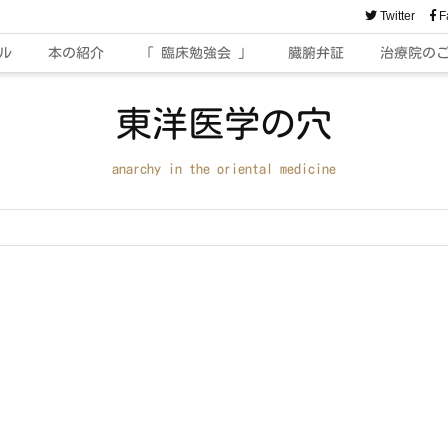
Twitter
F
ル
本の紹介
「 臨床勉強会 」
臓腑弁証
治療院の
東洋医学の穴
anarchy in the oriental medicine