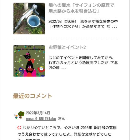
畑への潅水「サイフォンの原理で
用水路から水を引き込む」
2022/08 は猛暑! 肌を刺す様な暑さの中
「作物への水やり」が過酷すぎて な ...
お野菜とイベント2
はじめてイベントを開催してみてから、
わずか３ヶ月という急展開でしたが 下北
沢の線 ...
最近のコメント
2022年3月14日
masa @ UNITElabo
さん
わかりやすいところで、やさい畑 2016年 04月号の究極
のうえ合わせで載ってましたよ。詳細な文献などでした