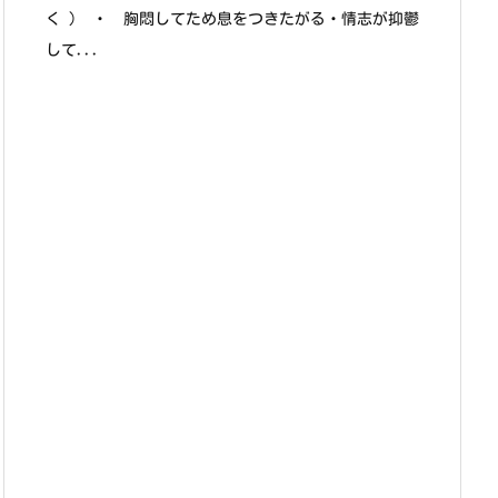
く ） ・ 胸悶してため息をつきたがる・情志が抑鬱
して...