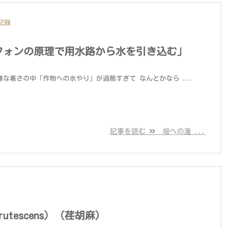
記録
フォンの原理で用水路から水を引き込む」
刺す様な暑さの中「作物への水やり」が過酷すぎて なんとかなら ...
記事を読む
畑への潅 ...
frutescens）（荏胡麻）