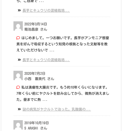
ら、ご自身で ...
長芋とキュウリの混植栽培...
2022年3月14日
菊池昌彦 さん
はじめまして。一つお願いです。長芋がアンモニア態窒
素を好んで吸収するという知見の根拠となった文献等を教
えていただけないで ...
長芋とキュウリの混植栽培...
2020年7月2日
小西 喜美代 さん
私は潰瘍性大腸炎です。もう約10年くらいになります。
7年くらい前にヤクルトを飲み出してから、微熱が消えまし
た。昼までに熱 ...
謎の病気がヤクルトで治った。乳酸菌の...
2019年10月19日
S ARASHI さん