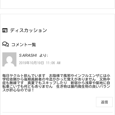
ディスカッション
コメント一覧
S ARASHI
より:
2019年10月19日 11:06 AM
毎日ヤクルト飲んでいます お陰様で風邪やインフルエンザには小
学校依頼から後期高齢者の今迄かかった覚えがありません 又熱中
症も無縁です 真夏でもスキップしたり 新宿から浅草や築地に自
転車こいでも何ともありません 生き物は腸内微生物の良いバラン
スが肝心なのでは！
返信