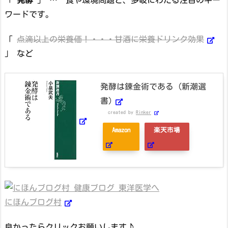
ワードです。
「
点滴以上の栄養価！・・・甘酒に栄養ドリンク効果
」 など
発酵は錬金術である (新潮選
書)
created by
Rinker
Amazon
楽天市場
にほんブログ村
良かったらクリックお願いします♪