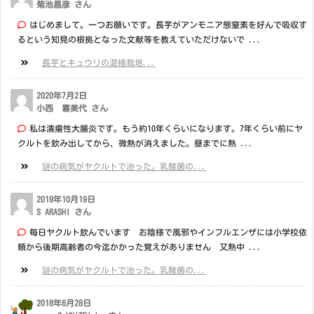
菊池昌彦 さん
はじめまして。一つお願いです。長芋がアンモニア態窒素を好んで吸収す
るという知見の根拠となった文献等を教えていただけないで ...
長芋とキュウリの混植栽培...
2020年7月2日
小西 喜美代 さん
私は潰瘍性大腸炎です。もう約10年くらいになります。7年くらい前にヤ
クルトを飲み出してから、微熱が消えました。昼までに熱 ...
謎の病気がヤクルトで治った。乳酸菌の...
2019年10月19日
S ARASHI さん
毎日ヤクルト飲んでいます お陰様で風邪やインフルエンザには小学校依
頼から後期高齢者の今迄かかった覚えがありません 又熱中 ...
謎の病気がヤクルトで治った。乳酸菌の...
2018年6月28日