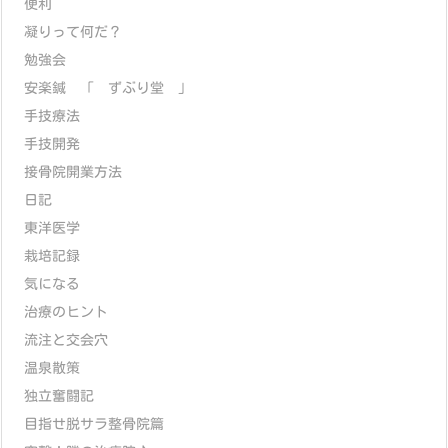
便利
凝りって何だ？
勉強会
安楽鍼 「 ずぶり堂 」
手技療法
手技開発
接骨院開業方法
日記
東洋医学
栽培記録
気になる
治療のヒント
流注と交会穴
温泉散策
独立奮闘記
目指せ脱サラ整骨院篇