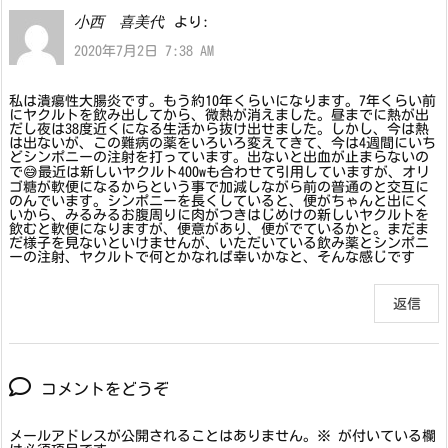
小西 喜美代
より:
2020年7月2日 7:38 AM
私は潰瘍性大腸炎です。もう約10年くらいになります。7年くらい前
にヤクルトを飲み出してから、微熱が消えました。昼までに熱が出
だし夜は38度近くになる生活から抜け出せました。しかし、今は熱
は出ないが、この難病の薬をいろいろ変えてきて、今は4週間にいち
どシンポニーの注射を打っています。出ないと出血が止まらないの
で😅最近は新しいヤクルト400wも合わせて引用していますが、オリ
ゴ糖が軟便になるからという事で加減しながら前の普通のと交互に
のんでいます。シンポニーを長くしていると、便がちゃんと出にく
いから、みるみるお腹周りに肉がつきはじめけの新しいヤクルトを
飲むと軟便になりますが、便意があり、便がでているかと。まだま
だ様子を見ないといけませんが、いただいている飲み薬とシンポニ
ーの注射、ヤクルトで何とかなれば幸いかなと、そんな感じです
返信
コメントをどうぞ
メールアドレスが公開されることはありません。
※
が付いている欄