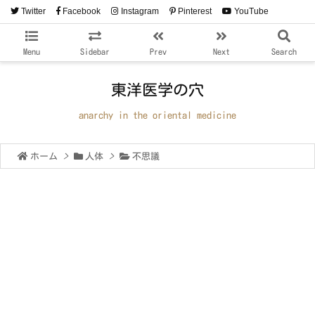
Twitter
Facebook
Instagram
Pinterest
YouTube
RSS
Feedly
Menu
Sidebar
Prev
Next
Search
東洋医学の穴
anarchy in the oriental medicine
ホーム
>
人体
>
不思議