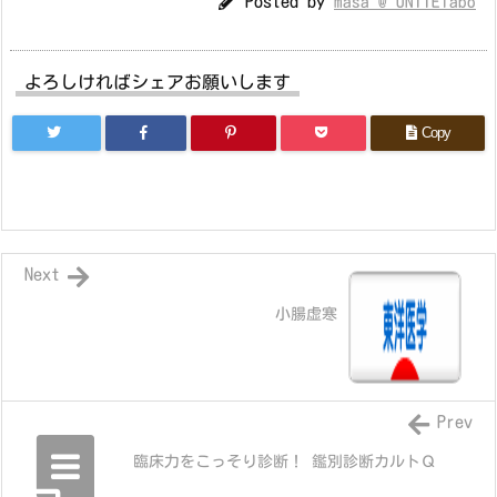
Posted by
masa @ UNITElabo
よろしければシェアお願いします
Copy
Next
小腸虚寒
Prev
臨床力をこっそり診断！ 鑑別診断カルトＱ