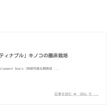
サスティナブル」キノコの菌床栽培
evelopment Goals（持続可能な開発目 ...
記事を読む
SDGs そ ...