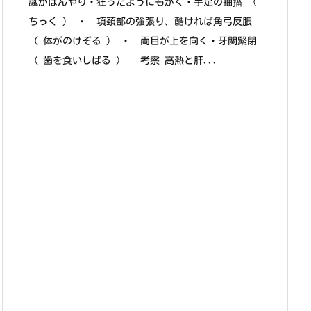
識がぼんやり・狂ったようにもがく・手足の抽搐 （
ちっく ） ・ 項頚部の強張り、酷ければ角弓反脹
（ 体がのけぞる ） ・ 両目が上を向く・牙関緊閉
（ 歯を食いしばる ） 考察 高熱と肝...