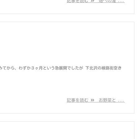
記事を読む
畑への潅 ...
みてから、わずか３ヶ月という急展開でしたが 下北沢の線路街空き
記事を読む
お野菜と ...