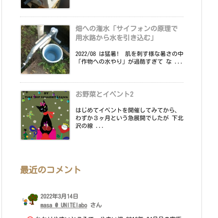
畑への潅水「サイフォンの原理で
用水路から水を引き込む」
2022/08 は猛暑! 肌を刺す様な暑さの中
「作物への水やり」が過酷すぎて な ...
お野菜とイベント2
はじめてイベントを開催してみてから、
わずか３ヶ月という急展開でしたが 下北
沢の線 ...
最近のコメント
2022年3月14日
masa @ UNITElabo
さん