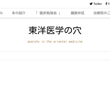
Twitter
F
ル
本の紹介
「 臨床勉強会 」
臓腑弁証
治療院の
東洋医学の穴
anarchy in the oriental medicine