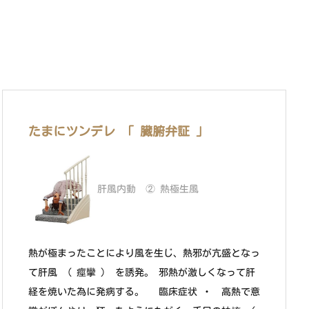
たまにツンデレ 「 臓腑弁証 」
肝風内動 ② 熱極生風
熱が極まったことにより風を生じ、熱邪が亢盛となっ
て肝風 （ 痙攣 ） を誘発。 邪熱が激しくなって肝
経を焼いた為に発病する。 臨床症状 ・ 高熱で意