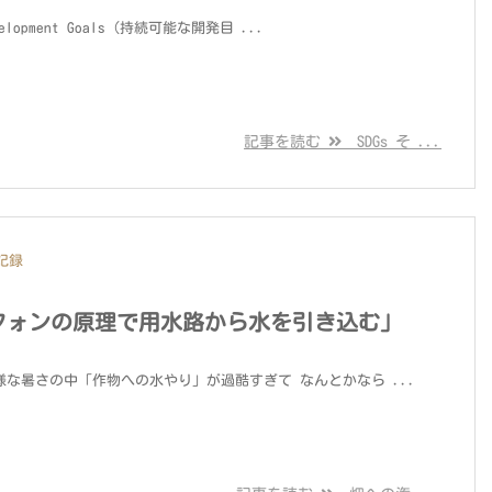
evelopment Goals（持続可能な開発目 ...
記事を読む
SDGs そ ...
記録
フォンの原理で用水路から水を引き込む」
刺す様な暑さの中「作物への水やり」が過酷すぎて なんとかなら ...