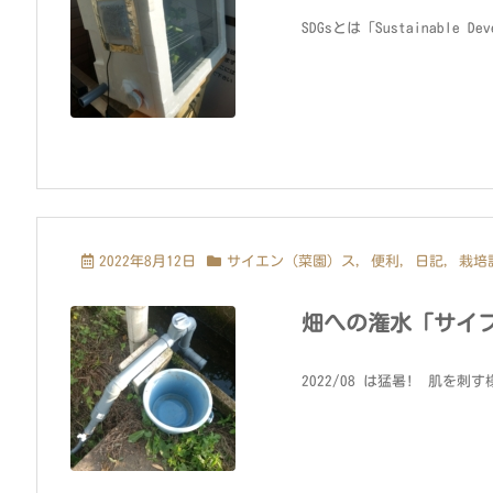
SDGsとは「Sustainable D
2022年8月12日
サイエン（菜園）ス
,
便利
,
日記
,
栽培
畑への潅水「サイ
2022/08 は猛暑! 肌を