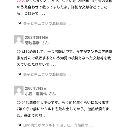
わかりやすいところで、やさい畑 2016年 04月号の究極
のうえ合わせで載ってましたよ。詳細な文献などでした
ら、ご自身で ...
長芋とキュウリの混植栽培...
2022年3月14日
菊池昌彦 さん
はじめまして。一つお願いです。長芋がアンモニア態窒
素を好んで吸収するという知見の根拠となった文献等を教
えていただけないで ...
長芋とキュウリの混植栽培...
2020年7月2日
小西 喜美代 さん
私は潰瘍性大腸炎です。もう約10年くらいになります。
7年くらい前にヤクルトを飲み出してから、微熱が消えまし
た。昼までに熱 ...
謎の病気がヤクルトで治った。乳酸菌の...