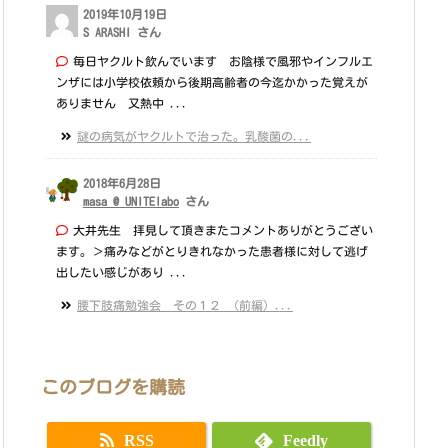
2019年10月19日
S ARASHI さん
毎日ヤクルト飲んでいます お陰様で風邪やインフルエ
ンザには小学校依頼から後期高齢者の今迄かかった覚えが
ありません 又熱中 ...
謎の病気がヤクルトで治った。乳酸菌の...
2018年6月28日
masa @ UNITElabo
さん
大井先生 拝見して頂きまたコメントありがとうござい
ます。＞痛みなどがとりきれなかった患者様に対して逃げ
出したい感じがあり ...
腰下肢痛勉強会 その１２ （前編）...
このブログを購読
RSS
Feedly