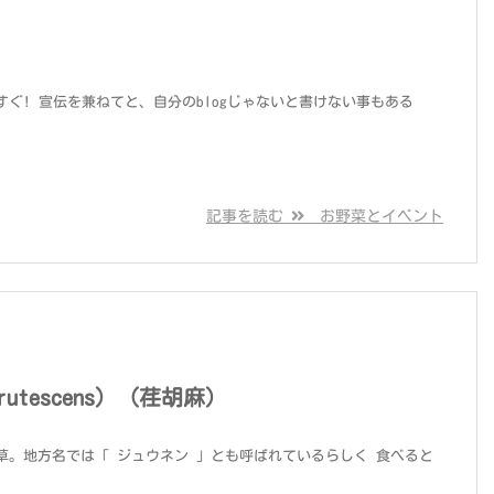
ぐ! 宣伝を兼ねてと、自分のblogじゃないと書けない事もある
記事を読む
お野菜とイベント
frutescens）（荏胡麻）
草。地方名では「 ジュウネン 」とも呼ばれているらしく 食べると