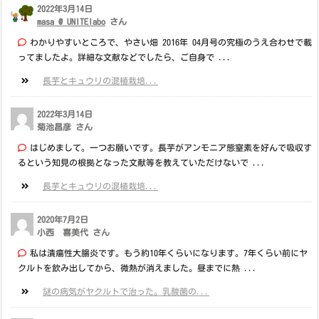
2022年3月14日
masa @ UNITElabo
さん
わかりやすいところで、やさい畑 2016年 04月号の究極のうえ合わせで載
ってましたよ。詳細な文献などでしたら、ご自身で ...
長芋とキュウリの混植栽培...
2022年3月14日
菊池昌彦 さん
はじめまして。一つお願いです。長芋がアンモニア態窒素を好んで吸収す
るという知見の根拠となった文献等を教えていただけないで ...
長芋とキュウリの混植栽培...
2020年7月2日
小西 喜美代 さん
私は潰瘍性大腸炎です。もう約10年くらいになります。7年くらい前にヤ
クルトを飲み出してから、微熱が消えました。昼までに熱 ...
謎の病気がヤクルトで治った。乳酸菌の...