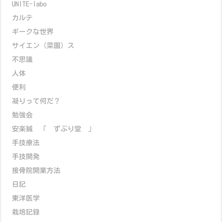
UNITE-labo
カルテ
ギークな世界
サイエン（菜園）ス
不思議
人体
便利
凝りって何だ？
勉強会
安楽鍼 「 ずぶり堂 」
手技療法
手技開発
接骨院開業方法
日記
東洋医学
栽培記録