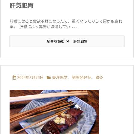
肝気犯胃
肝鬱になると食欲不振になったり、重くなったりして胃が犯され
る。 肝鬱により昇発が減退してい ...
記事を読む
肝気犯胃
2009年3月26日
東洋医学
,
臓腑間弁証
,
鍼灸