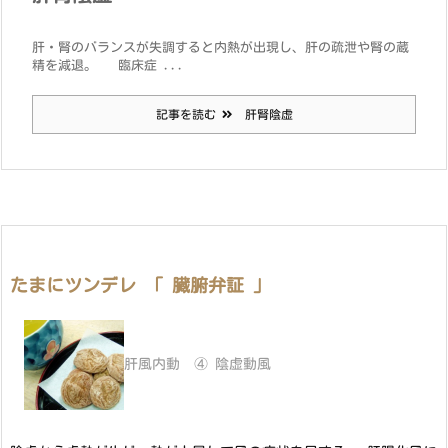
肝・腎のバランスが失調すると内熱が出現し、肝の疏泄や腎の蔵
精を減退。 臨床症 ...
記事を読む
肝腎陰虚
たまにツンデレ 「 臓腑弁証 」
肝風内動 ④ 陰虚動風