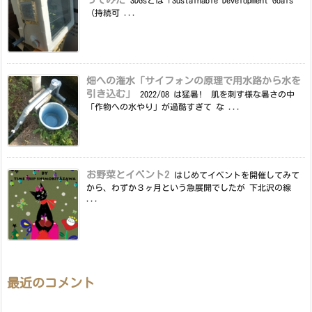
ってみた
SDGsとは「Sustainable Development Goals
（持続可 ...
畑への潅水「サイフォンの原理で用水路から水を
引き込む」
2022/08 は猛暑! 肌を刺す様な暑さの中
「作物への水やり」が過酷すぎて な ...
お野菜とイベント2
はじめてイベントを開催してみて
から、わずか３ヶ月という急展開でしたが 下北沢の線
...
最近のコメント