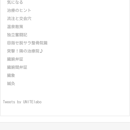
気になる
治療のヒント
流注と交会穴
温泉散策
独立奮闘記
目指せ脱サラ整骨院篇
突撃！隣の治療院♪
臓腑弁証
臓腑間弁証
臓象
鍼灸
Tweets by UNITElabo