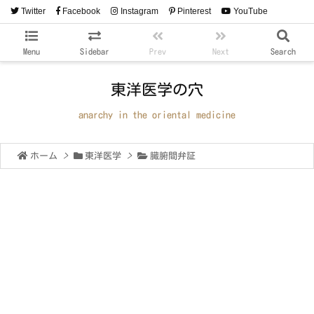
Twitter
Facebook
Instagram
Pinterest
YouTube
RSS
Feedly
Menu
Sidebar
Prev
Next
Search
東洋医学の穴
anarchy in the oriental medicine
ホーム
>
東洋医学
>
臓腑間弁証