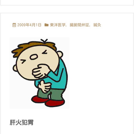
2009年4月1日
東洋医学
,
臓腑間弁証
,
鍼灸
肝火犯胃