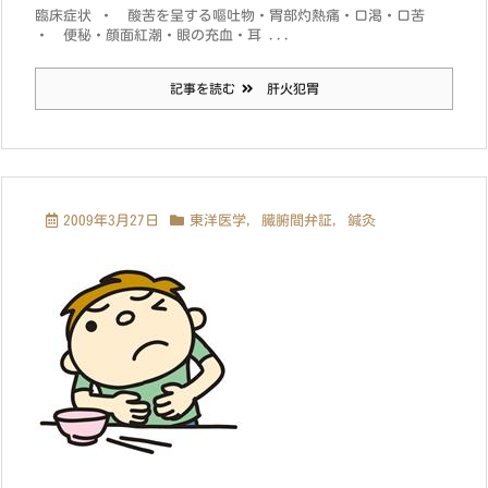
臨床症状 ・ 酸苦を呈する嘔吐物・胃部灼熱痛・口渇・口苦
・ 便秘・顔面紅潮・眼の充血・耳 ...
記事を読む
肝火犯胃
2009年3月27日
東洋医学
,
臓腑間弁証
,
鍼灸