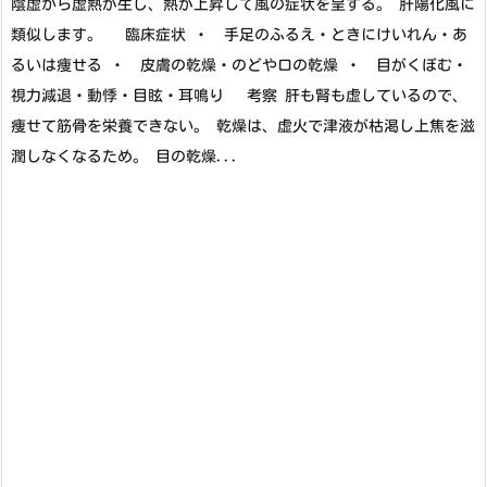
陰虚から虚熱が生じ、熱が上昇して風の症状を呈する。 肝陽化風に
類似します。 臨床症状 ・ 手足のふるえ・ときにけいれん・あ
るいは痩せる ・ 皮膚の乾燥・のどや口の乾燥 ・ 目がくぼむ・
視力減退・動悸・目眩・耳鳴り 考察 肝も腎も虚しているので、
痩せて筋骨を栄養できない。 乾燥は、虚火で津液が枯渇し上焦を滋
潤しなくなるため。 目の乾燥...