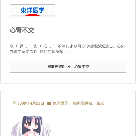
心腎不交
水（ 腎 ） 火（ 心 ） 不済により腎心の機能が減退し、心火
亢進するにつれ 熱性症状が起 ...
記事を読む
心腎不交
2009年4月22日
東洋医学
,
臓腑間弁証
,
鍼灸