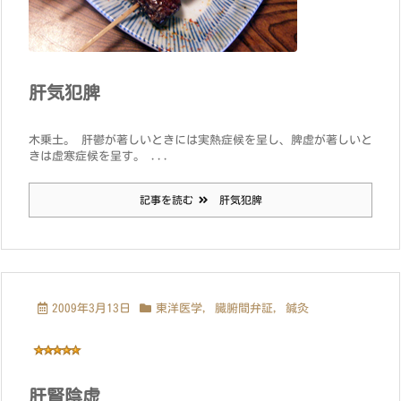
肝気犯脾
木乗土。 肝鬱が著しいときには実熱症候を呈し、脾虚が著しいと
きは虚寒症候を呈す。 ...
記事を読む
肝気犯脾
2009年3月13日
東洋医学
,
臓腑間弁証
,
鍼灸
肝腎陰虚