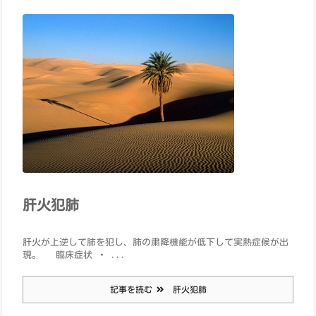
肝火犯肺
肝火が上逆して肺を犯し、肺の粛降機能が低下して実熱症候が出
現。 臨床症状 ・ ...
記事を読む
肝火犯肺