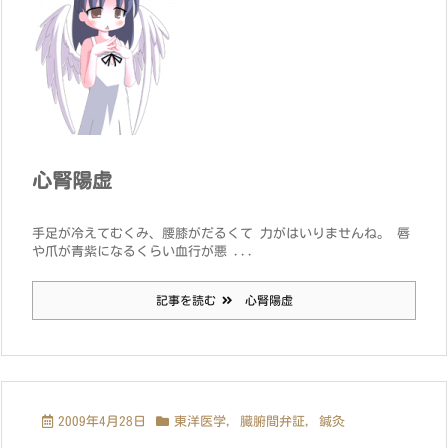
心腎陽虚
手足が冷えてむくみ、腰膝がだるくて 力がはいりませんね。 唇
や爪が青紫になるくらい血行が悪 ...
記事を読む
心腎陽虚
2009年4月28日
東洋医学
,
臓腑間弁証
,
鍼灸