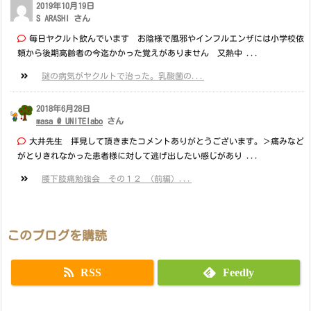
2019年10月19日
S ARASHI さん
毎日ヤクルト飲んでいます お陰様で風邪やインフルエンザには小学校依
頼から後期高齢者の今迄かかった覚えがありません 又熱中 ...
謎の病気がヤクルトで治った。乳酸菌の...
2018年6月28日
masa @ UNITElabo
さん
大井先生 拝見して頂きまたコメントありがとうございます。＞痛みなど
がとりきれなかった患者様に対して逃げ出したい感じがあり ...
腰下肢痛勉強会 その１２ （前編）...
このブログを購読
RSS
Feedly