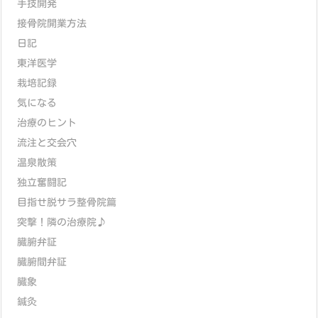
手技開発
接骨院開業方法
日記
東洋医学
栽培記録
気になる
治療のヒント
流注と交会穴
温泉散策
独立奮闘記
目指せ脱サラ整骨院篇
突撃！隣の治療院♪
臓腑弁証
臓腑間弁証
臓象
鍼灸