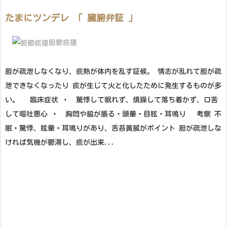
たまにツンデレ 「 臓腑弁証 」
胆鬱痰擾
胆が疏泄しなくなり、痰熱が体内を乱す証候。 情志が乱れて胆が疏
泄できなくなったり 痰が生じて火と化したために発生するものが多
い。 臨床症状 ・ 驚悸して眠れず、煩躁して落ち着かず、口苦
して嘔吐悪心 ・ 胸悶や脇が脹る・頭暈・目眩・耳鳴り 考察 不
眠・驚悸、眩暈・耳鳴りがあり、舌苔黄膩がポイント 胆が疏泄しな
ければ気機が鬱滞し、痰が出来...