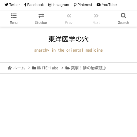
Twitter
Facebook
Instagram
Pinterest
YouTube
RSS
Feedly
Menu
Sidebar
Prev
Next
Search
東洋医学の穴
anarchy in the oriental medicine
ホーム
>
UNITE-labo
>
突撃！隣の治療院♪