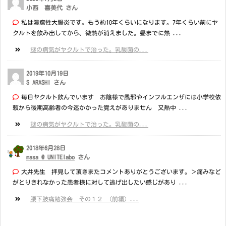
小西 喜美代 さん
私は潰瘍性大腸炎です。もう約10年くらいになります。7年くらい前にヤ
クルトを飲み出してから、微熱が消えました。昼までに熱 ...
謎の病気がヤクルトで治った。乳酸菌の...
2019年10月19日
S ARASHI さん
毎日ヤクルト飲んでいます お陰様で風邪やインフルエンザには小学校依
頼から後期高齢者の今迄かかった覚えがありません 又熱中 ...
謎の病気がヤクルトで治った。乳酸菌の...
2018年6月28日
masa @ UNITElabo
さん
大井先生 拝見して頂きまたコメントありがとうございます。＞痛みなど
がとりきれなかった患者様に対して逃げ出したい感じがあり ...
腰下肢痛勉強会 その１２ （前編）...