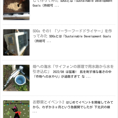
して作ってみた
SDGsとは「Sustainable Development
Goals（持続可 ...
SDGs その1 「ソーラーフードドライヤー」を作
ってみた
SDGsとは「Sustainable Development Goals
（持続可 ...
畑への潅水「サイフォンの原理で用水路から水を
引き込む」
2022/08 は猛暑! 肌を刺す様な暑さの中
「作物への水やり」が過酷すぎて な ...
お野菜とイベント2
はじめてイベントを開催してみて
から、わずか３ヶ月という急展開でしたが 下北沢の線
...