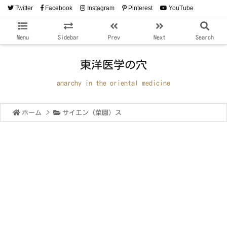
Twitter
Facebook
Instagram
Pinterest
YouTube
RSS
Feedly
Menu
Sidebar
Prev
Next
Search
東洋医学の穴
anarchy in the oriental medicine
ホーム
>
サイエン（菜園）ス