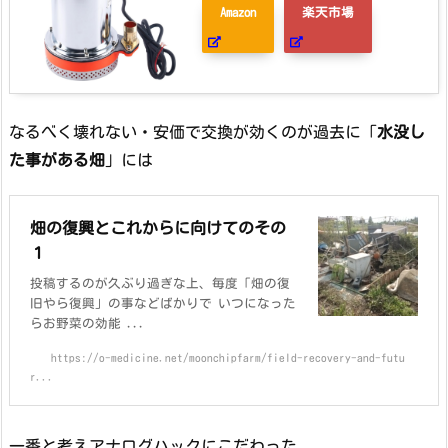
Amazon
楽天市場
なるべく壊れない・安価で交換が効くのが過去に「
水没し
た事がある畑
」には
畑の復興とこれからに向けてのその
１
投稿するのが久ぶり過ぎな上、毎度「畑の復
旧やら復興」の事などばかりで いつになった
らお野菜の効能 ...
https://o-medicine.net/moonchipfarm/field-recovery-and-futu
r...
一番と考えアナログハックにこだわった。