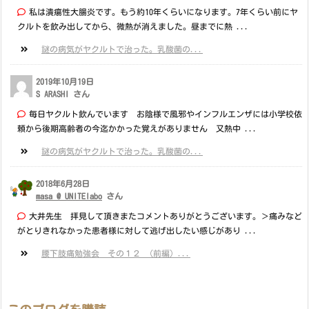
私は潰瘍性大腸炎です。もう約10年くらいになります。7年くらい前にヤ
クルトを飲み出してから、微熱が消えました。昼までに熱 ...
謎の病気がヤクルトで治った。乳酸菌の...
2019年10月19日
S ARASHI さん
毎日ヤクルト飲んでいます お陰様で風邪やインフルエンザには小学校依
頼から後期高齢者の今迄かかった覚えがありません 又熱中 ...
謎の病気がヤクルトで治った。乳酸菌の...
2018年6月28日
masa @ UNITElabo
さん
大井先生 拝見して頂きまたコメントありがとうございます。＞痛みなど
がとりきれなかった患者様に対して逃げ出したい感じがあり ...
腰下肢痛勉強会 その１２ （前編）...