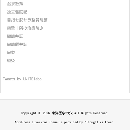
温泉散策
独立奮闘記
目指せ脱サラ整骨院篇
突撃！隣の治療院♪
臓腑弁証
臓腑間弁証
臓象
鍼灸
Tweets by UNITElabo
Copyright ©
2026
東洋医学の穴
All Rights Reserved.
WordPress Luxeritas Theme is provided by "
Thought is free
".