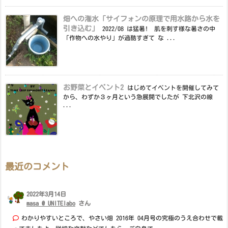
畑への潅水「サイフォンの原理で用水路から水を
引き込む」
2022/08 は猛暑! 肌を刺す様な暑さの中
「作物への水やり」が過酷すぎて な ...
お野菜とイベント2
はじめてイベントを開催してみて
から、わずか３ヶ月という急展開でしたが 下北沢の線
...
最近のコメント
2022年3月14日
masa @ UNITElabo
さん
わかりやすいところで、やさい畑 2016年 04月号の究極のうえ合わせで載