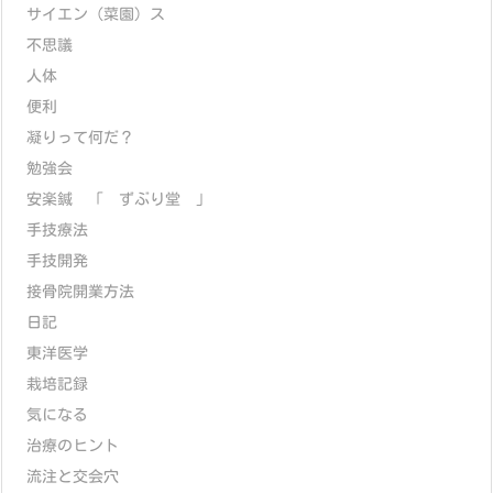
サイエン（菜園）ス
不思議
人体
便利
凝りって何だ？
勉強会
安楽鍼 「 ずぶり堂 」
手技療法
手技開発
接骨院開業方法
日記
東洋医学
栽培記録
気になる
治療のヒント
流注と交会穴