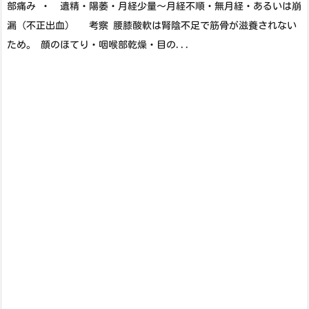
部痛み ・ 遺精・陽萎・月経少量～月経不順・無月経・あるいは崩
漏（不正出血） 考察 腰膝酸軟は腎陰不足で筋骨が滋養されない
ため。 顔のほてり・咽喉部乾燥・目の...