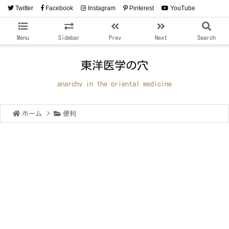
Twitter
Facebook
Instagram
Pinterest
YouTube
RSS
Feedly
Menu
Sidebar
Prev
Next
Search
東洋医学の穴
anarchy in the oriental medicine
ホーム
>
便利