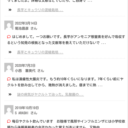
ってましたよ。詳細な文献などでしたら、ご自身で ...
長芋とキュウリの混植栽培...
2022年3月14日
菊池昌彦 さん
はじめまして。一つお願いです。長芋がアンモニア態窒素を好んで吸収す
るという知見の根拠となった文献等を教えていただけないで ...
長芋とキュウリの混植栽培...
2020年7月2日
小西 喜美代 さん
私は潰瘍性大腸炎です。もう約10年くらいになります。7年くらい前にヤ
クルトを飲み出してから、微熱が消えました。昼までに熱 ...
謎の病気がヤクルトで治った。乳酸菌の...
2019年10月19日
S ARASHI さん
毎日ヤクルト飲んでいます お陰様で風邪やインフルエンザには小学校依
頼から後期高齢者の今迄かかった覚えがありません 又熱中 ...