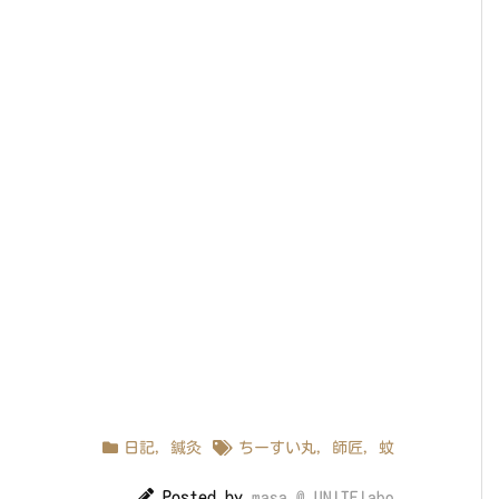
日記
,
鍼灸
ちーすい丸
,
師匠
,
蚊
Posted by
masa @ UNITElabo