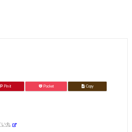
Pin it
Pocket
Copy
すい丸