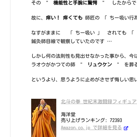
その "
機能性と手腕に驚愕
" したからで
故に、
痒い！ 痒くても
師匠の 「 ちー吸い行為
なすがままに 「 ちー吸い 」 されても 
鍼灸師目線で観察していたのです …
しかし何の法則性も見出せなかった事から、今
ラオウがかつての師 "
リュウケン
" を葬
というより、思うように止めがさせず悔しい思
北斗の拳 世紀末激闘録フィギュアコ
海洋堂
売り上げランキング: 72393
Amazon.co.jp で詳細を見る