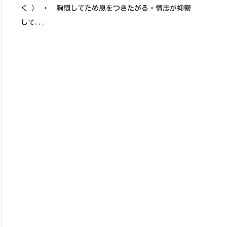
く ） ・ 胸悶してため息をつきたがる・情志が抑鬱
して...