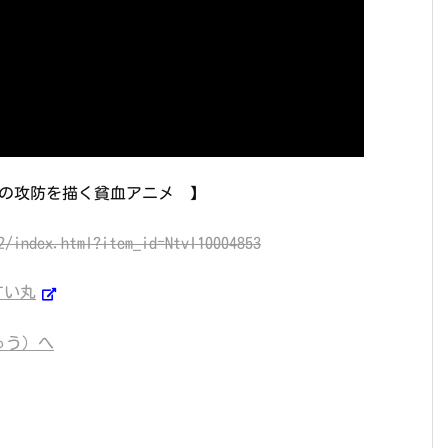
れる者の攻防を描く貧血アニメ 】
すい丸