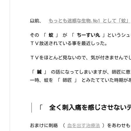
以前、
もっとも迷惑な生物.No1 として「蚊」
その 「
蚊
」 が 「
ちーすい丸
」というシュ
ＴＶ放送されている事を最近しった。
ＴＶをほとんど見ないので、気が付きませんで
「
鍼
」 の話になってしまいますが、師匠に恵
一時、蚊を 「 師匠 」 とみたてていた時期が
「
全く刺入痛を感じさせない
おまけに刺絡 （
血を出す治療法
）をあわせも