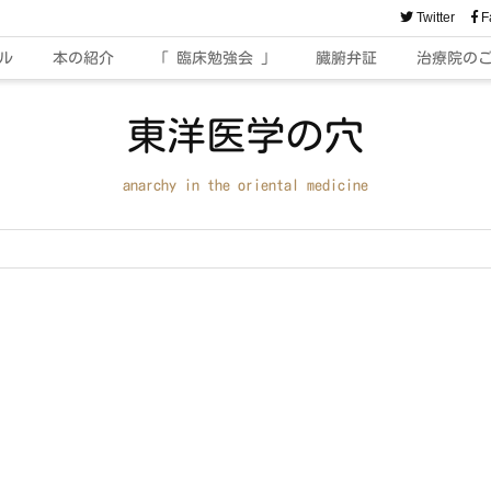
Twitter
F
ル
本の紹介
「 臨床勉強会 」
臓腑弁証
治療院の
東洋医学の穴
anarchy in the oriental medicine