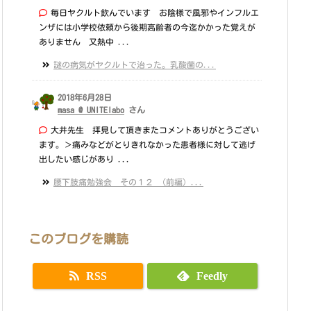
毎日ヤクルト飲んでいます お陰様で風邪やインフルエ
ンザには小学校依頼から後期高齢者の今迄かかった覚えが
ありません 又熱中 ...
謎の病気がヤクルトで治った。乳酸菌の...
2018年6月28日
masa @ UNITElabo
さん
大井先生 拝見して頂きまたコメントありがとうござい
ます。＞痛みなどがとりきれなかった患者様に対して逃げ
出したい感じがあり ...
腰下肢痛勉強会 その１２ （前編）...
このブログを購読
RSS
Feedly