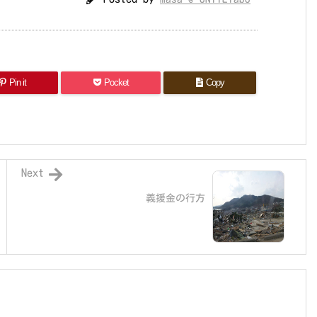
Pin it
Pocket
Copy
Next
義援金の行方