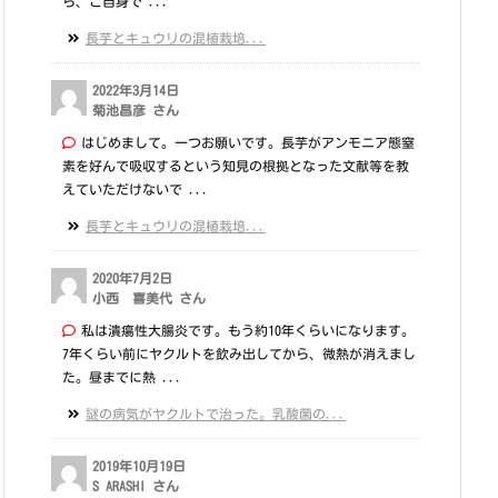
ら、ご自身で ...
長芋とキュウリの混植栽培...
2022年3月14日
菊池昌彦 さん
はじめまして。一つお願いです。長芋がアンモニア態窒
素を好んで吸収するという知見の根拠となった文献等を教
えていただけないで ...
長芋とキュウリの混植栽培...
2020年7月2日
小西 喜美代 さん
私は潰瘍性大腸炎です。もう約10年くらいになります。
7年くらい前にヤクルトを飲み出してから、微熱が消えまし
た。昼までに熱 ...
謎の病気がヤクルトで治った。乳酸菌の...
2019年10月19日
S ARASHI さん