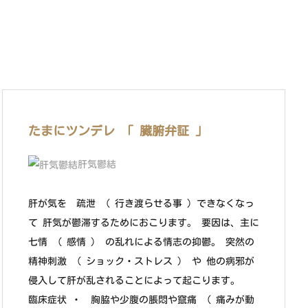
たまにツンデレ 「 臓腑弁証 」
肝気鬱結
肝が気を 疏泄 （ 行き渡らせる事 ）できなくなっ
て 肝気が鬱滞するためにおこります。 要因は、主に
七情 （ 感情 ） の乱れによる情志の抑鬱。 突然の
精神刺激 （ ショック・ストレス ） や 他の病邪が
侵入して肝が乱されることによって起こります。
臨床症状 ・ 胸脇や少腹の脹悶や竄痛 （ 痛みが動