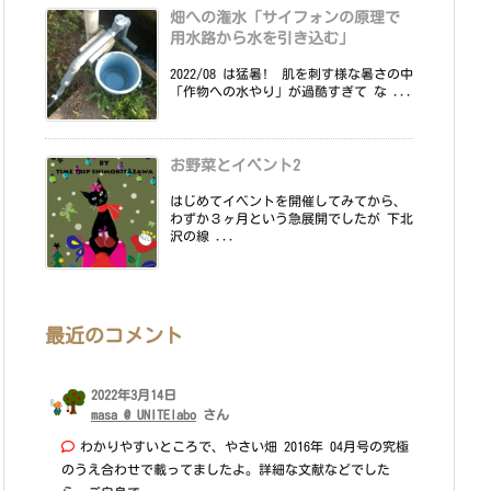
畑への潅水「サイフォンの原理で
用水路から水を引き込む」
2022/08 は猛暑! 肌を刺す様な暑さの中
「作物への水やり」が過酷すぎて な ...
お野菜とイベント2
はじめてイベントを開催してみてから、
わずか３ヶ月という急展開でしたが 下北
沢の線 ...
最近のコメント
2022年3月14日
masa @ UNITElabo
さん
わかりやすいところで、やさい畑 2016年 04月号の究極
のうえ合わせで載ってましたよ。詳細な文献などでした