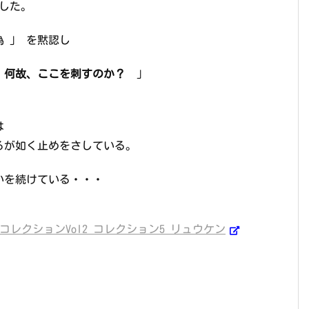
した。
 」 を黙認し
「
何故、ここを刺すのか？
」
は
るが如く止めをさしている。
いを続けている・・・
レクションVol2 コレクション5 リュウケン