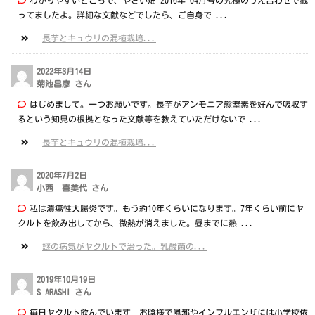
ってましたよ。詳細な文献などでしたら、ご自身で ...
長芋とキュウリの混植栽培...
2022年3月14日
菊池昌彦 さん
はじめまして。一つお願いです。長芋がアンモニア態窒素を好んで吸収す
るという知見の根拠となった文献等を教えていただけないで ...
長芋とキュウリの混植栽培...
2020年7月2日
小西 喜美代 さん
私は潰瘍性大腸炎です。もう約10年くらいになります。7年くらい前にヤ
クルトを飲み出してから、微熱が消えました。昼までに熱 ...
謎の病気がヤクルトで治った。乳酸菌の...
2019年10月19日
S ARASHI さん
毎日ヤクルト飲んでいます お陰様で風邪やインフルエンザには小学校依