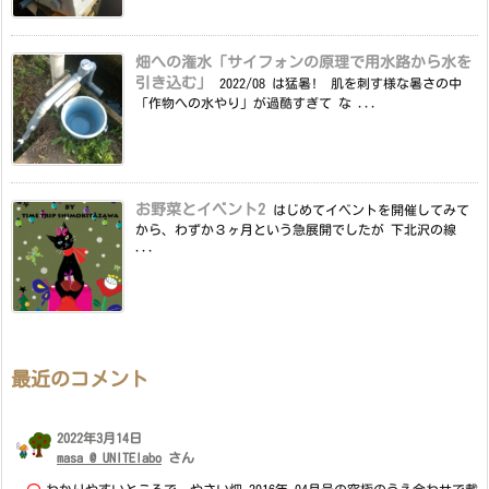
畑への潅水「サイフォンの原理で用水路から水を
引き込む」
2022/08 は猛暑! 肌を刺す様な暑さの中
「作物への水やり」が過酷すぎて な ...
お野菜とイベント2
はじめてイベントを開催してみて
から、わずか３ヶ月という急展開でしたが 下北沢の線
...
最近のコメント
2022年3月14日
masa @ UNITElabo
さん
わかりやすいところで、やさい畑 2016年 04月号の究極のうえ合わせで載