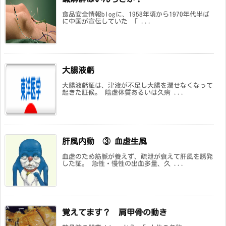
食品安全情報blogに、1958年頃から1970年代半ば
に中国が宣伝していた 「 ...
大腸液虧
大腸液虧証は、津液が不足し大腸を潤せなくなって
起きた証候。 陰虚体質あるいは久病 ...
肝風内動 ③ 血虚生風
血虚のため筋脈が養えず、疏泄が衰えて肝風を誘発
した証。 急性・慢性の出血多量、久 ...
覚えてます？ 肩甲骨の動き