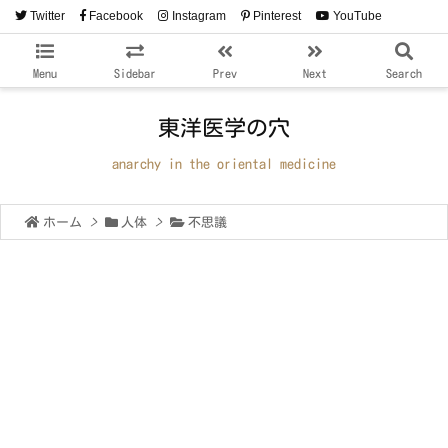
Twitter
Facebook
Instagram
Pinterest
YouTube
RSS
Feedly
Menu
Sidebar
Prev
Next
Search
東洋医学の穴
anarchy in the oriental medicine
ホーム
>
人体
>
不思議