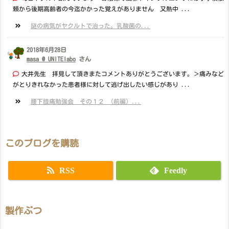
頼から後期高齢者の今迄かかった覚えがありません 又熱中 ...
謎の病気がヤクルトで治った。乳酸菌の...
2018年6月28日
masa @ UNITElabo
さん
大井先生 拝見して頂きまたコメントありがとうございます。＞痛みなど
がとりきれなかった患者様に対して逃げ出したい感じがあり ...
腰下肢痛勉強会 その１２ （前編）...
このブログを購読
RSS
Feedly
製作ぶつ