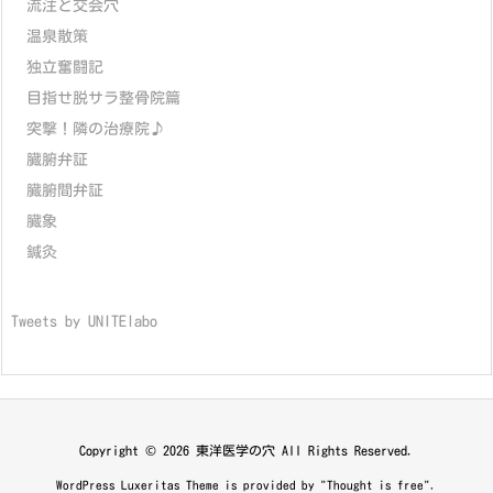
流注と交会穴
温泉散策
独立奮闘記
目指せ脱サラ整骨院篇
突撃！隣の治療院♪
臓腑弁証
臓腑間弁証
臓象
鍼灸
Tweets by UNITElabo
Copyright ©
2026
東洋医学の穴
All Rights Reserved.
WordPress Luxeritas Theme is provided by "
Thought is free
".