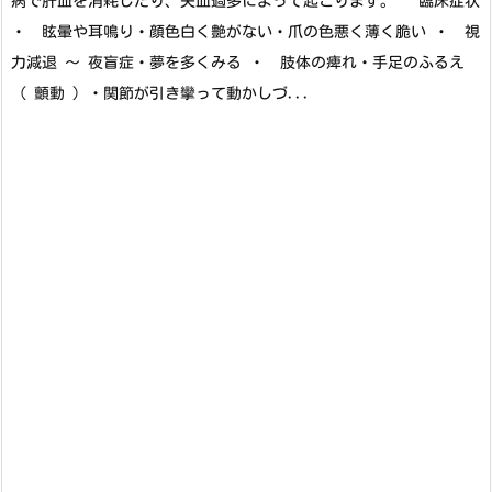
病で肝血を消耗したり、失血過多によって起こります。 臨床症状
・ 眩暈や耳鳴り・顔色白く艶がない・爪の色悪く薄く脆い ・ 視
力減退 ～ 夜盲症・夢を多くみる ・ 肢体の痺れ・手足のふるえ
（ 顫動 ）・関節が引き攣って動かしづ...