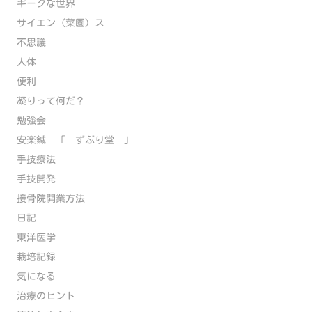
ギークな世界
サイエン（菜園）ス
不思議
人体
便利
凝りって何だ？
勉強会
安楽鍼 「 ずぶり堂 」
手技療法
手技開発
接骨院開業方法
日記
東洋医学
栽培記録
気になる
治療のヒント