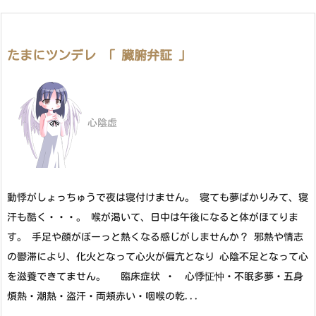
たまにツンデレ 「 臓腑弁証 」
心陰虚
動悸がしょっちゅうで夜は寝付けません。 寝ても夢ばかりみて、寝
汗も酷く・・・。 喉が渇いて、日中は午後になると体がほてりま
す。 手足や顔がぼーっと熱くなる感じがしませんか？ 邪熱や情志
の鬱滞により、化火となって心火が偏亢となり 心陰不足となって心
を滋養できてません。 臨床症状 ・ 心悸怔忡・不眠多夢・五身
煩熱・潮熱・盗汗・両頬赤い・咽喉の乾...