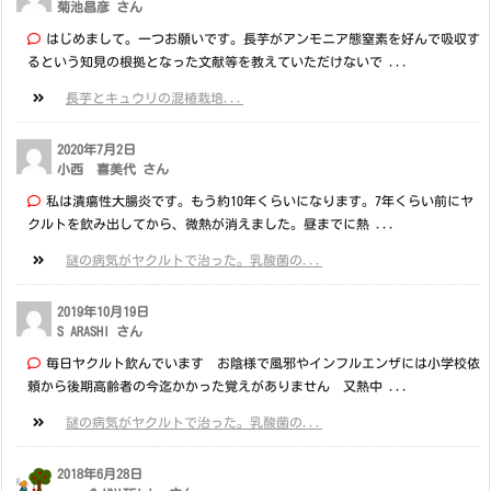
菊池昌彦 さん
はじめまして。一つお願いです。長芋がアンモニア態窒素を好んで吸収す
るという知見の根拠となった文献等を教えていただけないで ...
長芋とキュウリの混植栽培...
2020年7月2日
小西 喜美代 さん
私は潰瘍性大腸炎です。もう約10年くらいになります。7年くらい前にヤ
クルトを飲み出してから、微熱が消えました。昼までに熱 ...
謎の病気がヤクルトで治った。乳酸菌の...
2019年10月19日
S ARASHI さん
毎日ヤクルト飲んでいます お陰様で風邪やインフルエンザには小学校依
頼から後期高齢者の今迄かかった覚えがありません 又熱中 ...
謎の病気がヤクルトで治った。乳酸菌の...
2018年6月28日