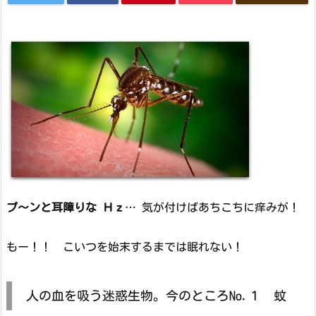
プ～ンと耳障りな Ｈｚ
… 気が付けばあちこちに痒みが！
もー！！ こいつを始末するまでは眠れない！
人の血を吸う迷惑生物。今のところNo.１ 蚊