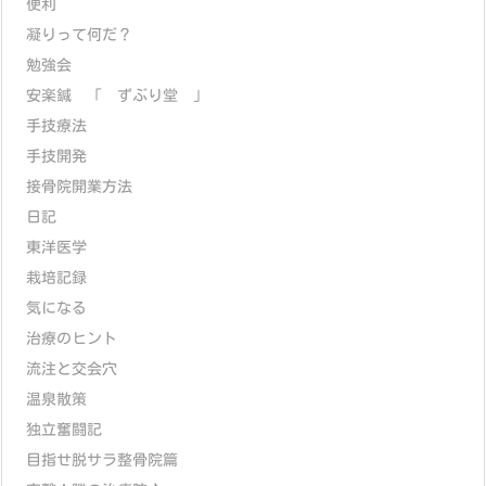
便利
凝りって何だ？
勉強会
安楽鍼 「 ずぶり堂 」
手技療法
手技開発
接骨院開業方法
日記
東洋医学
栽培記録
気になる
治療のヒント
流注と交会穴
温泉散策
独立奮闘記
目指せ脱サラ整骨院篇