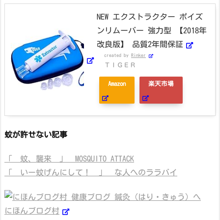
NEW エクストラクター ポイズ
ンリムーバー 強力型 【2018年
改良版】 品質2年間保証
created by
Rinker
ＴＩＧＥＲ
Amazon
楽天市場
蚊が許せない記事
「 蚊、襲来 」 MOSQUITO ATTACK
「 いー蚊げんにして！ 」 な人へのララバイ
にほんブログ村