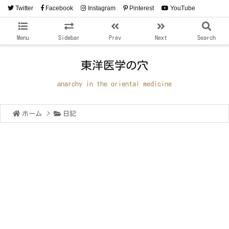
Twitter
Facebook
Instagram
Pinterest
YouTube
RSS
Feedly
Menu
Sidebar
Prev
Next
Search
東洋医学の穴
anarchy in the oriental medicine
ホーム
>
日記