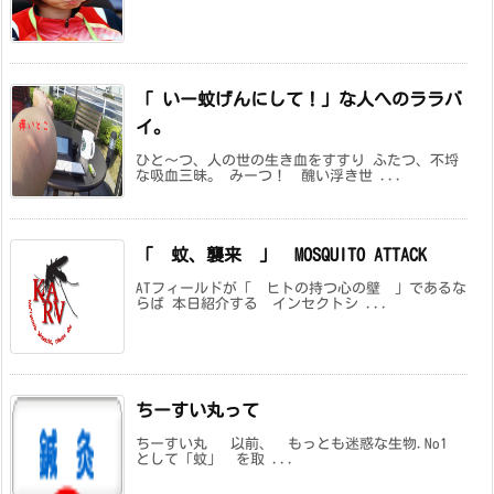
「 いー蚊げんにして！」な人へのララバ
イ。
ひと～つ、人の世の生き血をすすり ふたつ、不埒
な吸血三昧。 みーつ！ 醜い浮き世 ...
「 蚊、襲来 」 MOSQUITO ATTACK
ATフィールドが「 ヒトの持つ心の壁 」であるな
らば 本日紹介する インセクトシ ...
ちーすい丸って
ちーすい丸 以前、 もっとも迷惑な生物.No1
として「蚊」 を取 ...