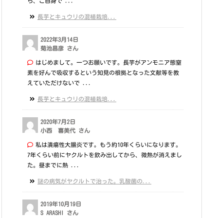
ら、ご自身で ...
長芋とキュウリの混植栽培...
2022年3月14日
菊池昌彦 さん
はじめまして。一つお願いです。長芋がアンモニア態窒
素を好んで吸収するという知見の根拠となった文献等を教
えていただけないで ...
長芋とキュウリの混植栽培...
2020年7月2日
小西 喜美代 さん
私は潰瘍性大腸炎です。もう約10年くらいになります。
7年くらい前にヤクルトを飲み出してから、微熱が消えまし
た。昼までに熱 ...
謎の病気がヤクルトで治った。乳酸菌の...
2019年10月19日
S ARASHI さん