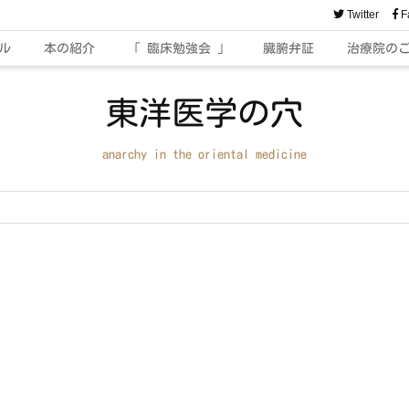
Twitter
F
ル
本の紹介
「 臨床勉強会 」
臓腑弁証
治療院の
東洋医学の穴
anarchy in the oriental medicine