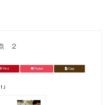
点 ２
Pin it
Pocket
Copy
！」