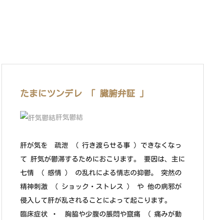
たまにツンデレ 「 臓腑弁証 」
肝気鬱結
肝が気を 疏泄 （ 行き渡らせる事 ）できなくなっ
て 肝気が鬱滞するためにおこります。 要因は、主に
七情 （ 感情 ） の乱れによる情志の抑鬱。 突然の
精神刺激 （ ショック・ストレス ） や 他の病邪が
侵入して肝が乱されることによって起こります。
臨床症状 ・ 胸脇や少腹の脹悶や竄痛 （ 痛みが動