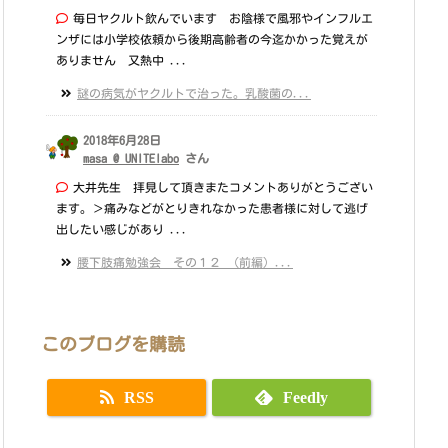
毎日ヤクルト飲んでいます お陰様で風邪やインフルエ
ンザには小学校依頼から後期高齢者の今迄かかった覚えが
ありません 又熱中 ...
謎の病気がヤクルトで治った。乳酸菌の...
2018年6月28日
masa @ UNITElabo
さん
大井先生 拝見して頂きまたコメントありがとうござい
ます。＞痛みなどがとりきれなかった患者様に対して逃げ
出したい感じがあり ...
腰下肢痛勉強会 その１２ （前編）...
このブログを購読
RSS
Feedly