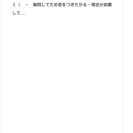
く ） ・ 胸悶してため息をつきたがる・情志が抑鬱
して...