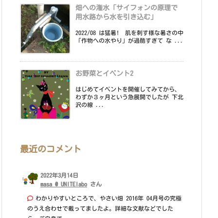
畑への潅水「サイフォンの原理で
用水路から水を引き込む」
2022/08 は猛暑! 肌を刺す様な暑さの中
「作物への水やり」が過酷すぎて な ...
お野菜とイベント2
はじめてイベントを開催してみてから、
わずか３ヶ月という急展開でしたが 下北
沢の線 ...
最近のコメント
2022年3月14日
masa @ UNITElabo
さん
わかりやすいところで、やさい畑 2016年 04月号の究極
のうえ合わせで載ってましたよ。詳細な文献などでした