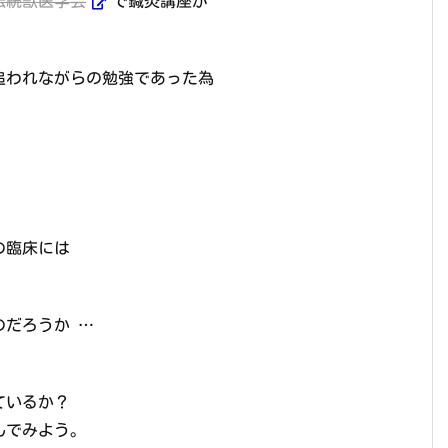
伝統獣医学会
で鍼灸講座が
追われながらの勉強であった為
の臨床には
だろうか …
ているか？
んでみよう。