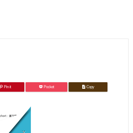
Pin it
Pocket
Copy