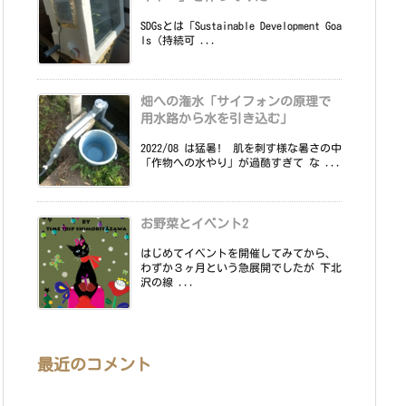
SDGsとは「Sustainable Development Goa
ls（持続可 ...
畑への潅水「サイフォンの原理で
用水路から水を引き込む」
2022/08 は猛暑! 肌を刺す様な暑さの中
「作物への水やり」が過酷すぎて な ...
お野菜とイベント2
はじめてイベントを開催してみてから、
わずか３ヶ月という急展開でしたが 下北
沢の線 ...
最近のコメント