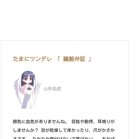
たまにツンデレ 「 臓腑弁証 」
心肝血虚
顔色に血色がありませんね。 目眩や動悸、耳鳴りが
しませんか？ 目が乾燥して痒かったり、爪がかさか