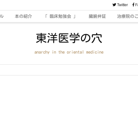
Twitter
F
ル
本の紹介
「 臨床勉強会 」
臓腑弁証
治療院の
東洋医学の穴
anarchy in the oriental medicine