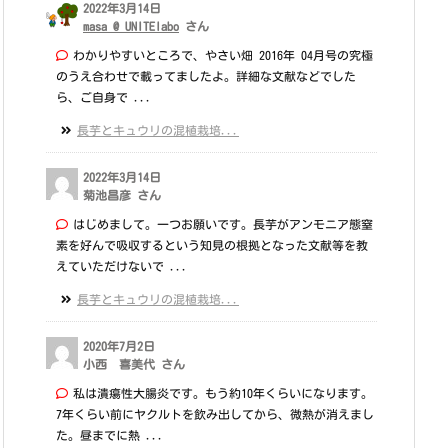
2022年3月14日
masa @ UNITElabo
さん
わかりやすいところで、やさい畑 2016年 04月号の究極
のうえ合わせで載ってましたよ。詳細な文献などでした
ら、ご自身で ...
長芋とキュウリの混植栽培...
2022年3月14日
菊池昌彦 さん
はじめまして。一つお願いです。長芋がアンモニア態窒
素を好んで吸収するという知見の根拠となった文献等を教
えていただけないで ...
長芋とキュウリの混植栽培...
2020年7月2日
小西 喜美代 さん
私は潰瘍性大腸炎です。もう約10年くらいになります。
7年くらい前にヤクルトを飲み出してから、微熱が消えまし
た。昼までに熱 ...