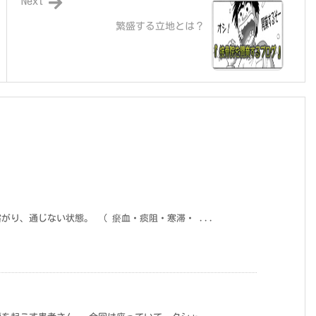
Next
繁盛する立地とは？
り、通じない状態。 （ 瘀血・痰阻・寒滞・ ...