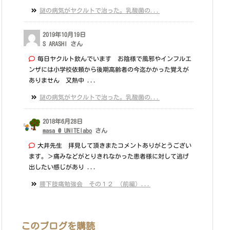
謎の病気がヤクルトで治った。乳酸菌の...
2019年10月19日
S ARASHI さん
毎日ヤクルト飲んでいます お陰様で風邪やインフルエ
ンザには小学校依頼から後期高齢者の今迄かかった覚えが
ありません 又熱中 ...
謎の病気がヤクルトで治った。乳酸菌の...
2018年6月28日
masa @ UNITElabo
さん
大井先生 拝見して頂きまたコメントありがとうござい
ます。＞痛みなどがとりきれなかった患者様に対して逃げ
出したい感じがあり ...
腰下肢痛勉強会 その１２ （前編）...
このブログを購読