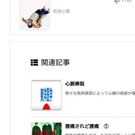
Prev
痰迷心竅
関連記事
心脈痺阻
様々な発病要因によって心臓の絡脈が塞が
腰痛されど腰痛 ①