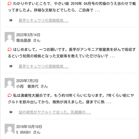
わかりやすいところで、やさい畑 2016年 04月号の究極のうえ合わせで載
ってましたよ。詳細な文献などでしたら、ご自身で ...
長芋とキュウリの混植栽培...
2022年3月14日
菊池昌彦 さん
はじめまして。一つお願いです。長芋がアンモニア態窒素を好んで吸収す
るという知見の根拠となった文献等を教えていただけないで ...
長芋とキュウリの混植栽培...
2020年7月2日
小西 喜美代 さん
私は潰瘍性大腸炎です。もう約10年くらいになります。7年くらい前にヤ
クルトを飲み出してから、微熱が消えました。昼までに熱 ...
謎の病気がヤクルトで治った。乳酸菌の...
2019年10月19日
S ARASHI さん