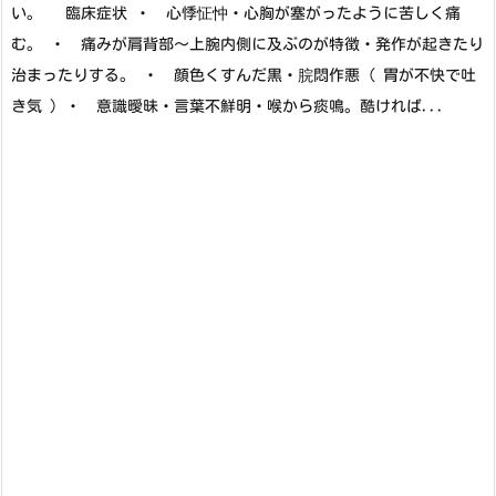
い。 臨床症状 ・ 心悸怔忡・心胸が塞がったように苦しく痛
む。 ・ 痛みが肩背部～上腕内側に及ぶのが特徴・発作が起きたり
治まったりする。 ・ 顔色くすんだ黒・脘悶作悪 ( 胃が不快で吐
き気 ) ・ 意識曖昧・言葉不鮮明・喉から痰鳴。酷ければ...