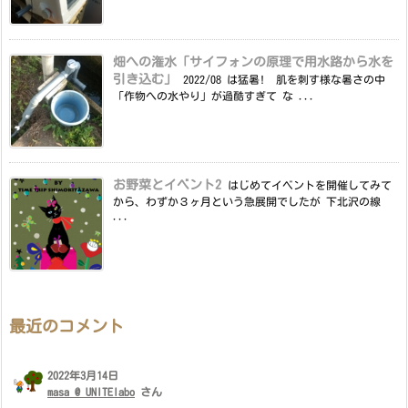
畑への潅水「サイフォンの原理で用水路から水を
引き込む」
2022/08 は猛暑! 肌を刺す様な暑さの中
「作物への水やり」が過酷すぎて な ...
お野菜とイベント2
はじめてイベントを開催してみて
から、わずか３ヶ月という急展開でしたが 下北沢の線
...
最近のコメント
2022年3月14日
masa @ UNITElabo
さん