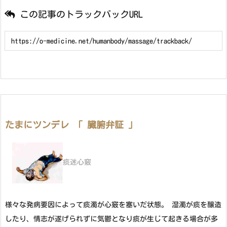
この記事のトラックバックURL
たまにツンデレ 「 臓腑弁証 」
痰迷心竅
様々な発病要因によって痰濁が心竅を塞いだ状態。 湿濁が痰を醸造
したり、情志が遂げられずに気鬱となり痰が生じて起きる場合が多