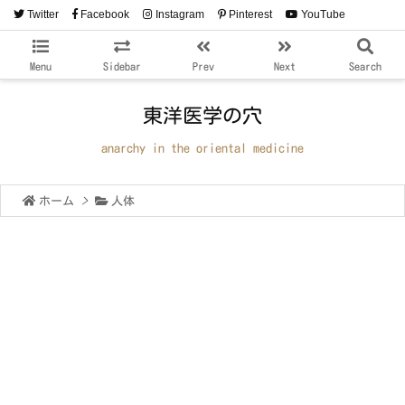
Twitter
Facebook
Instagram
Pinterest
YouTube
RSS
Feedly
Menu
Sidebar
Prev
Next
Search
東洋医学の穴
anarchy in the oriental medicine
ホーム
>
人体