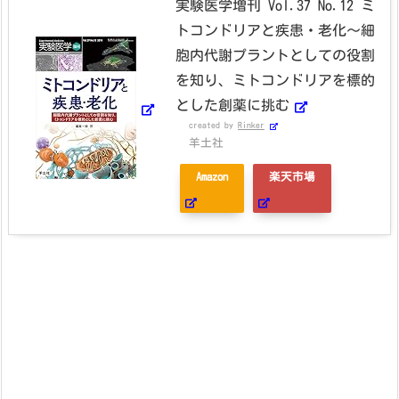
実験医学増刊 Vol.37 No.12 ミ
トコンドリアと疾患・老化〜細
胞内代謝プラントとしての役割
を知り、ミトコンドリアを標的
とした創薬に挑む
created by
Rinker
羊土社
Amazon
楽天市場