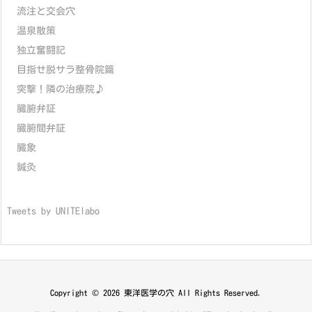
流注と交会穴
温泉散策
独立奮闘記
目指せ脱サラ整骨院篇
突撃！隣の治療院♪
臓腑弁証
臓腑間弁証
臓象
鍼灸
Tweets by UNITElabo
Copyright ©
2026
東洋医学の穴
All Rights Reserved.