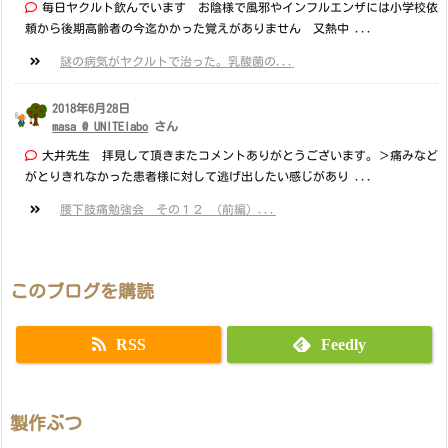
毎日ヤクルト飲んでいます お陰様で風邪やインフルエンザには小学校依
頼から後期高齢者の今迄かかった覚えがありません 又熱中 ...
謎の病気がヤクルトで治った。乳酸菌の...
2018年6月28日
masa @ UNITElabo
さん
大井先生 拝見して頂きまたコメントありがとうございます。＞痛みなど
がとりきれなかった患者様に対して逃げ出したい感じがあり ...
腰下肢痛勉強会 その１２ （前編）...
このブログを購読
RSS
Feedly
製作ぶつ