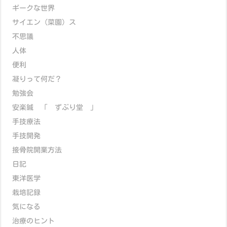
ギークな世界
サイエン（菜園）ス
不思議
人体
便利
凝りって何だ？
勉強会
安楽鍼 「 ずぶり堂 」
手技療法
手技開発
接骨院開業方法
日記
東洋医学
栽培記録
気になる
治療のヒント