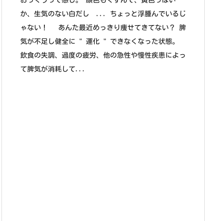
おっくうって感じ。 顔色もくすんで、黄色っぽい
か、生気のない白だし ... ちょっと浮腫んでいるじ
ゃない！ あんた最近めっきり痩せてきてない？ 脾
気が不足し健全に " 運化 " できなくなった状態。
飲食の失調、過度の疲労、他の急性や慢性疾患によっ
て脾気が消耗して...