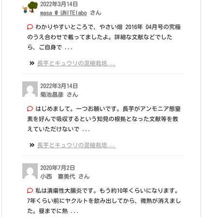
2022年3月14日
masa @ UNITElabo
さん
わかりやすいところで、やさい畑 2016年 04月号の究極
のうえ合わせで載ってましたよ。詳細な文献などでした
ら、ご自身で ...
長芋とキュウリの混植栽培...
2022年3月14日
菊池昌彦 さん
はじめまして。一つお願いです。長芋がアンモニア態窒
素を好んで吸収するという知見の根拠となった文献等を教
えていただけないで ...
長芋とキュウリの混植栽培...
2020年7月2日
小西 喜美代 さん
私は潰瘍性大腸炎です。もう約10年くらいになります。
7年くらい前にヤクルトを飲み出してから、微熱が消えまし
た。昼までに熱 ...