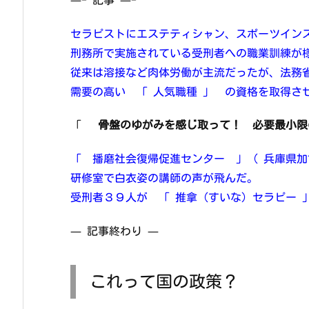
セラピストにエステティシャン、スポーツイン
刑務所で実施されている受刑者への職業訓練が
従来は溶接など肉体労働が主流だったが、法務
需要の高い 「 人気職種 」 の資格を取得さ
「
骨盤のゆがみを感じ取って！ 必要最小限
「 播磨社会復帰促進センター 」（ 兵庫県加
研修室で白衣姿の講師の声が飛んだ。
受刑者３９人が 「 推拿（すいな）セラピー 
— 記事終わり —
これって国の政策？