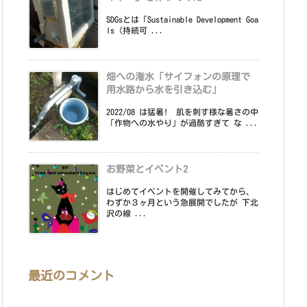
SDGsとは「Sustainable Development Goa
ls（持続可 ...
畑への潅水「サイフォンの原理で
用水路から水を引き込む」
2022/08 は猛暑! 肌を刺す様な暑さの中
「作物への水やり」が過酷すぎて な ...
お野菜とイベント2
はじめてイベントを開催してみてから、
わずか３ヶ月という急展開でしたが 下北
沢の線 ...
最近のコメント