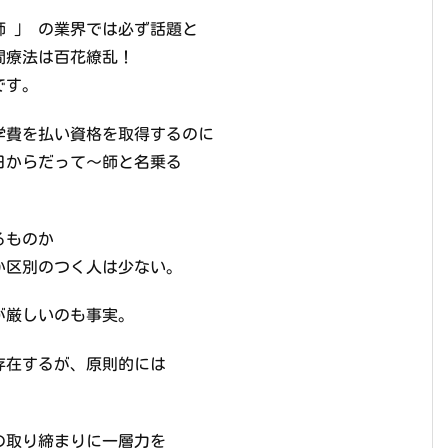
師 」 の業界では必ず話題と
間療法は百花繚乱！
です。
学費を払い資格を取得するのに
日からだって～師と名乗る
るものか
か区別のつく人は少ない。
が厳しいのも事実。
存在するが、原則的には
の取り締まりに一層力を