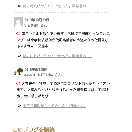
謎の病気がヤクルトで治った。乳酸菌の...
2019年10月19日
S ARASHI さん
毎日ヤクルト飲んでいます お陰様で風邪やインフルエ
ンザには小学校依頼から後期高齢者の今迄かかった覚えが
ありません 又熱中 ...
謎の病気がヤクルトで治った。乳酸菌の...
2018年6月28日
masa @ UNITElabo
さん
大井先生 拝見して頂きまたコメントありがとうござい
ます。＞痛みなどがとりきれなかった患者様に対して逃げ
出したい感じがあり ...
腰下肢痛勉強会 その１２ （前編）...
このブログを購読