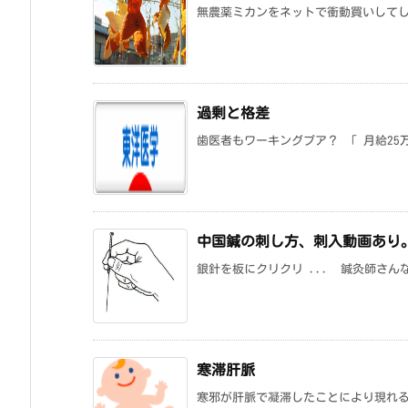
無農薬ミカンをネットで衝動買いしてしま
過剰と格差
歯医者もワーキングプア？ 「 月給25万
中国鍼の刺し方、刺入動画あり
銀針を板にクリクリ ... 鍼灸師さん
寒滞肝脈
寒邪が肝脈で凝滞したことにより現れる