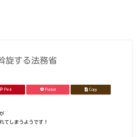
斡旋する法務省
Pin it
Pocket
Copy
が
されてしまうようです！