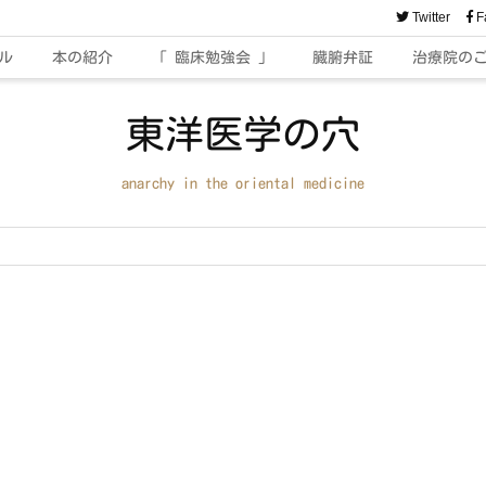
Twitter
F
ル
本の紹介
「 臨床勉強会 」
臓腑弁証
治療院の
東洋医学の穴
anarchy in the oriental medicine