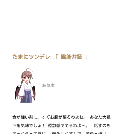
たまにツンデレ 「 臓腑弁証 」
脾気虚
食が細い割に、すぐお腹が張るわよね。 あなた大抵
下痢気味でしょ！ 倦怠感でてるわよ～。 話すのも