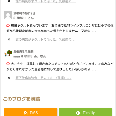
謎の病気がヤクルトで治った。乳酸菌の...
2019年10月19日
S ARASHI さん
毎日ヤクルト飲んでいます お陰様で風邪やインフルエンザには小学校依
頼から後期高齢者の今迄かかった覚えがありません 又熱中 ...
謎の病気がヤクルトで治った。乳酸菌の...
2018年6月28日
masa @ UNITElabo
さん
大井先生 拝見して頂きまたコメントありがとうございます。＞痛みなど
がとりきれなかった患者様に対して逃げ出したい感じがあり ...
腰下肢痛勉強会 その１２ （前編）...
このブログを購読
RSS
Feedly