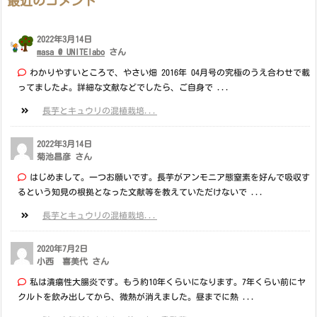
最近のコメント
2022年3月14日
masa @ UNITElabo
さん
わかりやすいところで、やさい畑 2016年 04月号の究極のうえ合わせで載
ってましたよ。詳細な文献などでしたら、ご自身で ...
長芋とキュウリの混植栽培...
2022年3月14日
菊池昌彦 さん
はじめまして。一つお願いです。長芋がアンモニア態窒素を好んで吸収す
るという知見の根拠となった文献等を教えていただけないで ...
長芋とキュウリの混植栽培...
2020年7月2日
小西 喜美代 さん
私は潰瘍性大腸炎です。もう約10年くらいになります。7年くらい前にヤ
クルトを飲み出してから、微熱が消えました。昼までに熱 ...