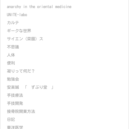
anarchy in the oriental medicine
UNITE-labo
カルテ
ギークな世界
サイエン（菜園）ス
不思議
人体
便利
凝りって何だ？
勉強会
安楽鍼 「 ずぶり堂 」
手技療法
手技開発
接骨院開業方法
日記
東洋医学