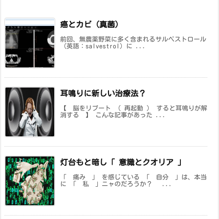
癌とカビ（真菌）
前回、無農薬野菜に多く含まれるサルベストロール
（英語：salvestrol）に ...
耳鳴りに新しい治療法？
【 脳をリブート （ 再起動 ） すると耳鳴りが解
消する 】 こんな記事があった ...
灯台もと暗し「 意識とクオリア 」
「 痛み 」 を感じている 「 自分 」は、本当
に 「 私 」ニャのだろうか？ ...