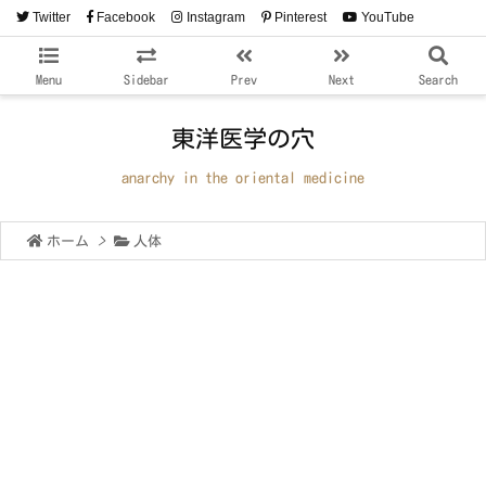
Twitter
Facebook
Instagram
Pinterest
YouTube
RSS
Feedly
Menu
Sidebar
Prev
Next
Search
東洋医学の穴
anarchy in the oriental medicine
ホーム
>
人体