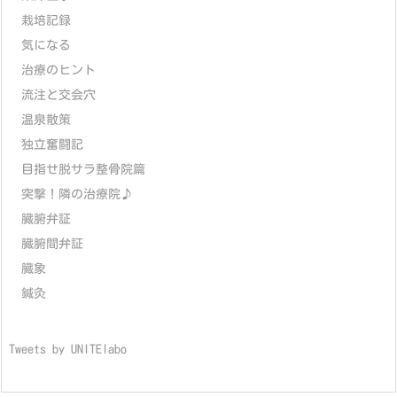
栽培記録
気になる
治療のヒント
流注と交会穴
温泉散策
独立奮闘記
目指せ脱サラ整骨院篇
突撃！隣の治療院♪
臓腑弁証
臓腑間弁証
臓象
鍼灸
Tweets by UNITElabo