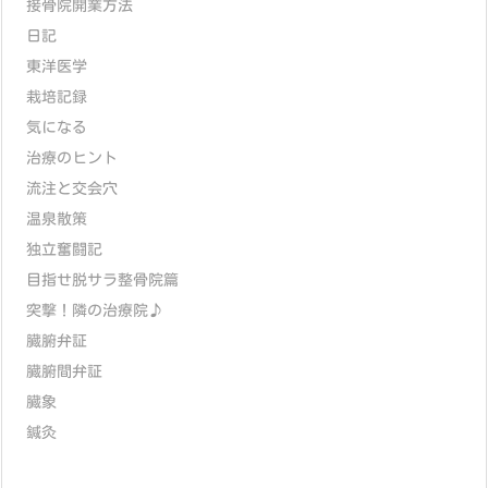
接骨院開業方法
日記
東洋医学
栽培記録
気になる
治療のヒント
流注と交会穴
温泉散策
独立奮闘記
目指せ脱サラ整骨院篇
突撃！隣の治療院♪
臓腑弁証
臓腑間弁証
臓象
鍼灸