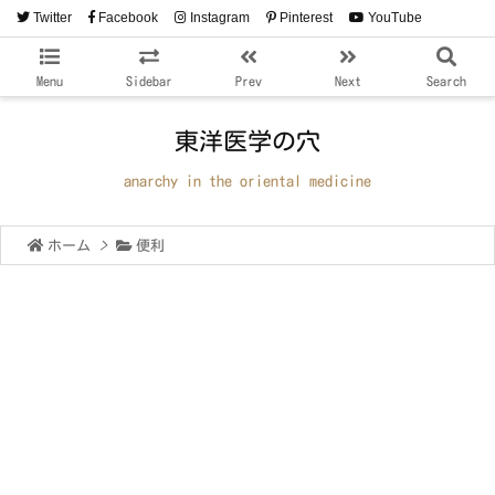
Twitter
Facebook
Instagram
Pinterest
YouTube
RSS
Feedly
Menu
Sidebar
Prev
Next
Search
東洋医学の穴
anarchy in the oriental medicine
ホーム
>
便利