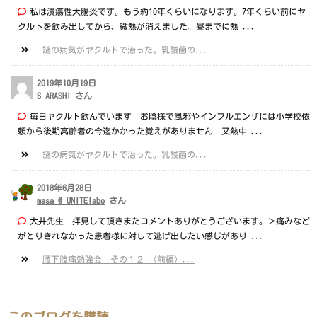
私は潰瘍性大腸炎です。もう約10年くらいになります。7年くらい前にヤ
クルトを飲み出してから、微熱が消えました。昼までに熱 ...
謎の病気がヤクルトで治った。乳酸菌の...
2019年10月19日
S ARASHI さん
毎日ヤクルト飲んでいます お陰様で風邪やインフルエンザには小学校依
頼から後期高齢者の今迄かかった覚えがありません 又熱中 ...
謎の病気がヤクルトで治った。乳酸菌の...
2018年6月28日
masa @ UNITElabo
さん
大井先生 拝見して頂きまたコメントありがとうございます。＞痛みなど
がとりきれなかった患者様に対して逃げ出したい感じがあり ...
腰下肢痛勉強会 その１２ （前編）...
このブログを購読