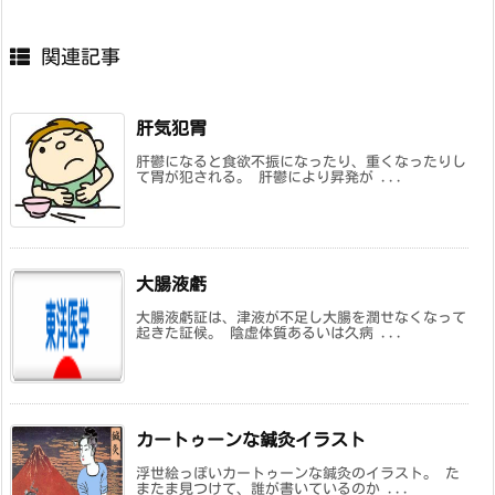
関連記事
肝気犯胃
肝鬱になると食欲不振になったり、重くなったりし
て胃が犯される。 肝鬱により昇発が ...
大腸液虧
大腸液虧証は、津液が不足し大腸を潤せなくなって
起きた証候。 陰虚体質あるいは久病 ...
カートゥーンな鍼灸イラスト
浮世絵っぽいカートゥーンな鍼灸のイラスト。 た
またま見つけて、誰が書いているのか ...