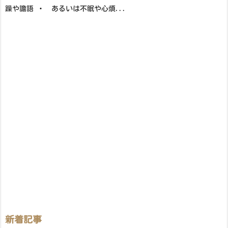
躁や譫語 ・ あるいは不眠や心煩...
新着記事