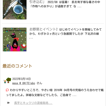
引き込む」
2022/08 は猛暑! 肌を刺す様な暑さの中
「作物への水やり」が過酷すぎて な ...
お野菜とイベント2
はじめてイベントを開催してみて
から、わずか３ヶ月という急展開でしたが 下北沢の線
...
最近のコメント
2022年3月14日
masa @ UNITElabo
さん
わかりやすいところで、やさい畑 2016年 04月号の究極のうえ合わせで載
ってましたよ。詳細な文献などでしたら、ご自身で ...
長芋とキュウリの混植栽培...