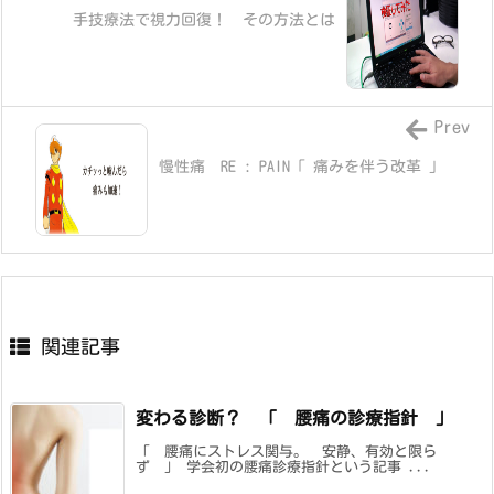
手技療法で視力回復！ その方法とは
Prev
慢性痛 RE : PAIN「 痛みを伴う改革 」
関連記事
変わる診断？ 「 腰痛の診療指針 」
「 腰痛にストレス関与。 安静、有効と限ら
ず 」 学会初の腰痛診療指針という記事 ...