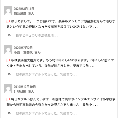
2022年3月14日
菊池昌彦 さん
はじめまして。一つお願いです。長芋がアンモニア態窒素を好んで吸収す
るという知見の根拠となった文献等を教えていただけないで ...
長芋とキュウリの混植栽培...
2020年7月2日
小西 喜美代 さん
私は潰瘍性大腸炎です。もう約10年くらいになります。7年くらい前にヤ
クルトを飲み出してから、微熱が消えました。昼までに熱 ...
謎の病気がヤクルトで治った。乳酸菌の...
2019年10月19日
S ARASHI さん
毎日ヤクルト飲んでいます お陰様で風邪やインフルエンザには小学校依
頼から後期高齢者の今迄かかった覚えがありません 又熱中 ...
謎の病気がヤクルトで治った。乳酸菌の...