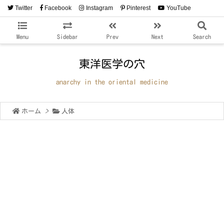
Twitter
Facebook
Instagram
Pinterest
YouTube
RSS
Feedly
Menu
Sidebar
Prev
Next
Search
東洋医学の穴
anarchy in the oriental medicine
ホーム
>
人体