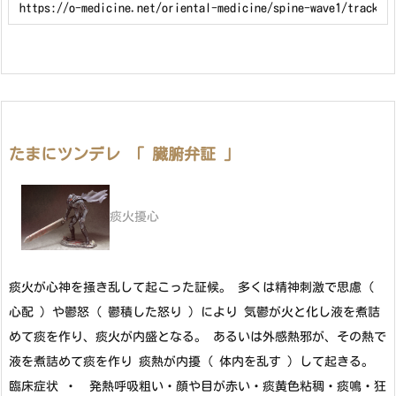
たまにツンデレ 「 臓腑弁証 」
痰火擾心
痰火が心神を掻き乱して起こった証候。 多くは精神刺激で思慮 (
心配 ) や鬱怒 ( 鬱積した怒り ) により 気鬱が火と化し液を煮詰
めて痰を作り、痰火が内盛となる。 あるいは外感熱邪が、その熱で
液を煮詰めて痰を作り 痰熱が内擾 ( 体内を乱す ) して起きる。
臨床症状 ・ 発熱呼吸粗い・顔や目が赤い・痰黄色粘稠・痰鳴・狂