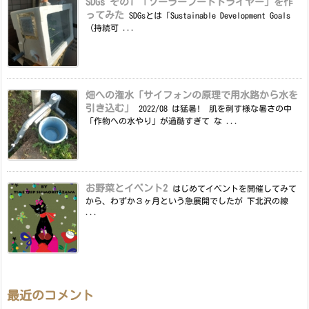
SDGs その1 「ソーラーフードドライヤー」を作
ってみた
SDGsとは「Sustainable Development Goals
（持続可 ...
畑への潅水「サイフォンの原理で用水路から水を
引き込む」
2022/08 は猛暑! 肌を刺す様な暑さの中
「作物への水やり」が過酷すぎて な ...
お野菜とイベント2
はじめてイベントを開催してみて
から、わずか３ヶ月という急展開でしたが 下北沢の線
...
最近のコメント