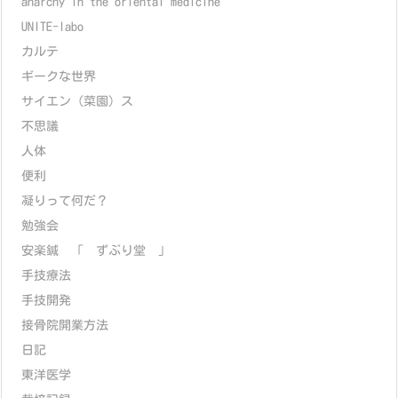
anarchy in the oriental medicine
UNITE-labo
カルテ
ギークな世界
サイエン（菜園）ス
不思議
人体
便利
凝りって何だ？
勉強会
安楽鍼 「 ずぶり堂 」
手技療法
手技開発
接骨院開業方法
日記
東洋医学