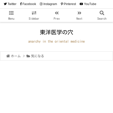
Twitter
Facebook
Instagram
Pinterest
YouTube
RSS
Feedly
Menu
Sidebar
Prev
Next
Search
東洋医学の穴
anarchy in the oriental medicine
ホーム
>
気になる