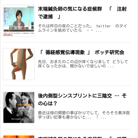
末端鍼灸師の気になる症候群 「 注射
で逮捕 」
それは昨日の夜のことだった。 twitter のタイ
ムラインを眺めていたら ・・ ...
「 循経感覚伝導現象 」 ボッチ研究会
先日、おまたのこの辺が痒くなりまして どうして
痒くなったかは、聞かないで欲しいの ...
後内側型シンスプリントに三陰交 … そ
の心は？
最近は畑の開墾の事ばかりでして、そろそろ東洋医
学っぽい記事も書かないと... 「 ...