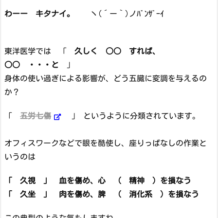
わーー キタナイ。
ヽ(´ー｀)ノﾊﾞﾝｻﾞｰｲ
東洋医学では 「
久しく ○○ すれば、
○○ ・・・と
」
身体の使い過ぎによる影響が、どう五臓に変調を与えるの
か？
「
五労七傷
」 というように分類されています。
オフィスワークなどで眼を酷使し、座りっぱなしの作業と
いうのは
「 久視 」 血を傷め、心 （ 精神 ）を損なう
「 久坐 」 肉を傷め、脾 （ 消化系 ）を損なう
この典型のような気もしますね。