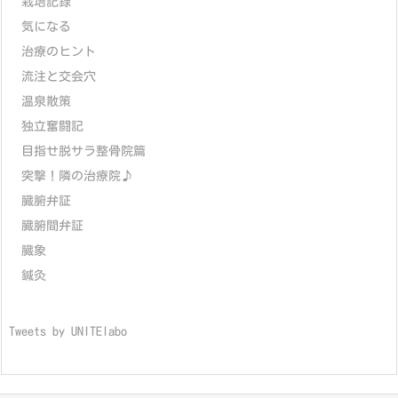
栽培記録
気になる
治療のヒント
流注と交会穴
温泉散策
独立奮闘記
目指せ脱サラ整骨院篇
突撃！隣の治療院♪
臓腑弁証
臓腑間弁証
臓象
鍼灸
Tweets by UNITElabo