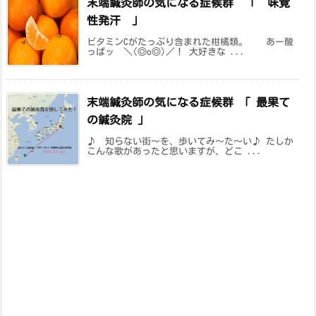
末端鍼灸師の気になる症候群 「 味覚
性発汗 」
ビタミンCがたっぷり含まれた柑橘類。 あー酸
っぱッ ＼(◎o◎)／！ 大好きな ...
末端鍼灸師の気になる症候群 「 最果て
の鍼灸院 」
♪ 知らない街～を、歩いてみ～た～い♪ たしか
こんな歌があったと思いますが、どこ ...