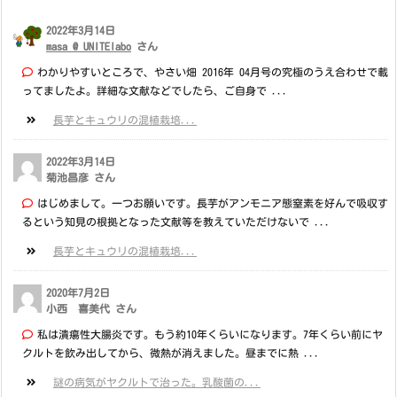
2022年3月14日
masa @ UNITElabo
さん
わかりやすいところで、やさい畑 2016年 04月号の究極のうえ合わせで載
ってましたよ。詳細な文献などでしたら、ご自身で ...
長芋とキュウリの混植栽培...
2022年3月14日
菊池昌彦 さん
はじめまして。一つお願いです。長芋がアンモニア態窒素を好んで吸収す
るという知見の根拠となった文献等を教えていただけないで ...
長芋とキュウリの混植栽培...
2020年7月2日
小西 喜美代 さん
私は潰瘍性大腸炎です。もう約10年くらいになります。7年くらい前にヤ
クルトを飲み出してから、微熱が消えました。昼までに熱 ...
謎の病気がヤクルトで治った。乳酸菌の...