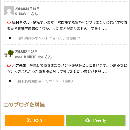
2019年10月19日
S ARASHI さん
毎日ヤクルト飲んでいます お陰様で風邪やインフルエンザには小学校依
頼から後期高齢者の今迄かかった覚えがありません 又熱中 ...
謎の病気がヤクルトで治った。乳酸菌の...
2018年6月28日
masa @ UNITElabo
さん
大井先生 拝見して頂きまたコメントありがとうございます。＞痛みなど
がとりきれなかった患者様に対して逃げ出したい感じがあり ...
腰下肢痛勉強会 その１２ （前編）...
このブログを購読
RSS
Feedly