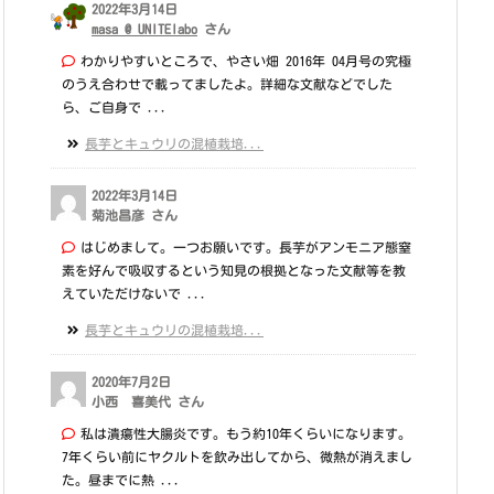
2022年3月14日
masa @ UNITElabo
さん
わかりやすいところで、やさい畑 2016年 04月号の究極
のうえ合わせで載ってましたよ。詳細な文献などでした
ら、ご自身で ...
長芋とキュウリの混植栽培...
2022年3月14日
菊池昌彦 さん
はじめまして。一つお願いです。長芋がアンモニア態窒
素を好んで吸収するという知見の根拠となった文献等を教
えていただけないで ...
長芋とキュウリの混植栽培...
2020年7月2日
小西 喜美代 さん
私は潰瘍性大腸炎です。もう約10年くらいになります。
7年くらい前にヤクルトを飲み出してから、微熱が消えまし
た。昼までに熱 ...