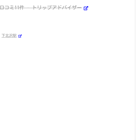
口コミ11件 – トリップアドバイザー
、
下北沢駅