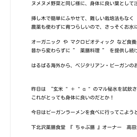
ヌメヌメ野菜と同じ様に、身体に良い葉として
挿し木で簡単にふやせて、難しい栽培法もなく
農薬も使わずに育つらしいので、さっそくお水
オーガニック や マクロビオティック など食
昔から変わらずに ” 薬膳料理 ” を提供し続け
はるばる海外から、ベジタリアン・ビーガンの
昨日は “玄米 " ＋ " α " のマル秘水を試飲
これがとっても身体に良いのだとか！
今日はビーガンラーメンを食べに行ってこよう
下北沢薬膳食堂 『 ちゃぶ膳 』オーナー 高