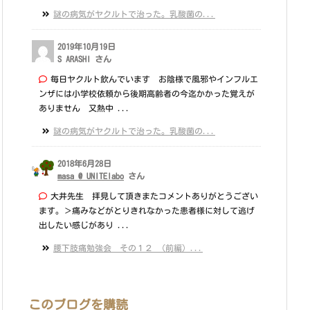
謎の病気がヤクルトで治った。乳酸菌の...
2019年10月19日
S ARASHI さん
毎日ヤクルト飲んでいます お陰様で風邪やインフルエ
ンザには小学校依頼から後期高齢者の今迄かかった覚えが
ありません 又熱中 ...
謎の病気がヤクルトで治った。乳酸菌の...
2018年6月28日
masa @ UNITElabo
さん
大井先生 拝見して頂きまたコメントありがとうござい
ます。＞痛みなどがとりきれなかった患者様に対して逃げ
出したい感じがあり ...
腰下肢痛勉強会 その１２ （前編）...
このブログを購読