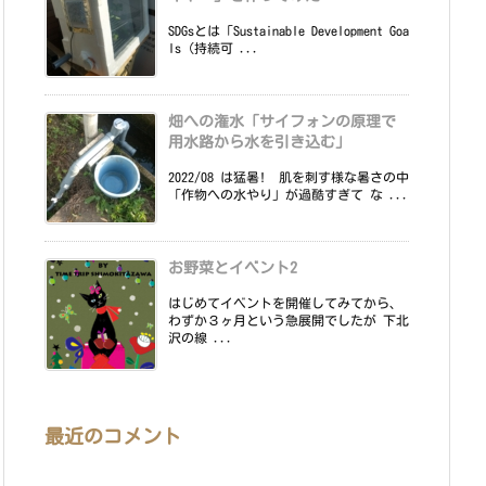
SDGsとは「Sustainable Development Goa
ls（持続可 ...
畑への潅水「サイフォンの原理で
用水路から水を引き込む」
2022/08 は猛暑! 肌を刺す様な暑さの中
「作物への水やり」が過酷すぎて な ...
お野菜とイベント2
はじめてイベントを開催してみてから、
わずか３ヶ月という急展開でしたが 下北
沢の線 ...
最近のコメント