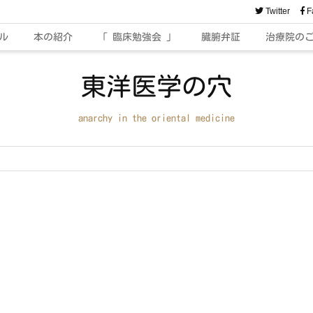
Twitter
F
ル
本の紹介
「 臨床勉強会 」
臓腑弁証
治療院の
東洋医学の穴
anarchy in the oriental medicine