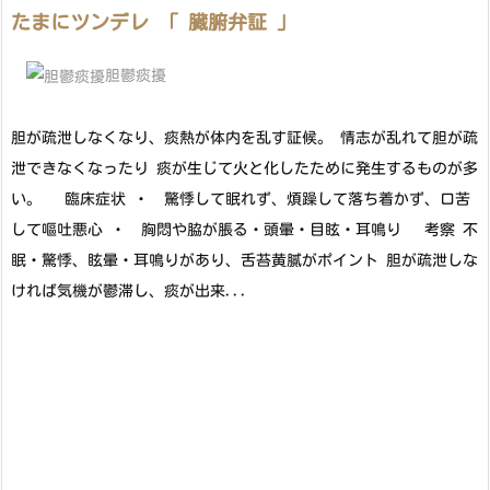
たまにツンデレ 「 臓腑弁証 」
胆鬱痰擾
胆が疏泄しなくなり、痰熱が体内を乱す証候。 情志が乱れて胆が疏
泄できなくなったり 痰が生じて火と化したために発生するものが多
い。 臨床症状 ・ 驚悸して眠れず、煩躁して落ち着かず、口苦
して嘔吐悪心 ・ 胸悶や脇が脹る・頭暈・目眩・耳鳴り 考察 不
眠・驚悸、眩暈・耳鳴りがあり、舌苔黄膩がポイント 胆が疏泄しな
ければ気機が鬱滞し、痰が出来...