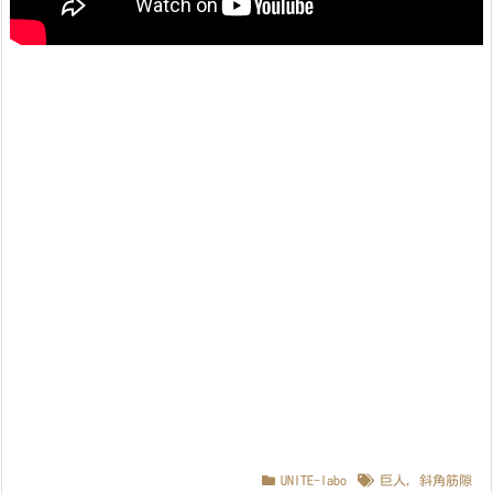
UNITE-labo
巨人
,
斜角筋隙