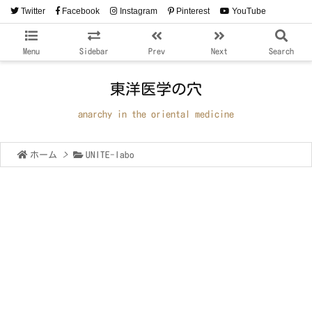
Twitter
Facebook
Instagram
Pinterest
YouTube
RSS
Feedly
Menu
Sidebar
Prev
Next
Search
東洋医学の穴
anarchy in the oriental medicine
ホーム
>
UNITE-labo