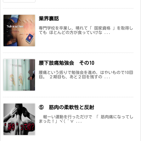
業界裏話
専門学校を卒業し、晴れて「 国家資格 」を取得し
ても ほとんどの方が食っていけな ...
腰下肢痛勉強会 その10
腰痛という括りで勉強会を進め、はやいもので10回
目。 ２期目も、あと２回を残すの ...
⑤ 筋肉の柔軟性と反射
軽ーい運動を行っただけで 「 筋肉痛になってし
まった！」ヾ( ﾟ∀ ...