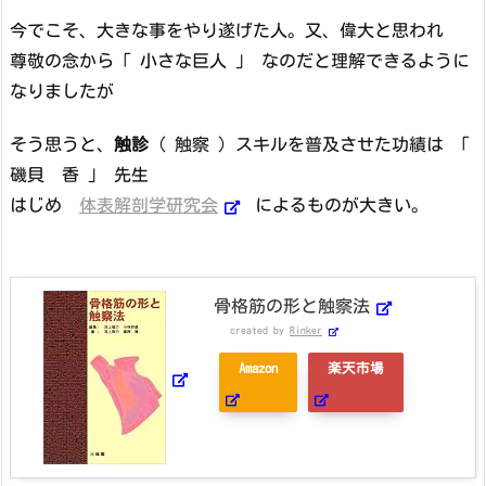
今でこそ、大きな事をやり遂げた人。又、偉大と思われ
尊敬の念から「 小さな巨人 」 なのだと理解できるように
なりましたが
そう思うと、
触診
（ 触察 ）スキルを普及させた功績は 「
磯貝 香 」 先生
はじめ
体表解剖学研究会
によるものが大きい。
骨格筋の形と触察法
created by
Rinker
Amazon
楽天市場