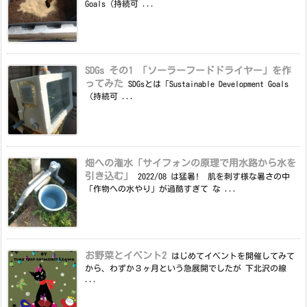
Goals（持続可 ...
SDGs その1 「ソーラーフードドライヤー」を作
ってみた
SDGsとは「Sustainable Development Goals
（持続可 ...
畑への潅水「サイフォンの原理で用水路から水を
引き込む」
2022/08 は猛暑! 肌を刺す様な暑さの中
「作物への水やり」が過酷すぎて な ...
お野菜とイベント2
はじめてイベントを開催してみて
から、わずか３ヶ月という急展開でしたが 下北沢の線
...