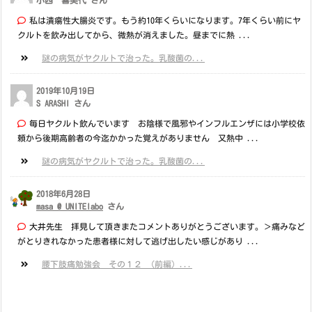
私は潰瘍性大腸炎です。もう約10年くらいになります。7年くらい前にヤ
クルトを飲み出してから、微熱が消えました。昼までに熱 ...
謎の病気がヤクルトで治った。乳酸菌の...
2019年10月19日
S ARASHI さん
毎日ヤクルト飲んでいます お陰様で風邪やインフルエンザには小学校依
頼から後期高齢者の今迄かかった覚えがありません 又熱中 ...
謎の病気がヤクルトで治った。乳酸菌の...
2018年6月28日
masa @ UNITElabo
さん
大井先生 拝見して頂きまたコメントありがとうございます。＞痛みなど
がとりきれなかった患者様に対して逃げ出したい感じがあり ...
腰下肢痛勉強会 その１２ （前編）...