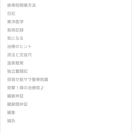
接骨院開業方法
日記
東洋医学
栽培記録
気になる
治療のヒント
流注と交会穴
温泉散策
独立奮闘記
目指せ脱サラ整骨院篇
突撃！隣の治療院♪
臓腑弁証
臓腑間弁証
臓象
鍼灸