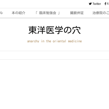
Twitter
F
ル
本の紹介
「 臨床勉強会 」
臓腑弁証
治療院の
東洋医学の穴
anarchy in the oriental medicine