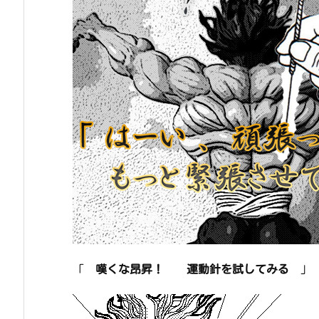
「
嘆くな昂昇！ 運動針を試してみる
」 