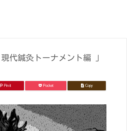
「 現代鍼灸トーナメント編 」
Pin it
Pocket
Copy