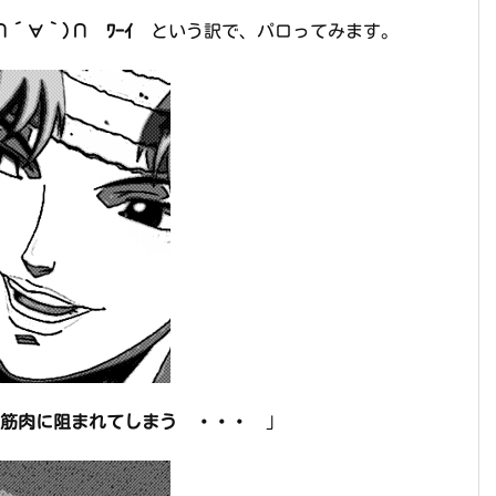
∩´∀｀)∩ ﾜｰｲ
という訳で、パロってみます。
筋肉に阻まれてしまう ・・・
」