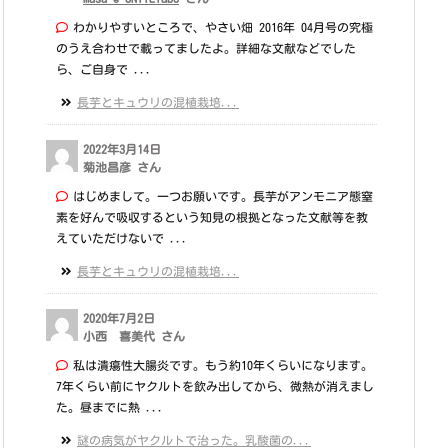
わかりやすいところで、やさい畑 2016年 04月号の究極
のうえ合わせで載ってましたよ。詳細な文献などでした
ら、ご自身で ...
長芋とキュウリの混植栽培...
2022年3月14日
菊池昌彦 さん
はじめまして。一つお願いです。長芋がアンモニア態窒
素を好んで吸収するという知見の根拠となった文献等を教
えていただけないで ...
長芋とキュウリの混植栽培...
2020年7月2日
小西 喜美代 さん
私は潰瘍性大腸炎です。もう約10年くらいになります。
7年くらい前にヤクルトを飲み出してから、微熱が消えまし
た。昼までに熱 ...
謎の病気がヤクルトで治った。乳酸菌の...