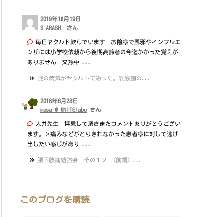
2019年10月19日
S ARASHI さん
毎日ヤクルト飲んでいます お陰様で風邪やインフルエ
ンザには小学校依頼から後期高齢者の今迄かかった覚えが
ありません 又熱中 ...
謎の病気がヤクルトで治った。乳酸菌の...
2018年6月28日
masa @ UNITElabo
さん
大井先生 拝見して頂きまたコメントありがとうござい
ます。＞痛みなどがとりきれなかった患者様に対して逃げ
出したい感じがあり ...
腰下肢痛勉強会 その１２ （前編）...
このブログを購読