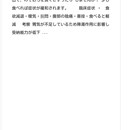
出て、みぞおちを良くさすったり しませんか？ 少し
食べれば症状が緩和されます。 臨床症状 ・ 食
欲減退・曖気・脘悶・腹部の陰痛・喜按・食べると軽
減 考察 胃気が不足しているため降濁作用に影響し
受納能力が低下 ...