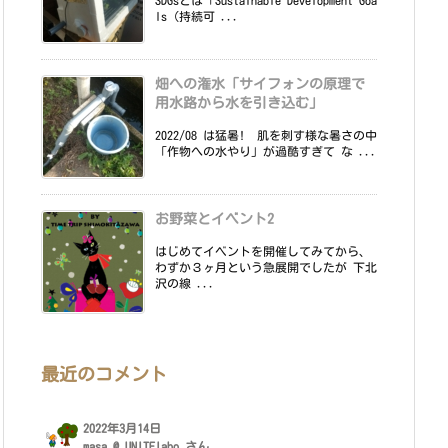
SDGsとは「Sustainable Development Goa
ls（持続可 ...
畑への潅水「サイフォンの原理で
用水路から水を引き込む」
2022/08 は猛暑! 肌を刺す様な暑さの中
「作物への水やり」が過酷すぎて な ...
お野菜とイベント2
はじめてイベントを開催してみてから、
わずか３ヶ月という急展開でしたが 下北
沢の線 ...
最近のコメント
2022年3月14日
masa @ UNITElabo
さん