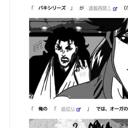
「
バキシリーズ
」 が
連載再開！
(
「
俺の
「
紐切り
」
では、オーガの