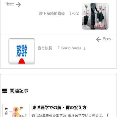
Next
腰下肢痛勉強会 その２
Prev
音と波長 「 Sound Waves 」
関連記事
東洋医学での脾・胃の捉え方
脾は気血を生み出す源 東洋医学でいう脾とは、「