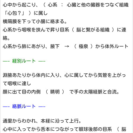
心中から起こり、（ 心系 ： 心臓と他の臓器をつなぐ組織
「心包？」 ）に属し
横隔膜を下って小腸に絡まる。
心系から咽喉を挟んで昇り目系（ 脳と繋がる組織 ）に連
絡。
心系から肺にあがり、腋下 → （ 極泉 ）から体外ルート
—– 経別ルート —–
淵腋あたりから体内に入り、心に属してから気管を上がっ
て咽喉に達し
顔に出て目の内側 （ 睛明 ） で手の太陽経脈と合流。
—– 絡脈ルート —–
通里からわかれ、本経に沿って上行。
心中に入ってから舌本につながって眼球後部の目系 （ 脳