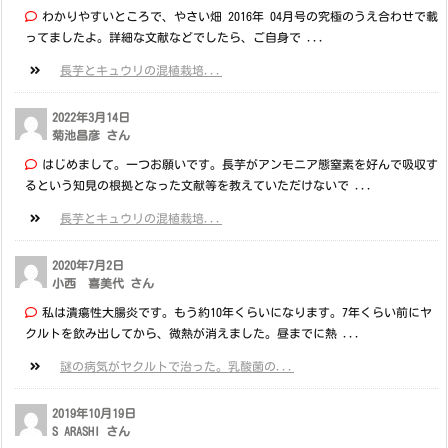
わかりやすいところで、やさい畑 2016年 04月号の究極のうえ合わせで載
ってましたよ。詳細な文献などでしたら、ご自身で ...
長芋とキュウリの混植栽培...
2022年3月14日
菊池昌彦 さん
はじめまして。一つお願いです。長芋がアンモニア態窒素を好んで吸収す
るという知見の根拠となった文献等を教えていただけないで ...
長芋とキュウリの混植栽培...
2020年7月2日
小西 喜美代 さん
私は潰瘍性大腸炎です。もう約10年くらいになります。7年くらい前にヤ
クルトを飲み出してから、微熱が消えました。昼までに熱 ...
謎の病気がヤクルトで治った。乳酸菌の...
2019年10月19日
S ARASHI さん