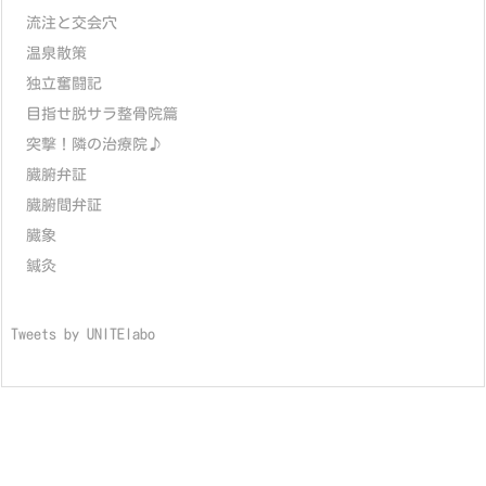
流注と交会穴
温泉散策
独立奮闘記
目指せ脱サラ整骨院篇
突撃！隣の治療院♪
臓腑弁証
臓腑間弁証
臓象
鍼灸
Tweets by UNITElabo
Copyright ©
2026
東洋医学の穴
All Rights Reserved.