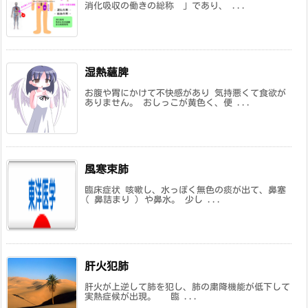
消化吸収の働きの総称 」であり、 ...
湿熱蘊脾
お腹や胃にかけて不快感があり 気持悪くて食欲が
ありません。 おしっこが黄色く、便 ...
風寒束肺
臨床症状 咳嗽し、水っぽく無色の痰が出て、鼻塞
( 鼻詰まり ) や鼻水。 少し ...
肝火犯肺
肝火が上逆して肺を犯し、肺の粛降機能が低下して
実熱症候が出現。 臨 ...