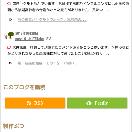
毎日ヤクルト飲んでいます お陰様で風邪やインフルエンザには小学校依
頼から後期高齢者の今迄かかった覚えがありません 又熱中 ...
謎の病気がヤクルトで治った。乳酸菌の...
2018年6月28日
masa @ UNITElabo
さん
大井先生 拝見して頂きまたコメントありがとうございます。＞痛みなど
がとりきれなかった患者様に対して逃げ出したい感じがあり ...
腰下肢痛勉強会 その１２ （前編）...
このブログを購読
RSS
Feedly
製作ぶつ