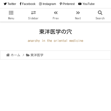
Twitter
Facebook
Instagram
Pinterest
YouTube
RSS
Feedly
Menu
Sidebar
Prev
Next
Search
東洋医学の穴
anarchy in the oriental medicine
ホーム
>
東洋医学