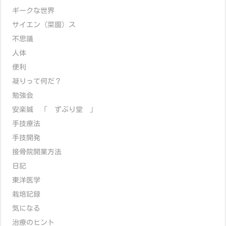
ギークな世界
サイエン（菜園）ス
不思議
人体
便利
凝りって何だ？
勉強会
安楽鍼 「 ずぶり堂 」
手技療法
手技開発
接骨院開業方法
日記
東洋医学
栽培記録
気になる
治療のヒント