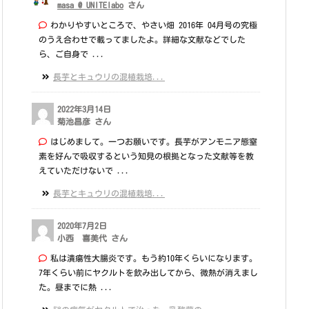
masa @ UNITElabo
さん
わかりやすいところで、やさい畑 2016年 04月号の究極
のうえ合わせで載ってましたよ。詳細な文献などでした
ら、ご自身で ...
長芋とキュウリの混植栽培...
2022年3月14日
菊池昌彦 さん
はじめまして。一つお願いです。長芋がアンモニア態窒
素を好んで吸収するという知見の根拠となった文献等を教
えていただけないで ...
長芋とキュウリの混植栽培...
2020年7月2日
小西 喜美代 さん
私は潰瘍性大腸炎です。もう約10年くらいになります。
7年くらい前にヤクルトを飲み出してから、微熱が消えまし
た。昼までに熱 ...