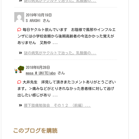
謎の病気がヤクルトで治った。乳酸菌の...
2019年10月19日
S ARASHI さん
毎日ヤクルト飲んでいます お陰様で風邪やインフルエ
ンザには小学校依頼から後期高齢者の今迄かかった覚えが
ありません 又熱中 ...
謎の病気がヤクルトで治った。乳酸菌の...
2018年6月28日
masa @ UNITElabo
さん
大井先生 拝見して頂きまたコメントありがとうござい
ます。＞痛みなどがとりきれなかった患者様に対して逃げ
出したい感じがあり ...
腰下肢痛勉強会 その１２ （前編）...
このブログを購読