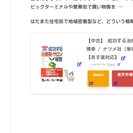
ビックターミナルや繁華街で買い物客を …
はたまた住宅街で地域密着型など、どういう戦
【中古】 成功する治
博幸 / ナツメ社 
【あす楽対応】
created by
Rinker
Amazon
楽天市場