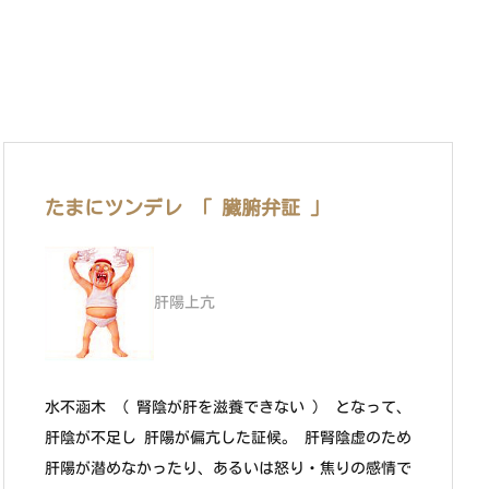
たまにツンデレ 「 臓腑弁証 」
肝陽上亢
水不涵木 （ 腎陰が肝を滋養できない ） となって、
肝陰が不足し 肝陽が偏亢した証候。 肝腎陰虚のため
肝陽が潜めなかったり、あるいは怒り・焦りの感情で