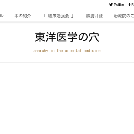
Twitter
F
ル
本の紹介
「 臨床勉強会 」
臓腑弁証
治療院の
東洋医学の穴
anarchy in the oriental medicine