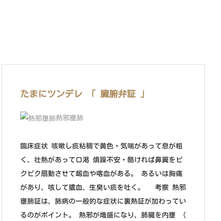
たまにツンデレ 「 臓腑弁証 」
熱邪壅肺
臨床症状 咳嗽し痰粘稠で黄色・気喘があって息が粗
く、壮熱があって口渇 煩躁不安・酷ければ鼻翼をピ
クピク扇動させて衂血や喀血がある。 あるいは胸痛
があり、咳して膿血、生臭い痰を吐く。 考察 熱邪
壅肺証は、肺病の一般的な症状に裏熱証が加わってい
るのがポイント。 熱邪が熾盛になり、肺臓を内壅 (