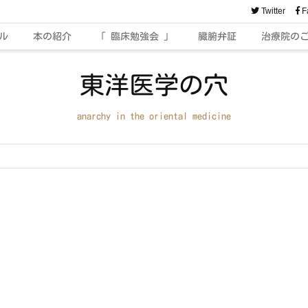
Twitter
F
ル
本の紹介
「 臨床勉強会 」
臓腑弁証
治療院の
東洋医学の穴
anarchy in the oriental medicine