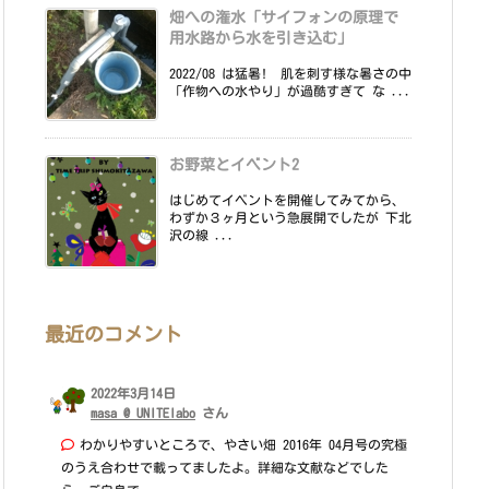
畑への潅水「サイフォンの原理で
用水路から水を引き込む」
2022/08 は猛暑! 肌を刺す様な暑さの中
「作物への水やり」が過酷すぎて な ...
お野菜とイベント2
はじめてイベントを開催してみてから、
わずか３ヶ月という急展開でしたが 下北
沢の線 ...
最近のコメント
2022年3月14日
masa @ UNITElabo
さん
わかりやすいところで、やさい畑 2016年 04月号の究極
のうえ合わせで載ってましたよ。詳細な文献などでした