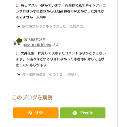
毎日ヤクルト飲んでいます お陰様で風邪やインフルエ
ンザには小学校依頼から後期高齢者の今迄かかった覚えが
ありません 又熱中 ...
謎の病気がヤクルトで治った。乳酸菌の...
2018年6月28日
masa @ UNITElabo
さん
大井先生 拝見して頂きまたコメントありがとうござい
ます。＞痛みなどがとりきれなかった患者様に対して逃げ
出したい感じがあり ...
腰下肢痛勉強会 その１２ （前編）...
このブログを購読
RSS
Feedly