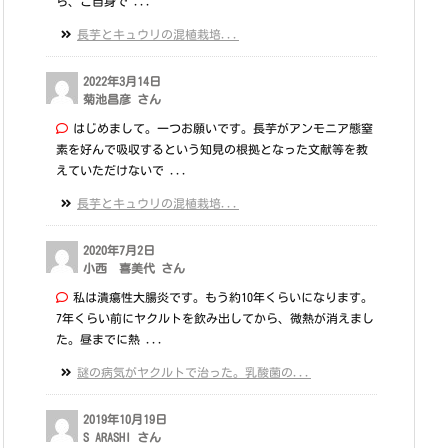
ら、ご自身で ...
長芋とキュウリの混植栽培...
2022年3月14日
菊池昌彦 さん
はじめまして。一つお願いです。長芋がアンモニア態窒
素を好んで吸収するという知見の根拠となった文献等を教
えていただけないで ...
長芋とキュウリの混植栽培...
2020年7月2日
小西 喜美代 さん
私は潰瘍性大腸炎です。もう約10年くらいになります。
7年くらい前にヤクルトを飲み出してから、微熱が消えまし
た。昼までに熱 ...
謎の病気がヤクルトで治った。乳酸菌の...
2019年10月19日
S ARASHI さん