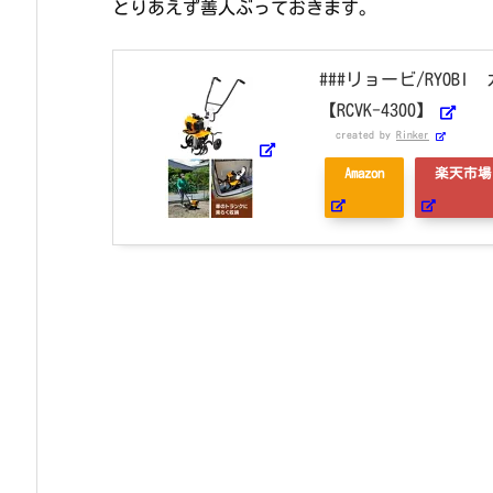
とりあえず善人ぶっておきます。
###リョービ/RYO
【RCVK-4300】
created by
Rinker
Amazon
楽天市場