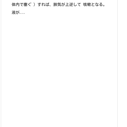
体内で塞ぐ ) すれば、肺気が上逆して 咳嗽となる。
液が...