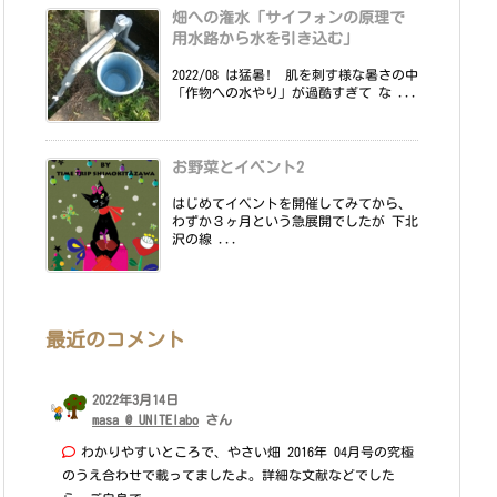
畑への潅水「サイフォンの原理で
用水路から水を引き込む」
2022/08 は猛暑! 肌を刺す様な暑さの中
「作物への水やり」が過酷すぎて な ...
お野菜とイベント2
はじめてイベントを開催してみてから、
わずか３ヶ月という急展開でしたが 下北
沢の線 ...
最近のコメント
2022年3月14日
masa @ UNITElabo
さん
わかりやすいところで、やさい畑 2016年 04月号の究極
のうえ合わせで載ってましたよ。詳細な文献などでした