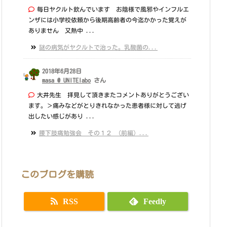
毎日ヤクルト飲んでいます お陰様で風邪やインフルエ
ンザには小学校依頼から後期高齢者の今迄かかった覚えが
ありません 又熱中 ...
謎の病気がヤクルトで治った。乳酸菌の...
2018年6月28日
masa @ UNITElabo
さん
大井先生 拝見して頂きまたコメントありがとうござい
ます。＞痛みなどがとりきれなかった患者様に対して逃げ
出したい感じがあり ...
腰下肢痛勉強会 その１２ （前編）...
このブログを購読
RSS
Feedly