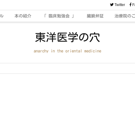
Twitter
F
ル
本の紹介
「 臨床勉強会 」
臓腑弁証
治療院の
東洋医学の穴
anarchy in the oriental medicine