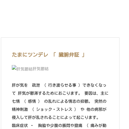
たまにツンデレ 「 臓腑弁証 」
肝気鬱結
肝が気を 疏泄 （ 行き渡らせる事 ）できなくなっ
て 肝気が鬱滞するためにおこります。 要因は、主に
七情 （ 感情 ） の乱れによる情志の抑鬱。 突然の
精神刺激 （ ショック・ストレス ） や 他の病邪が
侵入して肝が乱されることによって起こります。
臨床症状 ・ 胸脇や少腹の脹悶や竄痛 （ 痛みが動