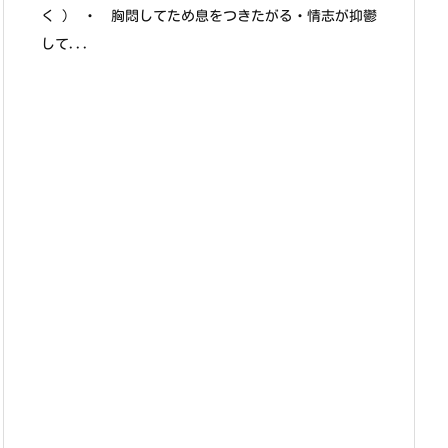
く ） ・ 胸悶してため息をつきたがる・情志が抑鬱
して...