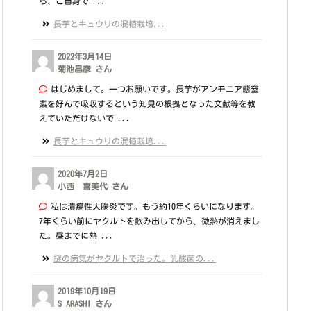
ら、ご自身で ...
長芋とキュウリの混植栽培...
2022年3月14日
菊池昌彦 さん
はじめまして。一つお願いです。長芋がアンモニア態窒
素を好んで吸収するという知見の根拠となった文献等を教
えていただけないで ...
長芋とキュウリの混植栽培...
2020年7月2日
小西 喜美代 さん
私は潰瘍性大腸炎です。もう約10年くらいになります。
7年くらい前にヤクルトを飲み出してから、微熱が消えまし
た。昼までに熱 ...
謎の病気がヤクルトで治った。乳酸菌の...
2019年10月19日
S ARASHI さん