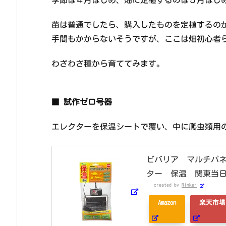
苗は普通でしたら、購入したものを定植するの
手間もかからないそうですが、ここは畑初心者
わざわざ種から育ててみます。
■
試作ゼロ号器
エレクターを保温シートで覆い、中に爬虫類用の
ビバリア マルチパネ
ター 保温 関東当
created by
Rinker
Amazon
楽天市場