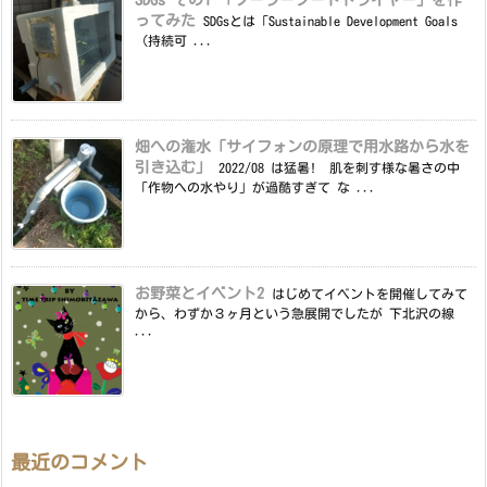
ってみた
SDGsとは「Sustainable Development Goals
（持続可 ...
畑への潅水「サイフォンの原理で用水路から水を
引き込む」
2022/08 は猛暑! 肌を刺す様な暑さの中
「作物への水やり」が過酷すぎて な ...
お野菜とイベント2
はじめてイベントを開催してみて
から、わずか３ヶ月という急展開でしたが 下北沢の線
...
最近のコメント