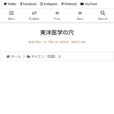
Twitter
Facebook
Instagram
Pinterest
YouTube
RSS
Feedly
Menu
Sidebar
Prev
Next
Search
東洋医学の穴
anarchy in the oriental medicine
ホーム
>
サイエン（菜園）ス