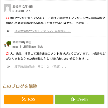
2019年10月19日
S ARASHI さん
毎日ヤクルト飲んでいます お陰様で風邪やインフルエンザには小学校依
頼から後期高齢者の今迄かかった覚えがありません 又熱中 ...
謎の病気がヤクルトで治った。乳酸菌の...
2018年6月28日
masa @ UNITElabo
さん
大井先生 拝見して頂きまたコメントありがとうございます。＞痛みなど
がとりきれなかった患者様に対して逃げ出したい感じがあり ...
腰下肢痛勉強会 その１２ （前編）...
このブログを購読
RSS
Feedly