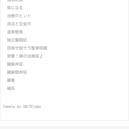
気になる
治療のヒント
流注と交会穴
温泉散策
独立奮闘記
目指せ脱サラ整骨院篇
突撃！隣の治療院♪
臓腑弁証
臓腑間弁証
臓象
鍼灸
Tweets by UNITElabo