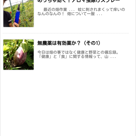
めっちゃ効く！アロマ虫除けスプレー
最近の畑作業 ... 蚊に刺されまくって痒いの
なんのなんの！ 畑について一服 ...
無農薬は有効薬か？（その1）
今日は畑の事ではなく健康と野菜との備忘録。
「健康」と「食」に関する情報って、山 ...