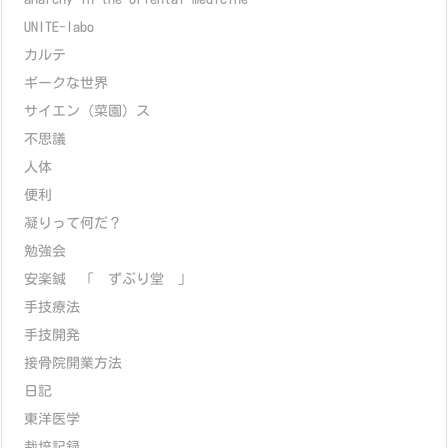
UNITE-labo
カルテ
ギークな世界
サイエン（菜園）ス
不思議
人体
便利
凝りって何だ？
勉強会
安楽鍼 「 ずぶり堂 」
手技療法
手技開発
接骨院開業方法
日記
東洋医学
栽培記録