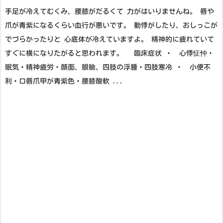
手足が冷えてむくみ、腰膝がだるくて 力がはいりませんね。 唇や
爪が青紫になるくらい血行が悪いです。 動悸がしたり、おしっこが
でづらかったりと 心底体が冷えていますよ。 精神的に疲れていて
すぐに横になりたがると思われます。 臨床症状 ・ 心悸怔忡・
眠気・精神疲労・顔面、眼瞼、四肢の浮腫・四肢寒冷 ・ 小便不
利・口唇爪甲が青紫色・腰膝酸軟 ...