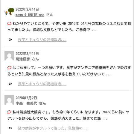
2022年3月14日
masa @ UNITElabo
さん
わかりやすいところで、やさい畑 2016年 04月号の究極のうえ合わせで載
ってましたよ。詳細な文献などでしたら、ご自身で ...
長芋とキュウリの混植栽培...
2022年3月14日
菊池昌彦 さん
はじめまして。一つお願いです。長芋がアンモニア態窒素を好んで吸収す
るという知見の根拠となった文献等を教えていただけないで ...
長芋とキュウリの混植栽培...
2020年7月2日
小西 喜美代 さん
私は潰瘍性大腸炎です。もう約10年くらいになります。7年くらい前にヤ
クルトを飲み出してから、微熱が消えました。昼までに熱 ...
謎の病気がヤクルトで治った。乳酸菌の...