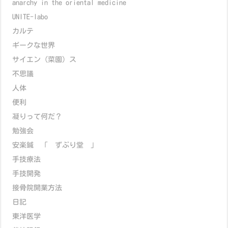
anarchy in the oriental medicine
UNITE-labo
カルテ
ギークな世界
サイエン（菜園）ス
不思議
人体
便利
凝りって何だ？
勉強会
安楽鍼 「 ずぶり堂 」
手技療法
手技開発
接骨院開業方法
日記
東洋医学