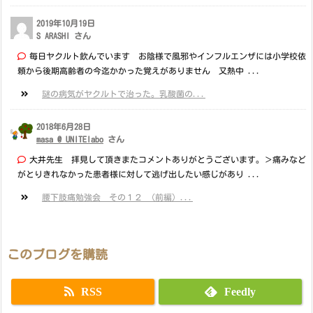
2019年10月19日
S ARASHI さん
毎日ヤクルト飲んでいます お陰様で風邪やインフルエンザには小学校依
頼から後期高齢者の今迄かかった覚えがありません 又熱中 ...
謎の病気がヤクルトで治った。乳酸菌の...
2018年6月28日
masa @ UNITElabo
さん
大井先生 拝見して頂きまたコメントありがとうございます。＞痛みなど
がとりきれなかった患者様に対して逃げ出したい感じがあり ...
腰下肢痛勉強会 その１２ （前編）...
このブログを購読
RSS
Feedly