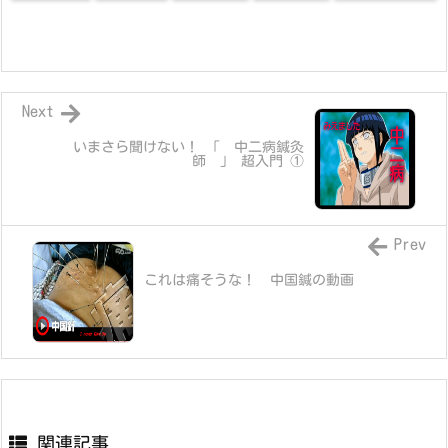
Next
いまさら聞けない！ 「 中二病鍼灸
師 」 超入門 ①
Prev
これは痛そうな！ 中国鍼の動画
関連記事