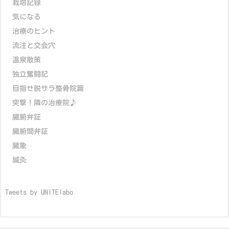
栽培記録
気になる
治療のヒント
流注と交会穴
温泉散策
独立奮闘記
目指せ脱サラ整骨院篇
突撃！隣の治療院♪
臓腑弁証
臓腑間弁証
臓象
鍼灸
Tweets by UNITElabo