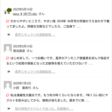
2022年3月14日
masa @ UNITElabo
さん
わかりやすいところで、やさい畑 2016年 04月号の究極のうえ合わせで載
ってましたよ。詳細な文献などでしたら、ご自身で ...
長芋とキュウリの混植栽培...
2022年3月14日
菊池昌彦 さん
はじめまして。一つお願いです。長芋がアンモニア態窒素を好んで吸収す
るという知見の根拠となった文献等を教えていただけないで ...
長芋とキュウリの混植栽培...
2020年7月2日
小西 喜美代 さん
私は潰瘍性大腸炎です。もう約10年くらいになります。7年くらい前にヤ
クルトを飲み出してから、微熱が消えました。昼までに熱 ...
謎の病気がヤクルトで治った。乳酸菌の...