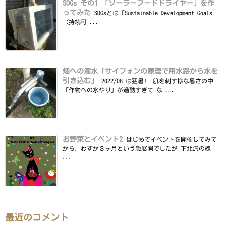
SDGs その1 「ソーラーフードドライヤー」を作
ってみた
SDGsとは「Sustainable Development Goals
（持続可 ...
畑への潅水「サイフォンの原理で用水路から水を
引き込む」
2022/08 は猛暑! 肌を刺す様な暑さの中
「作物への水やり」が過酷すぎて な ...
お野菜とイベント2
はじめてイベントを開催してみて
から、わずか３ヶ月という急展開でしたが 下北沢の線
...
最近のコメント