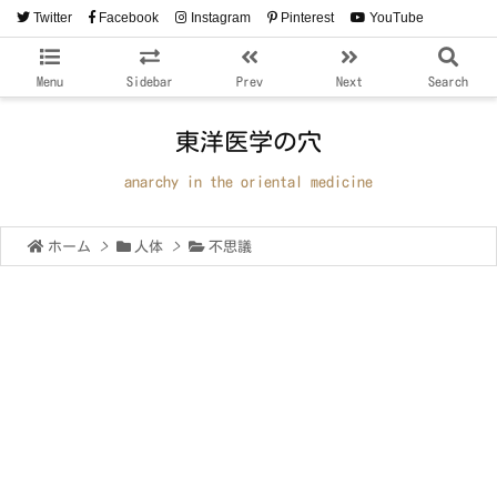
Twitter
Facebook
Instagram
Pinterest
YouTube
RSS
Feedly
Menu
Sidebar
Prev
Next
Search
東洋医学の穴
anarchy in the oriental medicine
ホーム
>
人体
>
不思議