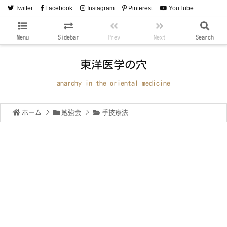
Twitter
Facebook
Instagram
Pinterest
YouTube
RSS
Feedly
Menu
Sidebar
Prev
Next
Search
東洋医学の穴
anarchy in the oriental medicine
ホーム
>
勉強会
>
手技療法