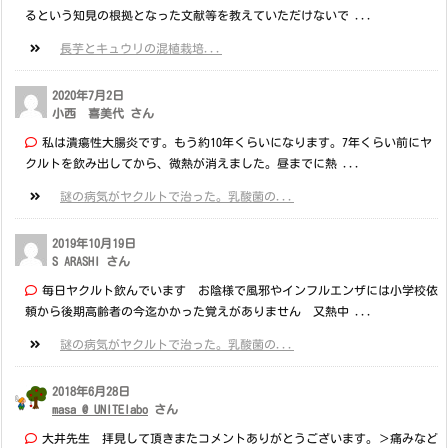
るという知見の根拠となった文献等を教えていただけないで ...
長芋とキュウリの混植栽培...
2020年7月2日
小西 喜美代 さん
私は潰瘍性大腸炎です。もう約10年くらいになります。7年くらい前にヤ
クルトを飲み出してから、微熱が消えました。昼までに熱 ...
謎の病気がヤクルトで治った。乳酸菌の...
2019年10月19日
S ARASHI さん
毎日ヤクルト飲んでいます お陰様で風邪やインフルエンザには小学校依
頼から後期高齢者の今迄かかった覚えがありません 又熱中 ...
謎の病気がヤクルトで治った。乳酸菌の...
2018年6月28日
masa @ UNITElabo
さん
大井先生 拝見して頂きまたコメントありがとうございます。＞痛みなど