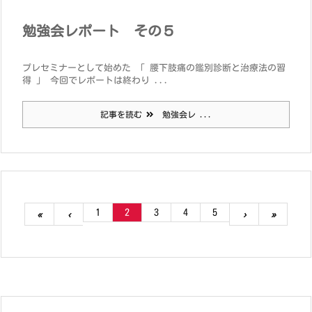
勉強会レポート その５
プレセミナーとして始めた 「 腰下肢痛の鑑別診断と治療法の習
得 」 今回でレポートは終わり ...
記事を読む
勉強会レ ...
1
2
3
4
5
«
‹
›
»