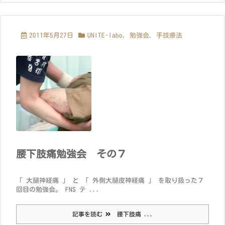
2011年5月27日
UNITE-labo
,
勉強会
,
手技療法
腰下肢痛勉強会 その７
「 大腿神経痛 」 と 「 外側大腿皮神経痛 」 を取り扱った７
回目の勉強会。 FNS テ ...
記事を読む
腰下肢痛 ...