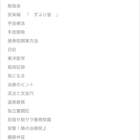
勉強会
安楽鍼 「 ずぶり堂 」
手技療法
手技開発
接骨院開業方法
日記
東洋医学
栽培記録
気になる
治療のヒント
流注と交会穴
温泉散策
独立奮闘記
目指せ脱サラ整骨院篇
突撃！隣の治療院♪
臓腑弁証