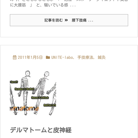
に大腰筋 」 と、騒いでいる感 ...
記事を読む
腰下肢痛 ...
2011年1月5日
UNITE-labo
,
手技療法
,
鍼灸
デルマトームと皮神経