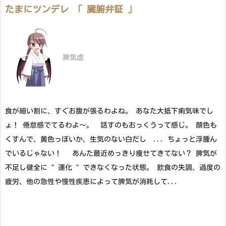
たまにツンデレ 「 臓腑弁証 」
脾気虚
食が細い割に、すぐお腹が張るわよね。 あなた大抵下痢気味でし
ょ！ 倦怠感でてるわよ～。 話すのもおっくうって感じ。 顔色も
くすんで、黄色っぽいか、生気のない白だし ... ちょっと浮腫ん
でいるじゃない！ あんた最近めっきり痩せてきてない？ 脾気が
不足し健全に " 運化 " できなくなった状態。 飲食の失調、過度の
疲労、他の急性や慢性疾患によって脾気が消耗して...