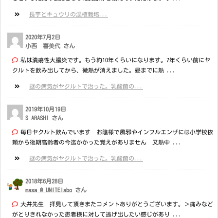
長芋とキュウリの混植栽培...
2020年7月2日
小西 喜美代 さん
私は潰瘍性大腸炎です。もう約10年くらいになります。7年くらい前にヤ
クルトを飲み出してから、微熱が消えました。昼までに熱 ...
謎の病気がヤクルトで治った。乳酸菌の...
2019年10月19日
S ARASHI さん
毎日ヤクルト飲んでいます お陰様で風邪やインフルエンザには小学校依
頼から後期高齢者の今迄かかった覚えがありません 又熱中 ...
謎の病気がヤクルトで治った。乳酸菌の...
2018年6月28日
masa @ UNITElabo
さん
大井先生 拝見して頂きまたコメントありがとうございます。＞痛みなど
がとりきれなかった患者様に対して逃げ出したい感じがあり ...