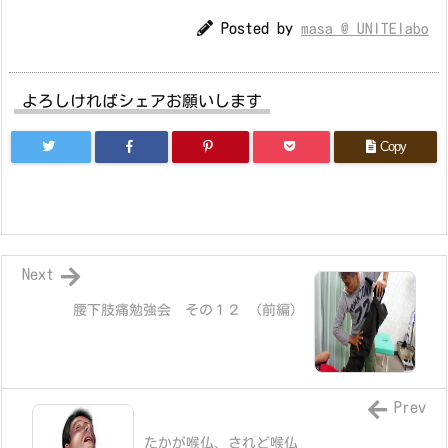
Posted by
masa @ UNITElabo
よろしければシェアお願いします
Copy
Next
腰下肢痛勉強会 その１２ （前編）
Prev
たかが喉仏、されど喉仏