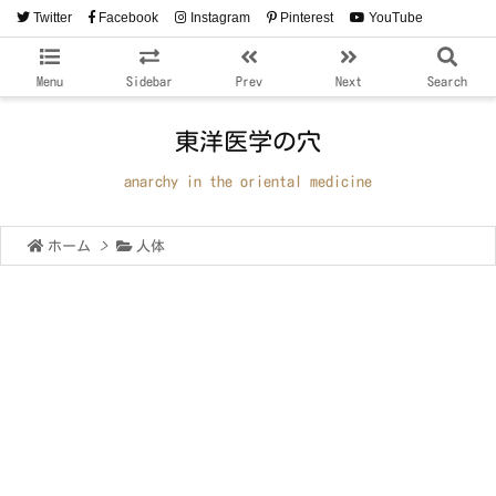
Twitter
Facebook
Instagram
Pinterest
YouTube
RSS
Feedly
Menu
Sidebar
Prev
Next
Search
東洋医学の穴
anarchy in the oriental medicine
ホーム
>
人体