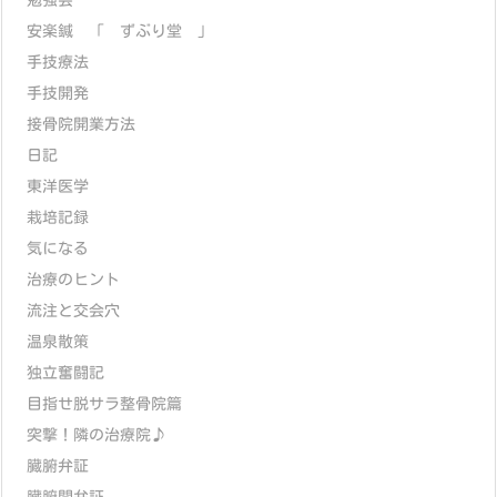
安楽鍼 「 ずぶり堂 」
手技療法
手技開発
接骨院開業方法
日記
東洋医学
栽培記録
気になる
治療のヒント
流注と交会穴
温泉散策
独立奮闘記
目指せ脱サラ整骨院篇
突撃！隣の治療院♪
臓腑弁証
臓腑間弁証