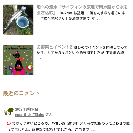
畑への潅水「サイフォンの原理で用水路から水を
引き込む」
2022/08 は猛暑! 肌を刺す様な暑さの中
「作物への水やり」が過酷すぎて な ...
お野菜とイベント2
はじめてイベントを開催してみて
から、わずか３ヶ月という急展開でしたが 下北沢の線
...
最近のコメント
2022年3月14日
masa @ UNITElabo
さん
わかりやすいところで、やさい畑 2016年 04月号の究極のうえ合わせで載
ってましたよ。詳細な文献などでしたら、ご自身で ...