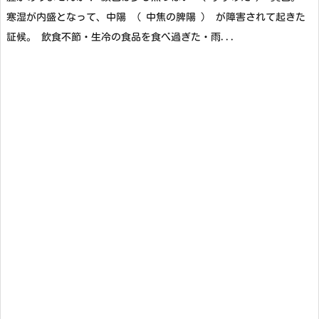
寒湿が内盛となって、中陽 ( 中焦の脾陽 ) が障害されて起きた
証候。 飲食不節・生冷の食品を食べ過ぎた・雨...