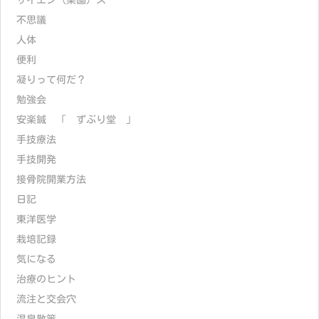
サイエン（菜園）ス
不思議
人体
便利
凝りって何だ？
勉強会
安楽鍼 「 ずぶり堂 」
手技療法
手技開発
接骨院開業方法
日記
東洋医学
栽培記録
気になる
治療のヒント
流注と交会穴