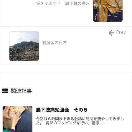
覚えてます？ 肩甲骨の動き
Prev
義援金の行方
関連記事
腰下肢痛勉強会 その５
今回は６時間まるまる触診に時間を費やしてみまし
た。 臀部のマッピングを行い、指標 ...