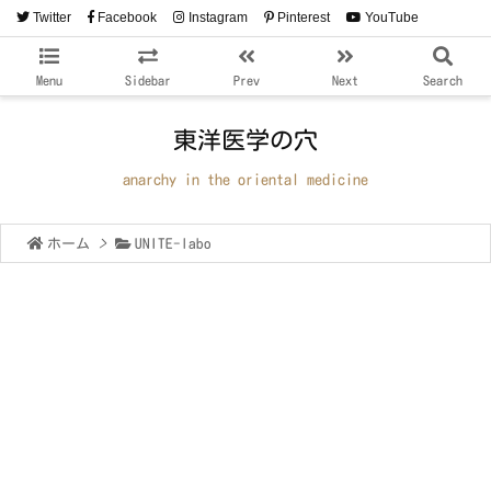
Twitter
Facebook
Instagram
Pinterest
YouTube
RSS
Feedly
Menu
Sidebar
Prev
Next
Search
東洋医学の穴
anarchy in the oriental medicine
ホーム
>
UNITE-labo