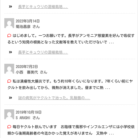
長芋とキュウリの混植栽培...
2022年3月14日
菊池昌彦 さん
はじめまして。一つお願いです。長芋がアンモニア態窒素を好んで吸収す
るという知見の根拠となった文献等を教えていただけないで ...
長芋とキュウリの混植栽培...
2020年7月2日
小西 喜美代 さん
私は潰瘍性大腸炎です。もう約10年くらいになります。7年くらい前にヤ
クルトを飲み出してから、微熱が消えました。昼までに熱 ...
謎の病気がヤクルトで治った。乳酸菌の...
2019年10月19日
S ARASHI さん
毎日ヤクルト飲んでいます お陰様で風邪やインフルエンザには小学校依
頼から後期高齢者の今迄かかった覚えがありません 又熱中 ...