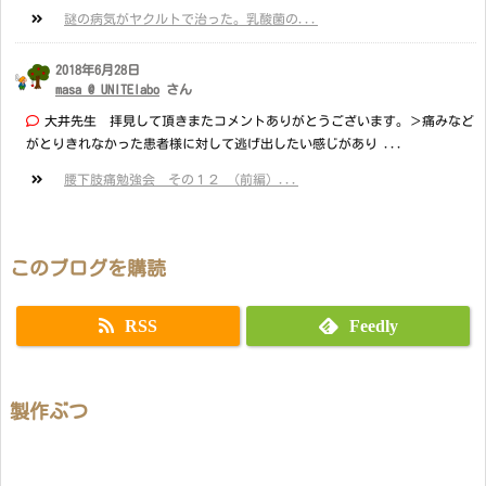
謎の病気がヤクルトで治った。乳酸菌の...
2018年6月28日
masa @ UNITElabo
さん
大井先生 拝見して頂きまたコメントありがとうございます。＞痛みなど
がとりきれなかった患者様に対して逃げ出したい感じがあり ...
腰下肢痛勉強会 その１２ （前編）...
このブログを購読
RSS
Feedly
製作ぶつ