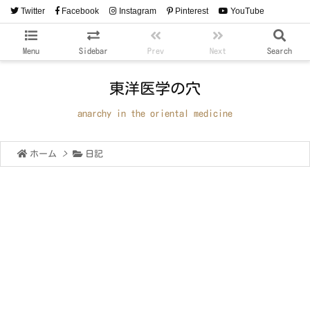
Twitter
Facebook
Instagram
Pinterest
YouTube
RSS
Feedly
Menu
Sidebar
Prev
Next
Search
東洋医学の穴
anarchy in the oriental medicine
ホーム
>
日記