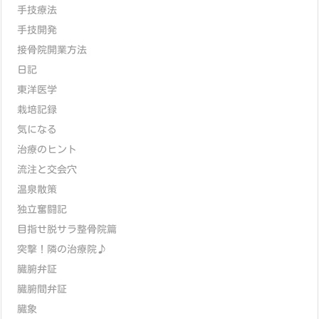
手技療法
手技開発
接骨院開業方法
日記
東洋医学
栽培記録
気になる
治療のヒント
流注と交会穴
温泉散策
独立奮闘記
目指せ脱サラ整骨院篇
突撃！隣の治療院♪
臓腑弁証
臓腑間弁証
臓象