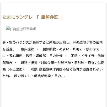
たまにツンデレ 「 臓腑弁証 」
肝腎陰虚
肝・腎のバランスが失調すると内熱が出現し、肝の疏泄や腎の蔵精
を減退。 臨床症状 ・ 腰膝酸軟・めまい・耳鳴り・顔のほて
り・五心煩熱・盗汗・咽喉部、目の乾燥 ・ 不眠・イライラ・胸脇
部痛み ・ 遺精・陽萎・月経少量～月経不順・無月経・あるいは崩
漏（不正出血） 考察 腰膝酸軟は腎陰不足で筋骨が滋養されない
ため。 顔のほてり・咽喉部乾燥・目の...