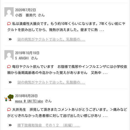
2020年7月2日
小西 喜美代 さん
私は潰瘍性大腸炎です。もう約10年くらいになります。7年くらい前にヤ
クルトを飲み出してから、微熱が消えました。昼までに熱 ...
謎の病気がヤクルトで治った。乳酸菌の...
2019年10月19日
S ARASHI さん
毎日ヤクルト飲んでいます お陰様で風邪やインフルエンザには小学校依
頼から後期高齢者の今迄かかった覚えがありません 又熱中 ...
謎の病気がヤクルトで治った。乳酸菌の...
2018年6月28日
masa @ UNITElabo
さん
大井先生 拝見して頂きまたコメントありがとうございます。＞痛みなど
がとりきれなかった患者様に対して逃げ出したい感じがあり ...
腰下肢痛勉強会 その１２ （前編）...