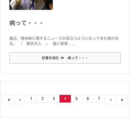
病って・・・
最近、精神薬に関するニュースが目立つようになってきた感があ
る。 「 鬱百万人 」 陰に新薬 ...
記事を読む
病って・・・
1
2
3
4
5
6
7
«
‹
›
»