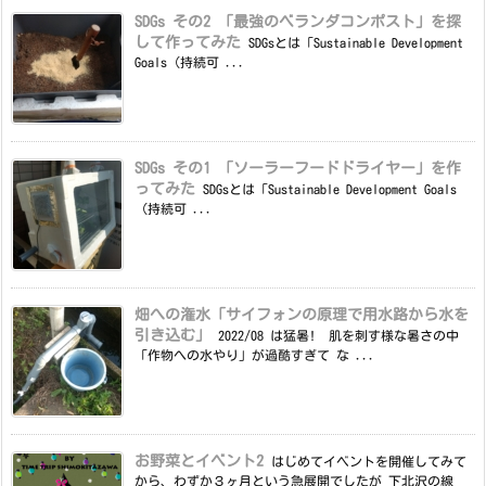
SDGs その2 「最強のベランダコンポスト」を探
して作ってみた
SDGsとは「Sustainable Development
Goals（持続可 ...
SDGs その1 「ソーラーフードドライヤー」を作
ってみた
SDGsとは「Sustainable Development Goals
（持続可 ...
畑への潅水「サイフォンの原理で用水路から水を
引き込む」
2022/08 は猛暑! 肌を刺す様な暑さの中
「作物への水やり」が過酷すぎて な ...
お野菜とイベント2
はじめてイベントを開催してみて
から、わずか３ヶ月という急展開でしたが 下北沢の線