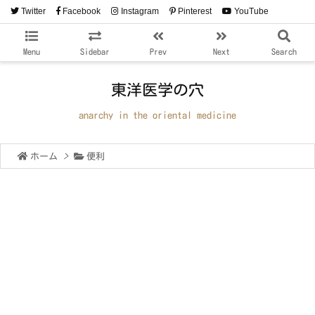
Twitter
Facebook
Instagram
Pinterest
YouTube
RSS
Feedly
Menu
Sidebar
Prev
Next
Search
東洋医学の穴
anarchy in the oriental medicine
ホーム
>
便利