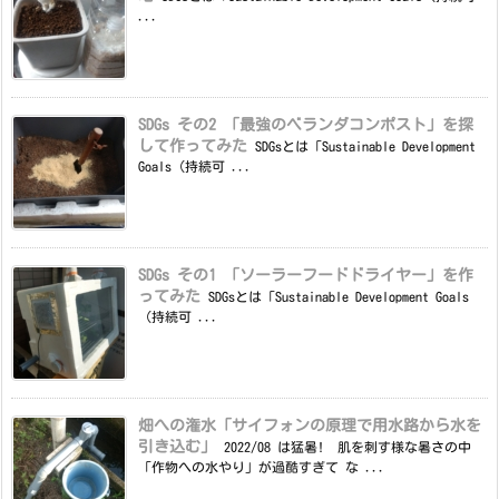
...
SDGs その2 「最強のベランダコンポスト」を探
して作ってみた
SDGsとは「Sustainable Development
Goals（持続可 ...
SDGs その1 「ソーラーフードドライヤー」を作
ってみた
SDGsとは「Sustainable Development Goals
（持続可 ...
畑への潅水「サイフォンの原理で用水路から水を
引き込む」
2022/08 は猛暑! 肌を刺す様な暑さの中
「作物への水やり」が過酷すぎて な ...