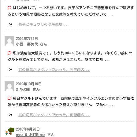
はじめまして。一つお願いです。長芋がアンモニア態窒素を好んで吸収す
るという知見の根拠となった文献等を教えていただけないで ...
長芋とキュウリの混植栽培...
2020年7月2日
小西 喜美代 さん
私は潰瘍性大腸炎です。もう約10年くらいになります。7年くらい前にヤ
クルトを飲み出してから、微熱が消えました。昼までに熱 ...
謎の病気がヤクルトで治った。乳酸菌の...
2019年10月19日
S ARASHI さん
毎日ヤクルト飲んでいます お陰様で風邪やインフルエンザには小学校依
頼から後期高齢者の今迄かかった覚えがありません 又熱中 ...
謎の病気がヤクルトで治った。乳酸菌の...
2018年6月28日
masa @ UNITElabo
さん