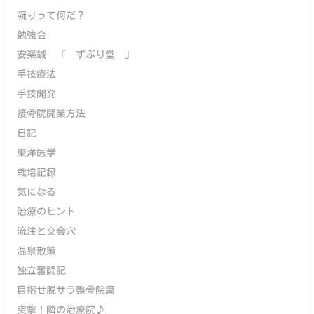
凝りって何だ？
勉強会
安楽鍼 「 ずぶり堂 」
手技療法
手技開発
接骨院開業方法
日記
東洋医学
栽培記録
気になる
治療のヒント
流注と交会穴
温泉散策
独立奮闘記
目指せ脱サラ整骨院篇
突撃！隣の治療院♪