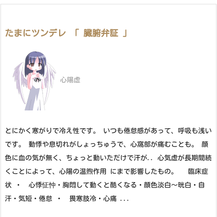
たまにツンデレ 「 臓腑弁証 」
心陽虚
とにかく寒がりで冷え性です。 いつも倦怠感があって、呼吸も浅い
です。 動悸や息切れがしょっちゅうで、心窩部が痛むことも。 顔
色に血の気が無く、ちょっと動いただけで汗が.. 心気虚が長期間続
くことによって、心陽の温煦作用 にまで影響したもの。 臨床症
状 ・ 心悸怔忡・胸悶して動くと酷くなる・顔色淡白～晄白・自
汗・気短・倦怠 ・ 畏寒肢冷・心痛 ...