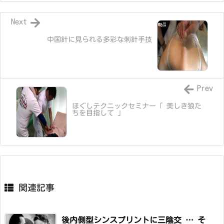
Next
中国針に見られる多彩な刺針手技
Prev
ほぐしテクニックセミナー「 美しき狼た
ちを目指して 」
関連記事
後内側型シンスプリントに三陰交 … そ