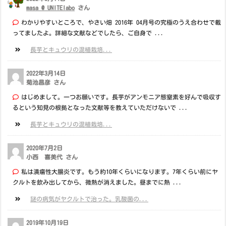
masa @ UNITElabo
さん
わかりやすいところで、やさい畑 2016年 04月号の究極のうえ合わせで載
ってましたよ。詳細な文献などでしたら、ご自身で ...
長芋とキュウリの混植栽培...
2022年3月14日
菊池昌彦 さん
はじめまして。一つお願いです。長芋がアンモニア態窒素を好んで吸収す
るという知見の根拠となった文献等を教えていただけないで ...
長芋とキュウリの混植栽培...
2020年7月2日
小西 喜美代 さん
私は潰瘍性大腸炎です。もう約10年くらいになります。7年くらい前にヤ
クルトを飲み出してから、微熱が消えました。昼までに熱 ...
謎の病気がヤクルトで治った。乳酸菌の...
2019年10月19日