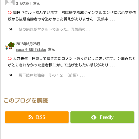
S ARASHI さん
毎日ヤクルト飲んでいます お陰様で風邪やインフルエンザには小学校依
頼から後期高齢者の今迄かかった覚えがありません 又熱中 ...
謎の病気がヤクルトで治った。乳酸菌の...
2018年6月28日
masa @ UNITElabo
さん
大井先生 拝見して頂きまたコメントありがとうございます。＞痛みなど
がとりきれなかった患者様に対して逃げ出したい感じがあり ...
腰下肢痛勉強会 その１２ （前編）...
このブログを購読
RSS
Feedly