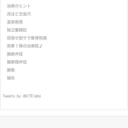
治療のヒント
流注と交会穴
温泉散策
独立奮闘記
目指せ脱サラ整骨院篇
突撃！隣の治療院♪
臓腑弁証
臓腑間弁証
臓象
鍼灸
Tweets by UNITElabo