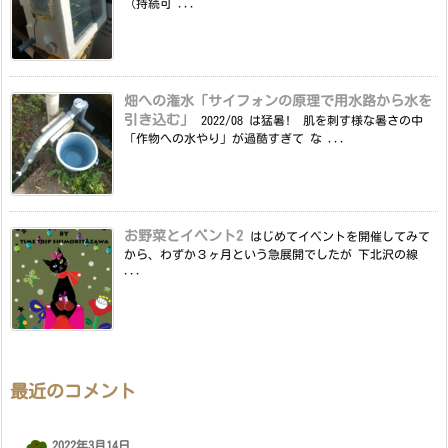
（持続可 ...
畑への潅水「サイフォンの原理で用水路から水を
引き込む」
2022/08 は猛暑! 肌を刺す様な暑さの中
「作物への水やり」が過酷すぎて な ...
お野菜とイベント2
はじめてイベントを開催してみて
から、わずか３ヶ月という急展開でしたが 下北沢の線
...
最近のコメント
2022年3月14日