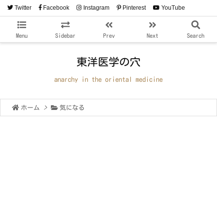
Twitter
Facebook
Instagram
Pinterest
YouTube
RSS
Feedly
Menu
Sidebar
Prev
Next
Search
東洋医学の穴
anarchy in the oriental medicine
ホーム
>
気になる