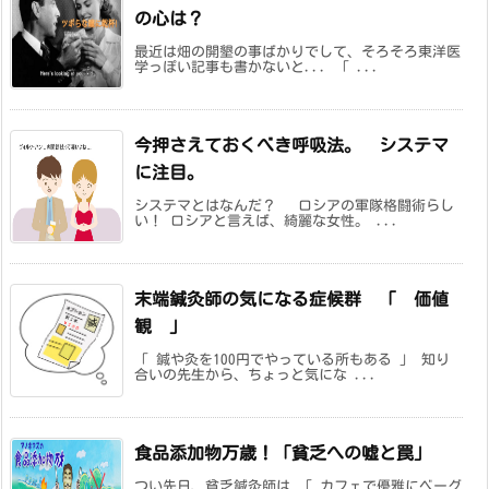
の心は？
最近は畑の開墾の事ばかりでして、そろそろ東洋医
学っぽい記事も書かないと... 「 ...
今押さえておくべき呼吸法。 システマ
に注目。
システマとはなんだ？ ロシアの軍隊格闘術らし
い！ ロシアと言えば、綺麗な女性。 ...
末端鍼灸師の気になる症候群 「 価値
観 」
「 鍼や灸を100円でやっている所もある 」 知り
合いの先生から、ちょっと気にな ...
食品添加物万歳！「貧乏への嘘と罠」
つい先日、貧乏鍼灸師は 「 カフェで優雅にベーグ