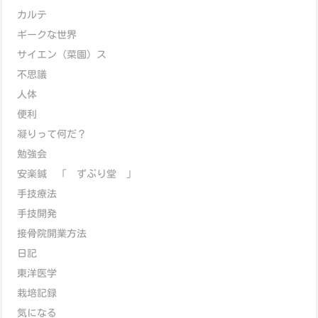
カルテ
ギークな世界
サイエン（菜園）ス
不思議
人体
便利
凝りって何だ？
勉強会
安楽鍼 「 ずぶり堂 」
手技療法
手技開発
接骨院開業方法
日記
東洋医学
栽培記録
気になる