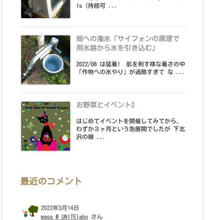
ls（持続可 ...
畑への潅水「サイフォンの原理で
用水路から水を引き込む」
2022/08 は猛暑! 肌を刺す様な暑さの中
「作物への水やり」が過酷すぎて な ...
お野菜とイベント2
はじめてイベントを開催してみてから、
わずか３ヶ月という急展開でしたが 下北
沢の線 ...
最近のコメント
2022年3月14日
masa @ UNITElabo
さん