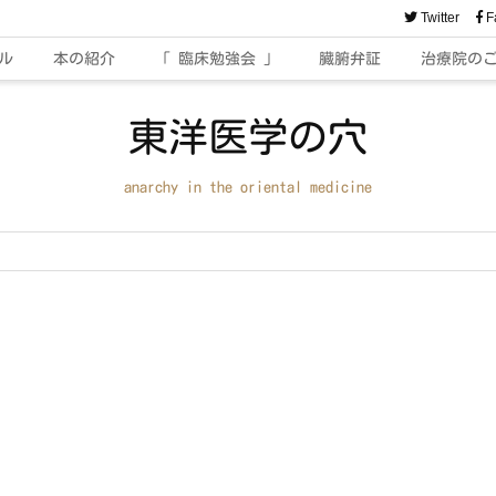
Twitter
F
ル
本の紹介
「 臨床勉強会 」
臓腑弁証
治療院の
東洋医学の穴
anarchy in the oriental medicine