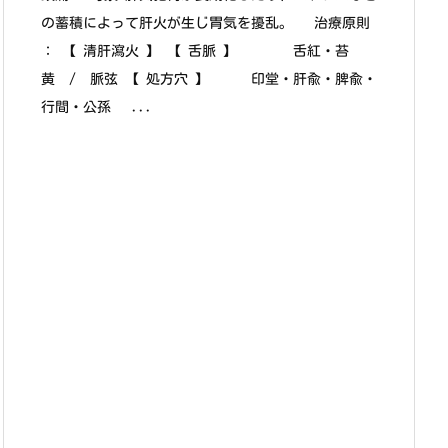
の蓄積によって肝火が生じ胃気を擾乱。 治療原則
： 【 清肝瀉火 】 【 舌脈 】 舌紅・苔
黄 / 脈弦 【 処方穴 】 印堂・肝兪・脾兪・
行間・公孫 ...