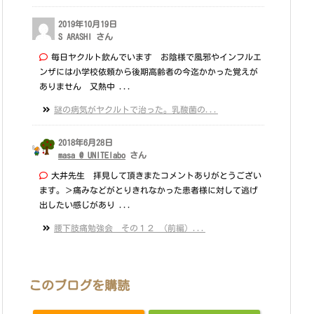
2019年10月19日
S ARASHI さん
毎日ヤクルト飲んでいます お陰様で風邪やインフルエ
ンザには小学校依頼から後期高齢者の今迄かかった覚えが
ありません 又熱中 ...
謎の病気がヤクルトで治った。乳酸菌の...
2018年6月28日
masa @ UNITElabo
さん
大井先生 拝見して頂きまたコメントありがとうござい
ます。＞痛みなどがとりきれなかった患者様に対して逃げ
出したい感じがあり ...
腰下肢痛勉強会 その１２ （前編）...
このブログを購読