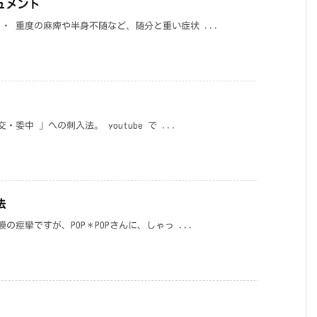
キュメント
・ 重度の麻痺や半身不随など、随分と重い症状 ...
中 」への刺入法。 youtube で ...
法
痙攣ですが、POP＊POPさんに、しゃっ ...