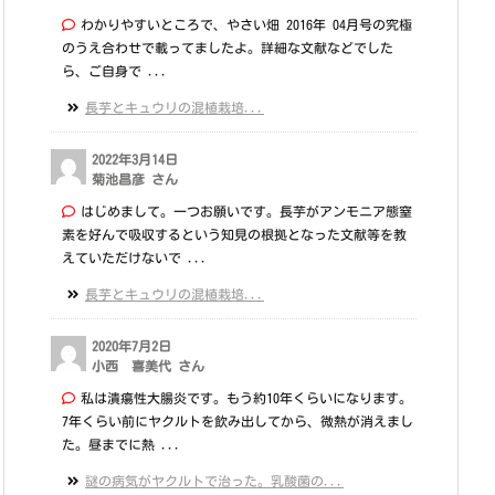
わかりやすいところで、やさい畑 2016年 04月号の究極
のうえ合わせで載ってましたよ。詳細な文献などでした
ら、ご自身で ...
長芋とキュウリの混植栽培...
2022年3月14日
菊池昌彦 さん
はじめまして。一つお願いです。長芋がアンモニア態窒
素を好んで吸収するという知見の根拠となった文献等を教
えていただけないで ...
長芋とキュウリの混植栽培...
2020年7月2日
小西 喜美代 さん
私は潰瘍性大腸炎です。もう約10年くらいになります。
7年くらい前にヤクルトを飲み出してから、微熱が消えまし
た。昼までに熱 ...
謎の病気がヤクルトで治った。乳酸菌の...