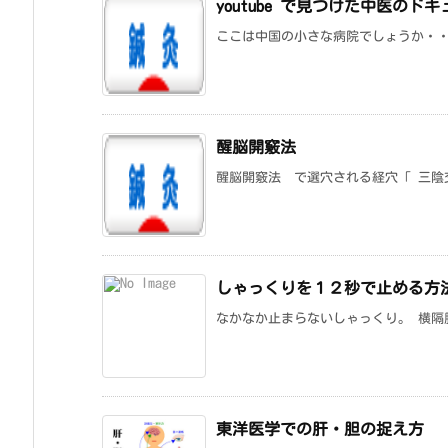
youtube で見つけた中医のド
ここは中国の小さな病院でしょうか・・
醒脳開竅法
醒脳開竅法 で選穴される経穴「 三陰交・委
しゃっくりを１２秒で止める方
なかなか止まらないしゃっくり。 横隔膜の
東洋医学での肝・胆の捉え方