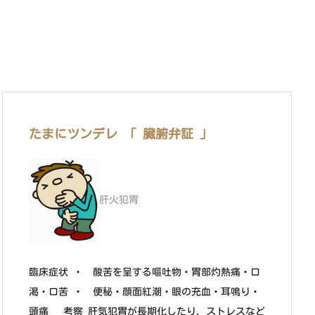
たまにツンデレ 「 臓腑弁証 」
肝火犯胃
臨床症状 ・ 酸苦を呈する嘔吐物・胃部灼熱痛・口
渇・口苦 ・ 便秘・顔面紅潮・眼の充血・耳鳴り・
頭痛 考察 肝気犯胃が長期化したり、ストレスなど