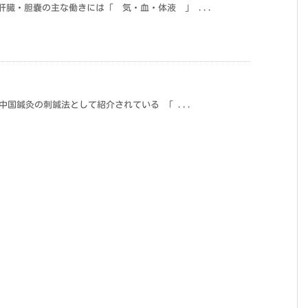
肝臓・胆嚢の主な働きには「 気・血・体液 」 ...
 中国鍼灸の刺鍼法として紹介されている 「 ...