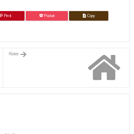
Pin it
Pocket
Copy
Home