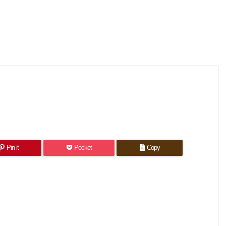
Pin it
Pocket
Copy