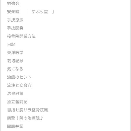
勉強会
安楽鍼 「 ずぶり堂 」
手技療法
手技開発
接骨院開業方法
日記
東洋医学
栽培記録
気になる
治療のヒント
流注と交会穴
温泉散策
独立奮闘記
目指せ脱サラ整骨院篇
突撃！隣の治療院♪
臓腑弁証