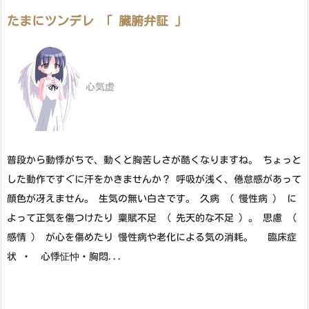
たまにツンデレ 「 臓腑弁証 」
心気虚
普段から動悸がちで、動くと胸苦しさが酷くなりますね。 ちょっと
した動作ですぐに汗をかきませんか？ 呼吸が浅く、倦怠感があって
顔色が冴えません。 生気の無い白さです。 久病 （ 慢性病 ） に
よって正気を傷つけたり 稟賦不足 （ 先天的な不足 ）。 思慮 （
感情 ） が心を傷めたり 慢性病や老化による気の消耗。 臨床症
状 ・ 心悸怔忡・胸悶...