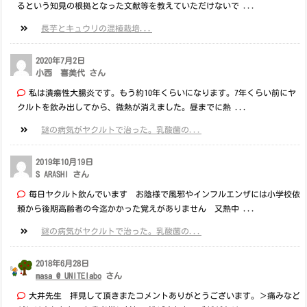
るという知見の根拠となった文献等を教えていただけないで ...
長芋とキュウリの混植栽培...
2020年7月2日
小西 喜美代 さん
私は潰瘍性大腸炎です。もう約10年くらいになります。7年くらい前にヤ
クルトを飲み出してから、微熱が消えました。昼までに熱 ...
謎の病気がヤクルトで治った。乳酸菌の...
2019年10月19日
S ARASHI さん
毎日ヤクルト飲んでいます お陰様で風邪やインフルエンザには小学校依
頼から後期高齢者の今迄かかった覚えがありません 又熱中 ...
謎の病気がヤクルトで治った。乳酸菌の...
2018年6月28日
masa @ UNITElabo
さん
大井先生 拝見して頂きまたコメントありがとうございます。＞痛みなど