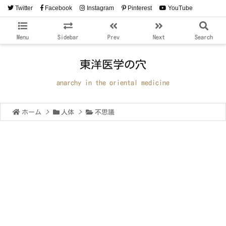
Twitter
Facebook
Instagram
Pinterest
YouTube
RSS
Feedly
Menu
Sidebar
Prev
Next
Search
東洋医学の穴
anarchy in the oriental medicine
ホーム
>
人体
>
不思議