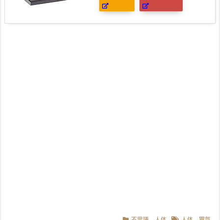
不思議
,
人体
人体
,
胃気