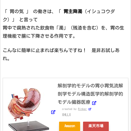
「 胃の気 」 の働きは、「
胃主降濁
（イシュコウダ
ク）」 と言って
胃中で腐熟された飲食物「濁」（残渣を含む）を、胃の生
理機能で腸に下降させる作用です。
こんなに簡単に止まれば楽ちんですね！ 是非お試しあ
れ。
解剖学的モデルの胃小胃気流解
剖学モデル構造医学的解剖学的
モデル臓器医療
created by
Rinker
XHLLX
Amazon
楽天市場