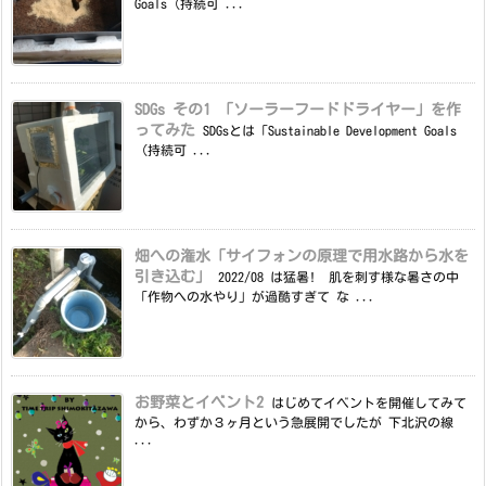
Goals（持続可 ...
SDGs その1 「ソーラーフードドライヤー」を作
ってみた
SDGsとは「Sustainable Development Goals
（持続可 ...
畑への潅水「サイフォンの原理で用水路から水を
引き込む」
2022/08 は猛暑! 肌を刺す様な暑さの中
「作物への水やり」が過酷すぎて な ...
お野菜とイベント2
はじめてイベントを開催してみて
から、わずか３ヶ月という急展開でしたが 下北沢の線
...