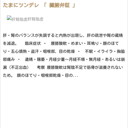
たまにツンデレ 「 臓腑弁証 」
肝腎陰虚
肝・腎のバランスが失調すると内熱が出現し、肝の疏泄や腎の蔵精
を減退。 臨床症状 ・ 腰膝酸軟・めまい・耳鳴り・顔のほて
り・五心煩熱・盗汗・咽喉部、目の乾燥 ・ 不眠・イライラ・胸脇
部痛み ・ 遺精・陽萎・月経少量～月経不順・無月経・あるいは崩
漏（不正出血） 考察 腰膝酸軟は腎陰不足で筋骨が滋養されない
ため。 顔のほてり・咽喉部乾燥・目の...