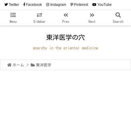
Twitter
Facebook
Instagram
Pinterest
YouTube
RSS
Feedly
Menu
Sidebar
Prev
Next
Search
東洋医学の穴
anarchy in the oriental medicine
ホーム
>
東洋医学