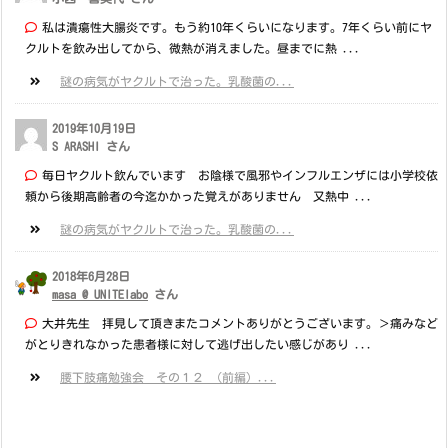
私は潰瘍性大腸炎です。もう約10年くらいになります。7年くらい前にヤ
クルトを飲み出してから、微熱が消えました。昼までに熱 ...
謎の病気がヤクルトで治った。乳酸菌の...
2019年10月19日
S ARASHI さん
毎日ヤクルト飲んでいます お陰様で風邪やインフルエンザには小学校依
頼から後期高齢者の今迄かかった覚えがありません 又熱中 ...
謎の病気がヤクルトで治った。乳酸菌の...
2018年6月28日
masa @ UNITElabo
さん
大井先生 拝見して頂きまたコメントありがとうございます。＞痛みなど
がとりきれなかった患者様に対して逃げ出したい感じがあり ...
腰下肢痛勉強会 その１２ （前編）...