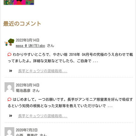
最近のコメント
2022年3月14日
masa @ UNITElabo
さん
わかりやすいところで、やさい畑 2016年 04月号の究極のうえ合わせで載
ってましたよ。詳細な文献などでしたら、ご自身で ...
長芋とキュウリの混植栽培...
2022年3月14日
菊池昌彦 さん
はじめまして。一つお願いです。長芋がアンモニア態窒素を好んで吸収す
るという知見の根拠となった文献等を教えていただけないで ...
長芋とキュウリの混植栽培...
2020年7月2日
小西 喜美代 さん