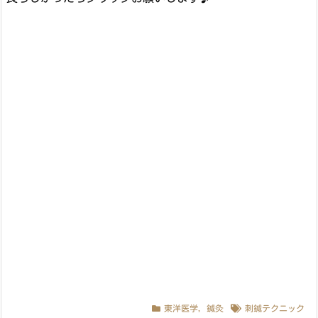
東洋医学
,
鍼灸
刺鍼テクニック