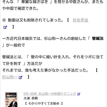
そんな 「 華麗な鍼さばき 」を見せる中医さんが、またも
や中国で確認できた。
※ 動画は又も削除されてしまった。【
針灸手法
】
一方近代日本鍼灸では、杉山和一さんの創始した「
管鍼法
」が一般的で
管鍼法とは、「 管の中に細い針を入れ、それをツボに当て
て針を刺す 」方法だが
それまでは、誰も考えた事がなかった手法だった。 【
杉山和一
】
DVD BOOK 杉山和一の刺鍼テクニック
大浦 慈観
【 わかりやすくてお勧め 】