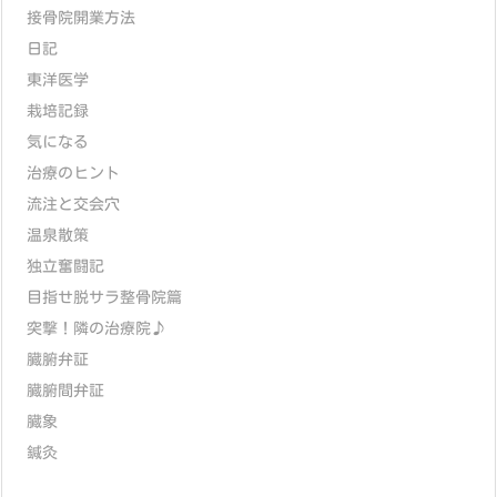
接骨院開業方法
日記
東洋医学
栽培記録
気になる
治療のヒント
流注と交会穴
温泉散策
独立奮闘記
目指せ脱サラ整骨院篇
突撃！隣の治療院♪
臓腑弁証
臓腑間弁証
臓象
鍼灸