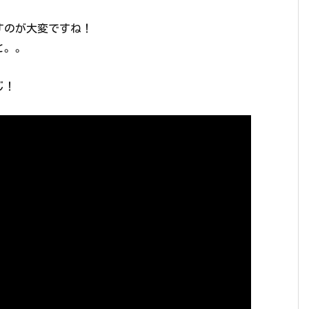
すのが大変ですね！
と。。
じ！