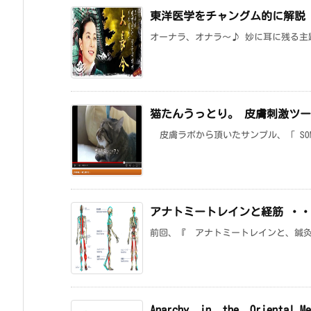
東洋医学をチャングム的に解説
オーナラ、オナラ～♪ 妙に耳に残る主
猫たんうっとり。 皮膚刺激ツ
皮膚ラボから頂いたサンプル、「 SOMA 
アナトミートレインと経筋 ・・
前回、『 アナトミートレインと、鍼灸
Anarchy in the Oriental M