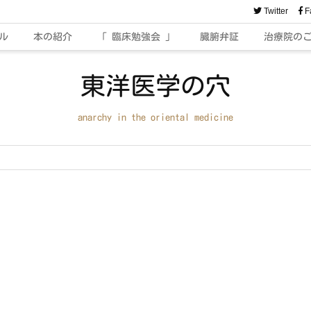
Twitter
F
ル
本の紹介
「 臨床勉強会 」
臓腑弁証
治療院の
東洋医学の穴
anarchy in the oriental medicine