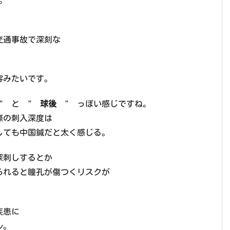
交通事故で深刻な
容みたいです。
" と "
球後
" っぽい感じですね。
際の刺入深度は
しても中国鍼だと太く感じる。
深刺しするとか
られると瞳孔が傷つくリスクが
疾患に
ル。