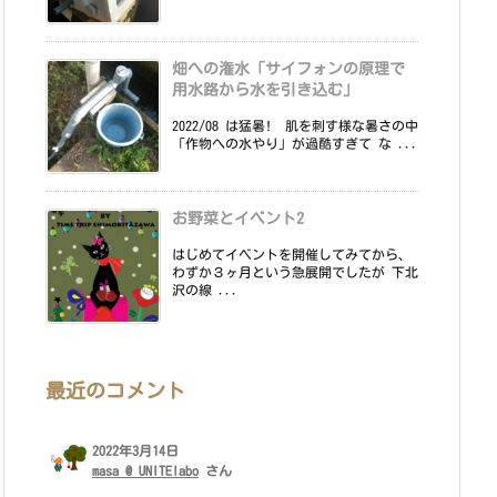
畑への潅水「サイフォンの原理で
用水路から水を引き込む」
2022/08 は猛暑! 肌を刺す様な暑さの中
「作物への水やり」が過酷すぎて な ...
お野菜とイベント2
はじめてイベントを開催してみてから、
わずか３ヶ月という急展開でしたが 下北
沢の線 ...
最近のコメント
2022年3月14日
masa @ UNITElabo
さん