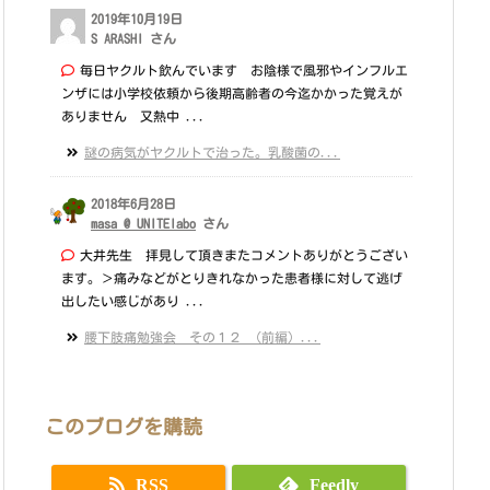
2019年10月19日
S ARASHI さん
毎日ヤクルト飲んでいます お陰様で風邪やインフルエ
ンザには小学校依頼から後期高齢者の今迄かかった覚えが
ありません 又熱中 ...
謎の病気がヤクルトで治った。乳酸菌の...
2018年6月28日
masa @ UNITElabo
さん
大井先生 拝見して頂きまたコメントありがとうござい
ます。＞痛みなどがとりきれなかった患者様に対して逃げ
出したい感じがあり ...
腰下肢痛勉強会 その１２ （前編）...
このブログを購読
RSS
Feedly