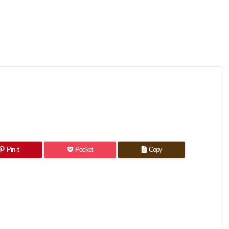
Pin it
Pocket
Copy
。