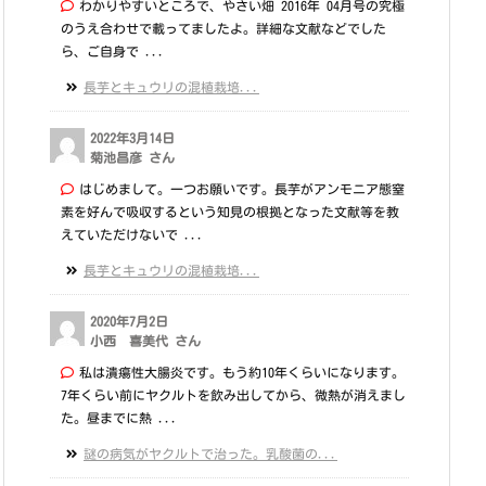
わかりやすいところで、やさい畑 2016年 04月号の究極
のうえ合わせで載ってましたよ。詳細な文献などでした
ら、ご自身で ...
長芋とキュウリの混植栽培...
2022年3月14日
菊池昌彦 さん
はじめまして。一つお願いです。長芋がアンモニア態窒
素を好んで吸収するという知見の根拠となった文献等を教
えていただけないで ...
長芋とキュウリの混植栽培...
2020年7月2日
小西 喜美代 さん
私は潰瘍性大腸炎です。もう約10年くらいになります。
7年くらい前にヤクルトを飲み出してから、微熱が消えまし
た。昼までに熱 ...
謎の病気がヤクルトで治った。乳酸菌の...