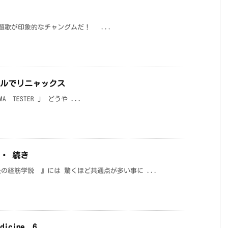
題歌が印象的なチャングムだ！ ...
ールでリニャックス
TESTER 」 どうや ...
・ 続き
の経筋学説 』には 驚くほど共通点が多い事に ...
edicine 6