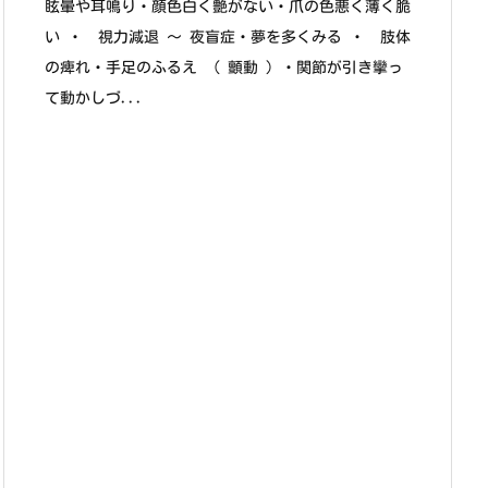
眩暈や耳鳴り・顔色白く艶がない・爪の色悪く薄く脆
い ・ 視力減退 ～ 夜盲症・夢を多くみる ・ 肢体
の痺れ・手足のふるえ （ 顫動 ）・関節が引き攣っ
て動かしづ...