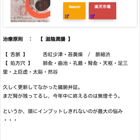
Amazon
楽天市場
治療原則 ： 【 滋陰潤腸 】
【 舌脈 】 舌紅少津・苔黄燥 / 脈細渋
【 処方穴 】 肺兪・曲池・孔最・腎兪・天枢・足三
里・上巨虚・太谿・然谷
久しく更新してなかった臓腑弁証。
まだ腎が残ってるし、今年中に終えるのは無理そう。
というか、頭にインプットしきれないのが最大の悩み
・・・