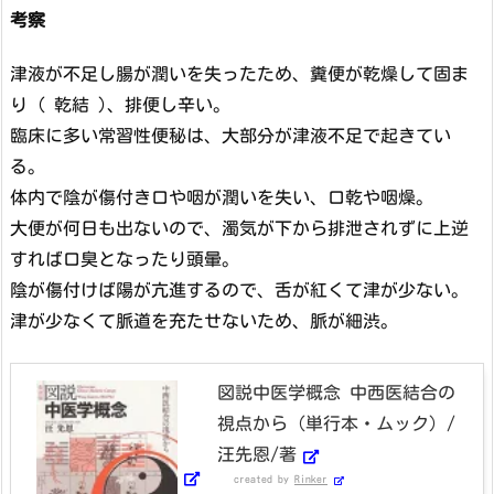
考察
津液が不足し腸が潤いを失ったため、糞便が乾燥して固ま
り ( 乾結 )、排便し辛い。
臨床に多い常習性便秘は、大部分が津液不足で起きてい
る。
体内で陰が傷付き口や咽が潤いを失い、口乾や咽燥。
大便が何日も出ないので、濁気が下から排泄されずに上逆
すれば口臭となったり頭暈。
陰が傷付けば陽が亢進するので、舌が紅くて津が少ない。
津が少なくて脈道を充たせないため、脈が細渋。
図説中医学概念 中西医結合の
視点から (単行本・ムック) /
汪先恩/著
created by
Rinker