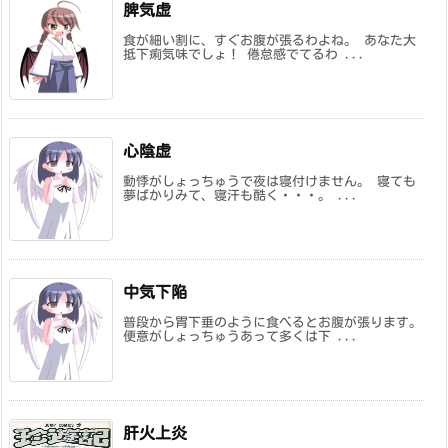
脾気虚
食が細い割に、すぐお腹が張るわよね。 あなた大
抵下痢気味でしょ！ 倦怠感でてるわ ...
心陰虚
動悸がしょっちゅうで夜は寝付けません。 寝ても
夢ばかりみて、寝汗も酷く・・・。 ...
中気下陥
普段から胃下垂のように食べるとお腹が張ります。
便意がしょっちゅうあって多くは下 ...
肝火上炎