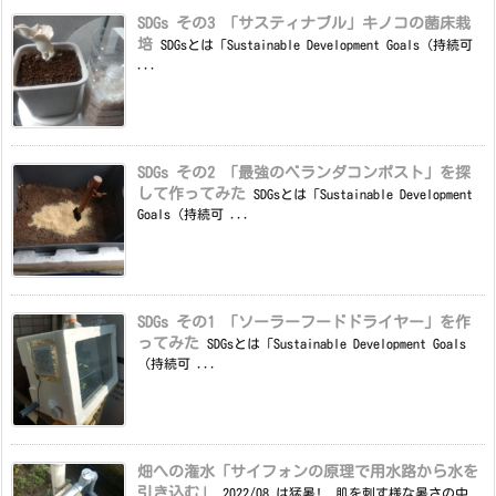
SDGs その3 「サスティナブル」キノコの菌床栽
培
SDGsとは「Sustainable Development Goals（持続可
...
SDGs その2 「最強のベランダコンポスト」を探
して作ってみた
SDGsとは「Sustainable Development
Goals（持続可 ...
SDGs その1 「ソーラーフードドライヤー」を作
ってみた
SDGsとは「Sustainable Development Goals
（持続可 ...
畑への潅水「サイフォンの原理で用水路から水を
引き込む」
2022/08 は猛暑! 肌を刺す様な暑さの中