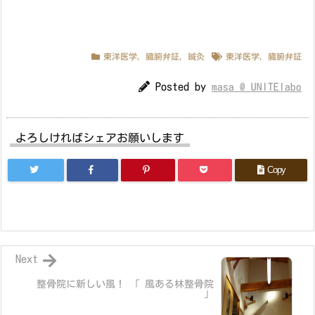
東洋医学
,
臓腑弁証
,
鍼灸
東洋医学
,
臓腑弁証
Posted by
masa @ UNITElabo
よろしければシェアお願いします
Copy
Next
整骨院に新しい風！ 「 風ある林整骨院
」