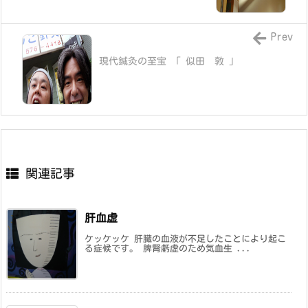
Prev
現代鍼灸の至宝 「 似田 敦 」
関連記事
肝血虚
ケッケッケ 肝臓の血液が不足したことにより起こ
る症候です。 脾腎虧虚のため気血生 ...