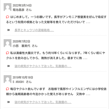
2022年3月14日
菊池昌彦 さん
はじめまして。一つお願いです。長芋がアンモニア態窒素を好んで吸収す
るという知見の根拠となった文献等を教えていただけないで ...
長芋とキュウリの混植栽培...
2020年7月2日
小西 喜美代 さん
私は潰瘍性大腸炎です。もう約10年くらいになります。7年くらい前にヤ
クルトを飲み出してから、微熱が消えました。昼までに熱 ...
謎の病気がヤクルトで治った。乳酸菌の...
2019年10月19日
S ARASHI さん
毎日ヤクルト飲んでいます お陰様で風邪やインフルエンザには小学校依
頼から後期高齢者の今迄かかった覚えがありません 又熱中 ...
謎の病気がヤクルトで治った。乳酸菌の...