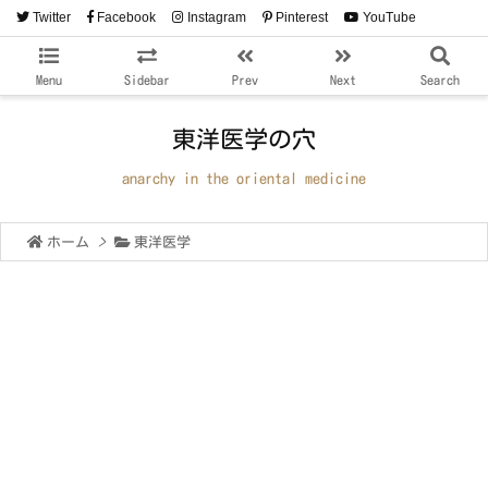
Twitter
Facebook
Instagram
Pinterest
YouTube
RSS
Feedly
Menu
Sidebar
Prev
Next
Search
東洋医学の穴
anarchy in the oriental medicine
ホーム
>
東洋医学