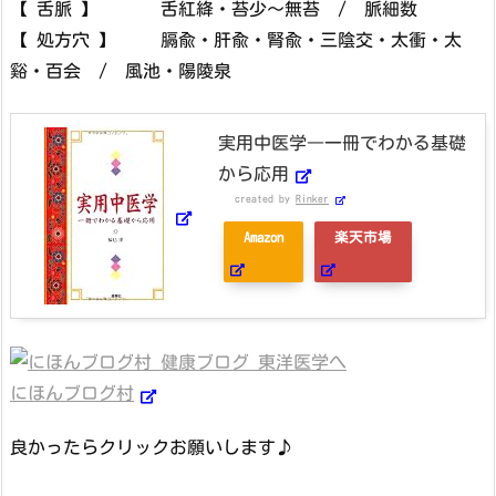
【 舌脈 】 舌紅絳・苔少～無苔 / 脈細数
【 処方穴 】 膈兪・肝兪・腎兪・三陰交・太衝・太
谿・百会 / 風池・陽陵泉
実用中医学―一冊でわかる基礎
から応用
created by
Rinker
Amazon
楽天市場
にほんブログ村
良かったらクリックお願いします♪