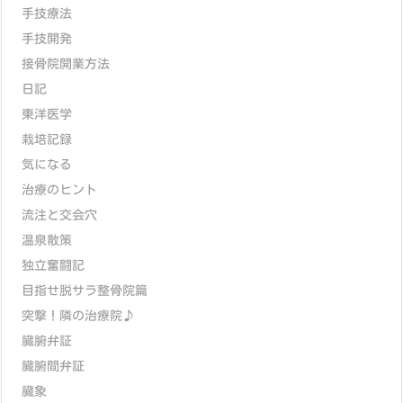
手技療法
手技開発
接骨院開業方法
日記
東洋医学
栽培記録
気になる
治療のヒント
流注と交会穴
温泉散策
独立奮闘記
目指せ脱サラ整骨院篇
突撃！隣の治療院♪
臓腑弁証
臓腑間弁証
臓象