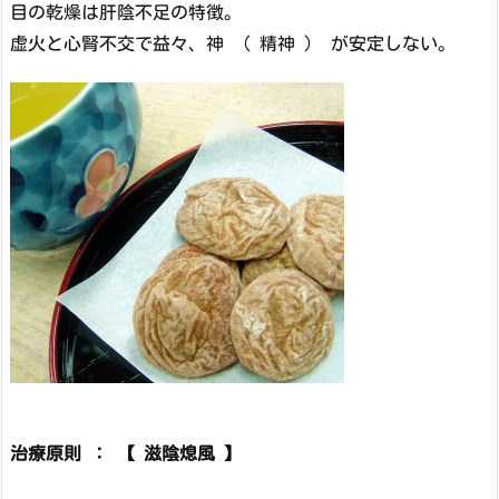
目の乾燥は肝陰不足の特徴。
虚火と心腎不交で益々、神 （ 精神 ） が安定しない。
治療原則 ： 【 滋陰熄風 】