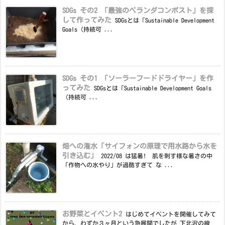
SDGs その2 「最強のベランダコンポスト」を探
して作ってみた
SDGsとは「Sustainable Development
Goals（持続可 ...
SDGs その1 「ソーラーフードドライヤー」を作
ってみた
SDGsとは「Sustainable Development Goals
（持続可 ...
畑への潅水「サイフォンの原理で用水路から水を
引き込む」
2022/08 は猛暑! 肌を刺す様な暑さの中
「作物への水やり」が過酷すぎて な ...
お野菜とイベント2
はじめてイベントを開催してみて
から、わずか３ヶ月という急展開でしたが 下北沢の線