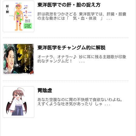
東洋医学での肝・胆の捉え方
肝は疏泄をつかさどる 東洋医学では、肝臓・胆嚢
の主な働きには「 気・血・体液 」 ...
東洋医学をチャングム的に解説
オーナラ、オナラ～♪ 妙に耳に残る主題歌が印象
的なチャングムだ！ ...
胃陰虚
あなた空腹なのに胃の不快感で食欲ないわよね。
えずくような吐き気があったり しゃ ...