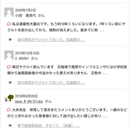
2020年7月2日
小西 喜美代 さん
私は潰瘍性大腸炎です。もう約10年くらいになります。7年くらい前にヤ
クルトを飲み出してから、微熱が消えました。昼までに熱 ...
謎の病気がヤクルトで治った。乳酸菌の...
2019年10月19日
S ARASHI さん
毎日ヤクルト飲んでいます お陰様で風邪やインフルエンザには小学校依
頼から後期高齢者の今迄かかった覚えがありません 又熱中 ...
謎の病気がヤクルトで治った。乳酸菌の...
2018年6月28日
masa @ UNITElabo
さん
大井先生 拝見して頂きまたコメントありがとうございます。＞痛みなど
がとりきれなかった患者様に対して逃げ出したい感じがあり ...
腰下肢痛勉強会 その１２ （前編）...