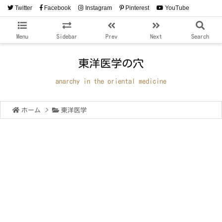
Twitter
Facebook
Instagram
Pinterest
YouTube
RSS
Feedly
Menu
Sidebar
Prev
Next
Search
東洋医学の穴
anarchy in the oriental medicine
ホーム
>
東洋医学