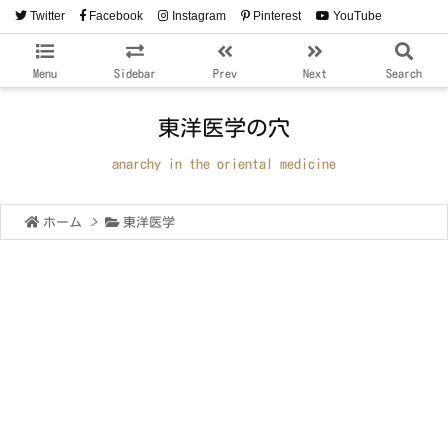
Twitter
Facebook
Instagram
Pinterest
YouTube
RSS
Feedly
Menu
Sidebar
Prev
Next
Search
東洋医学の穴
anarchy in the oriental medicine
ホーム
>
東洋医学