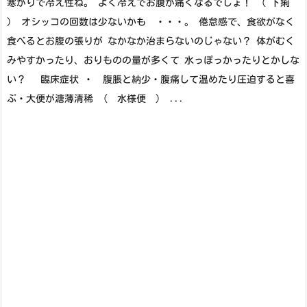
寒がりで冷え性ね。 よく冷えでお腹が痛くなるでしょ！ （ 下痢
） オシッコの回数は少ないかも ・・・。 倦怠感で、食欲がなく
食べるとお腹の張りが なかなか治まらないのじゃない？ 体がむく
みやすかったり、おりものの量が多くて 水っぽっかったりとかしな
い？ 臨床症状 ・ 腹脹と納少・腹痛して温めたり圧迫すると喜
ぶ・大便が溏薄清稀 （ 水様便 ） ...