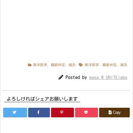
東洋医学
,
臓腑弁証
,
鍼灸
東洋医学
,
臓腑弁証
,
鍼灸
Posted by
masa @ UNITElabo
よろしければシェアお願いします
Copy