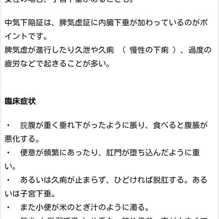
中気下陥証は、脾気虚証に内臓下垂が加わっているのがポ
イントです。
脾気虚が進行したり久泄や久痢 （ 慢性の下痢 ）、過度の
疲労などで起きることが多い。
臨床症状
・ 脘腹が重く垂れ下がったように脹り、食べると腹脹が
悪化する。
・ 便意が頻繁にあったり、肛門が堕ち込んだように重
い。
・ あるいは久痢が止まらず、ひどければ脱肛する。ある
いは子宮下垂。
・ また小便が米のとぎ汁のように濁る。