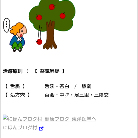
治療原則 ： 【 益気昇堤 】
【 舌脈 】 舌淡・苔白 / 脈弱
【 処方穴 】 百会・中脘・足三里・三陰交
にほんブログ村