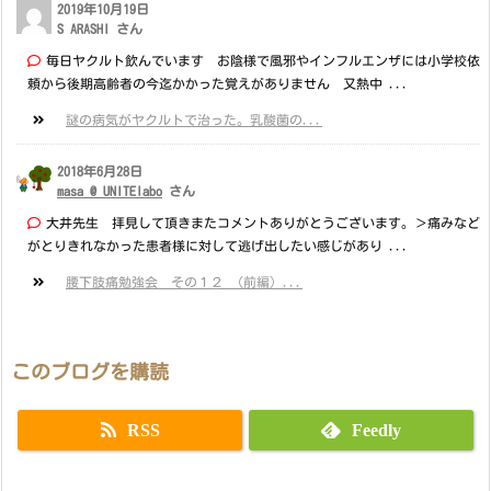
2019年10月19日
S ARASHI さん
毎日ヤクルト飲んでいます お陰様で風邪やインフルエンザには小学校依
頼から後期高齢者の今迄かかった覚えがありません 又熱中 ...
謎の病気がヤクルトで治った。乳酸菌の...
2018年6月28日
masa @ UNITElabo
さん
大井先生 拝見して頂きまたコメントありがとうございます。＞痛みなど
がとりきれなかった患者様に対して逃げ出したい感じがあり ...
腰下肢痛勉強会 その１２ （前編）...
このブログを購読
RSS
Feedly