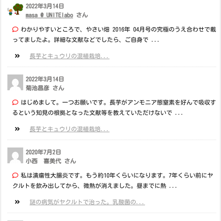
2022年3月14日
masa @ UNITElabo
さん
わかりやすいところで、やさい畑 2016年 04月号の究極のうえ合わせで載
ってましたよ。詳細な文献などでしたら、ご自身で ...
長芋とキュウリの混植栽培...
2022年3月14日
菊池昌彦 さん
はじめまして。一つお願いです。長芋がアンモニア態窒素を好んで吸収す
るという知見の根拠となった文献等を教えていただけないで ...
長芋とキュウリの混植栽培...
2020年7月2日
小西 喜美代 さん
私は潰瘍性大腸炎です。もう約10年くらいになります。7年くらい前にヤ
クルトを飲み出してから、微熱が消えました。昼までに熱 ...
謎の病気がヤクルトで治った。乳酸菌の...