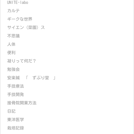
UNITE-labo
カルテ
ギークな世界
サイエン（菜園）ス
不思議
人体
便利
凝りって何だ？
勉強会
安楽鍼 「 ずぶり堂 」
手技療法
手技開発
接骨院開業方法
日記
東洋医学
栽培記録