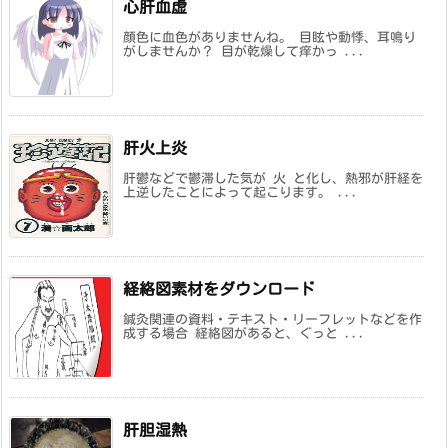
心肝血虚
顔色に血色がありませんね。 目眩や動悸、耳鳴り
がしませんか？ 目が乾燥して痒かっ ...
肝火上炎
肝鬱などで鬱滞した気が 火 と化し、熱邪が肝経を
上逆したことによって起こります。 ...
経絡図素材をダウンロード
鍼灸関連の資料・テキスト・リーフレットなどを作
成する場合 経絡図があると、ぐっと ...
肝胆湿熱