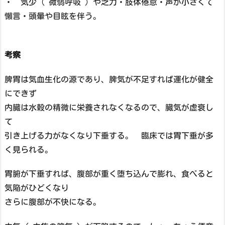
・ 気少 ( 微弱呼吸 ) や乏力・肢体倦怠・声が小さくて
懶言・頭暈や目眩を伴う。
考察
脾胃は気血生化の源であり、脾気が不足すれば運化が健全
にできず
内臓は水穀の精微に栄養されなくなるので、臓気が虚衰し
て
引き上げる力がなくなり下垂する。 臨床では胃下垂が多
く見られる。
胃腑が下垂すれば、腹部が重く堕ち込んで膨れ、食べると
気陥がひどくなり
さらに腹部が不快になる。