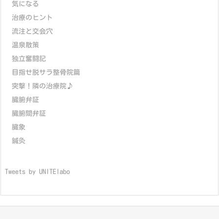
気になる
治療のヒント
流注と交会穴
温泉散策
独立奮闘記
目指せ脱サラ整骨院篇
突撃！隣の治療院♪
臓腑弁証
臓腑間弁証
臓象
鍼灸
Tweets by UNITElabo