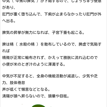
中気 ( 中焦の脾気 ) が下陥するので、しょっちゅう便意
があり、
肛門が重く堕ち込んで、下痢が止まらなかったり肛門が外
へ出る。
脾気の昇挙が無力になれば、子宮下垂も起こる。
脾は精 ( 水穀の精 ) を散布しているので、脾虚で気陥す
れば
精微が正常に輸布されず、かえって膀胱に流れ込むので
小便が米のとぎ汁のように渾濁する。
中気が不足すると、全身の機能活動が減退し、少気や乏
力、肢体倦怠
声が低くて懶言などとなる。
清陽が頭へ昇らないので、頭暈や目眩。