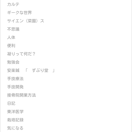
カルテ
ギークな世界
サイエン（菜園）ス
不思議
人体
便利
凝りって何だ？
勉強会
安楽鍼 「 ずぶり堂 」
手技療法
手技開発
接骨院開業方法
日記
東洋医学
栽培記録
気になる