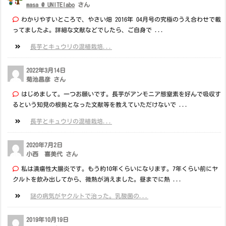
masa @ UNITElabo
さん
わかりやすいところで、やさい畑 2016年 04月号の究極のうえ合わせで載
ってましたよ。詳細な文献などでしたら、ご自身で ...
長芋とキュウリの混植栽培...
2022年3月14日
菊池昌彦 さん
はじめまして。一つお願いです。長芋がアンモニア態窒素を好んで吸収す
るという知見の根拠となった文献等を教えていただけないで ...
長芋とキュウリの混植栽培...
2020年7月2日
小西 喜美代 さん
私は潰瘍性大腸炎です。もう約10年くらいになります。7年くらい前にヤ
クルトを飲み出してから、微熱が消えました。昼までに熱 ...
謎の病気がヤクルトで治った。乳酸菌の...
2019年10月19日