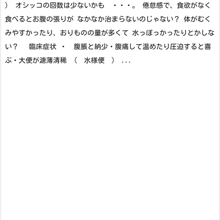
） オシッコの回数は少ないかも ・・・。 倦怠感で、食欲がなく
食べるとお腹の張りが なかなか治まらないのじゃない？ 体がむく
みやすかったり、おりものの量が多くて 水っぽっかったりとかしな
い？ 臨床症状 ・ 腹脹と納少・腹痛して温めたり圧迫すると喜
ぶ・大便が溏薄清稀 （ 水様便 ） ...