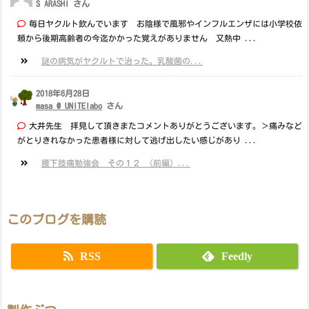
S ARASHI さん
毎日ヤクルト飲んでいます お陰様で風邪やインフルエンザには小学校依
頼から後期高齢者の今迄かかった覚えがありません 又熱中 ...
謎の病気がヤクルトで治った。乳酸菌の...
2018年6月28日
masa @ UNITElabo
さん
大井先生 拝見して頂きまたコメントありがとうございます。＞痛みなど
がとりきれなかった患者様に対して逃げ出したい感じがあり ...
腰下肢痛勉強会 その１２ （前編）...
このブログを購読
RSS
Feedly