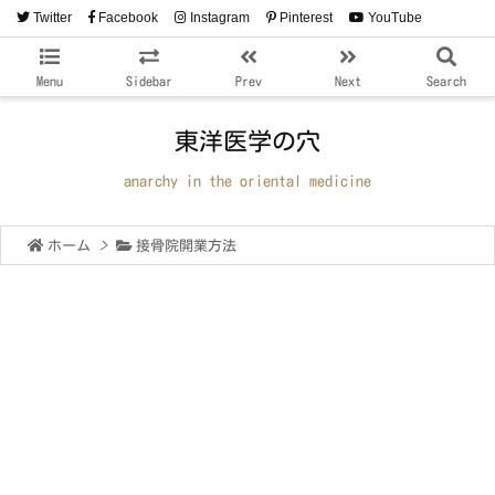
Twitter
Facebook
Instagram
Pinterest
YouTube
RSS
Feedly
Menu
Sidebar
Prev
Next
Search
東洋医学の穴
anarchy in the oriental medicine
ホーム
>
接骨院開業方法