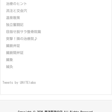
治療のヒント
流注と交会穴
温泉散策
独立奮闘記
目指せ脱サラ整骨院篇
突撃！隣の治療院♪
臓腑弁証
臓腑間弁証
臓象
鍼灸
Tweets by UNITElabo
Copyright ©
2026
東洋医学の穴
All Rights Reserved.