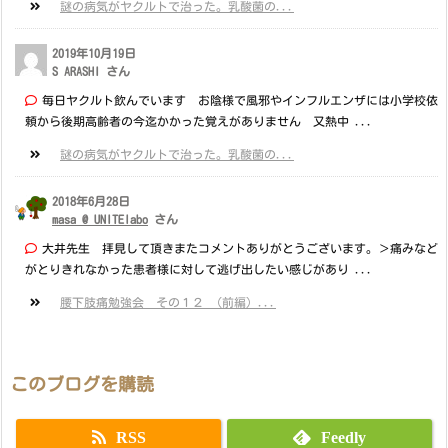
謎の病気がヤクルトで治った。乳酸菌の...
2019年10月19日
S ARASHI さん
毎日ヤクルト飲んでいます お陰様で風邪やインフルエンザには小学校依
頼から後期高齢者の今迄かかった覚えがありません 又熱中 ...
謎の病気がヤクルトで治った。乳酸菌の...
2018年6月28日
masa @ UNITElabo
さん
大井先生 拝見して頂きまたコメントありがとうございます。＞痛みなど
がとりきれなかった患者様に対して逃げ出したい感じがあり ...
腰下肢痛勉強会 その１２ （前編）...
このブログを購読
RSS
Feedly