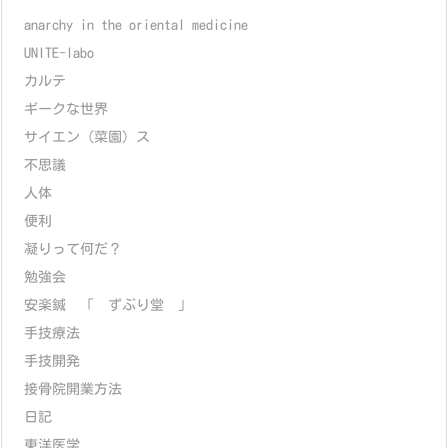
anarchy in the oriental medicine
UNITE-labo
カルテ
ギークな世界
サイエン（菜園）ス
不思議
人体
便利
凝りって何だ？
勉強会
安楽鍼 「 ずぶり堂 」
手技療法
手技開発
接骨院開業方法
日記
東洋医学