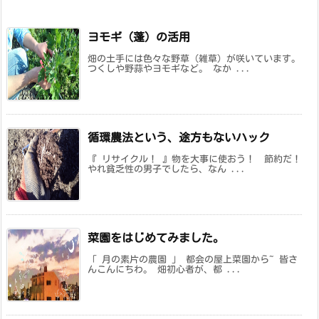
ヨモギ（蓬）の活用
畑の土手には色々な野草（雑草）が咲いています。
つくしや野蒜やヨモギなど。 なか ...
循環農法という、途方もないハック
『 リサイクル！ 』物を大事に使おう！ 節約だ！
やれ貧乏性の男子でしたら、なん ...
菜園をはじめてみました。
「 月の素片の農園 」 都会の屋上菜園から~ 皆さ
んこんにちわ。 畑初心者が、都 ...