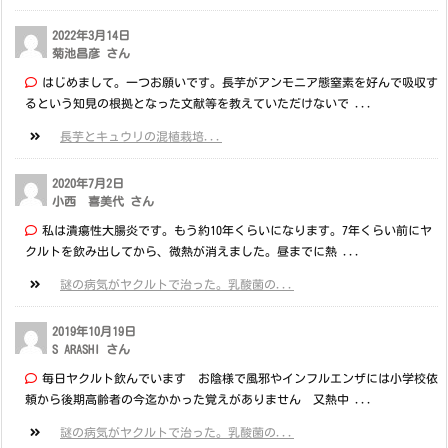
2022年3月14日
菊池昌彦 さん
はじめまして。一つお願いです。長芋がアンモニア態窒素を好んで吸収す
るという知見の根拠となった文献等を教えていただけないで ...
長芋とキュウリの混植栽培...
2020年7月2日
小西 喜美代 さん
私は潰瘍性大腸炎です。もう約10年くらいになります。7年くらい前にヤ
クルトを飲み出してから、微熱が消えました。昼までに熱 ...
謎の病気がヤクルトで治った。乳酸菌の...
2019年10月19日
S ARASHI さん
毎日ヤクルト飲んでいます お陰様で風邪やインフルエンザには小学校依
頼から後期高齢者の今迄かかった覚えがありません 又熱中 ...
謎の病気がヤクルトで治った。乳酸菌の...