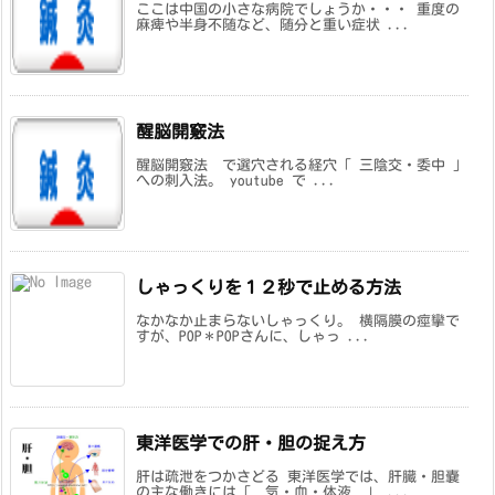
ここは中国の小さな病院でしょうか・・・ 重度の
麻痺や半身不随など、随分と重い症状 ...
醒脳開竅法
醒脳開竅法 で選穴される経穴「 三陰交・委中 」
への刺入法。 youtube で ...
しゃっくりを１２秒で止める方法
なかなか止まらないしゃっくり。 横隔膜の痙攣で
すが、POP＊POPさんに、しゃっ ...
東洋医学での肝・胆の捉え方
肝は疏泄をつかさどる 東洋医学では、肝臓・胆嚢
の主な働きには「 気・血・体液 」 ...