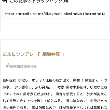
この記事のトラックバックURL
たまにツンデレ 「 臓腑弁証 」
風寒束肺
臨床症状 咳嗽し、水っぽく無色の痰が出て、鼻塞 ( 鼻詰まり ) や
鼻水。 少し悪寒し、少し発熱。 考察 風寒束肺証は、咳嗽が主症
でありそれに風寒表証が加わる。 風寒を感受すると、肺気が拘束さ
れて宣発できず上へ逆流して咳となる。 寒は陰なので、痰液が水っ
ぽく無色である。 鼻は肺竅なので、肺が宣発できなければ鼻竅もス