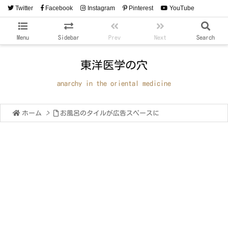
Twitter
Facebook
Instagram
Pinterest
YouTube
RSS
Feedly
Menu
Sidebar
Prev
Next
Search
東洋医学の穴
anarchy in the oriental medicine
ホーム
>
お風呂のタイルが広告スペースに