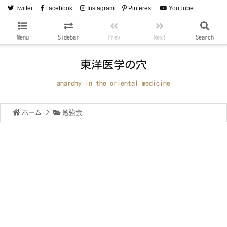
Twitter
Facebook
Instagram
Pinterest
YouTube
RSS
Feedly
Menu
Sidebar
Prev
Next
Search
東洋医学の穴
anarchy in the oriental medicine
ホーム
>
勉強会