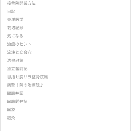
接骨院開業方法
日記
東洋医学
栽培記録
気になる
治療のヒント
流注と交会穴
温泉散策
独立奮闘記
目指せ脱サラ整骨院篇
突撃！隣の治療院♪
臓腑弁証
臓腑間弁証
臓象
鍼灸