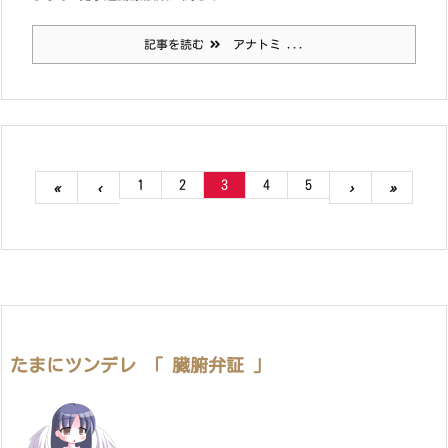
記事を読む
アナトミ ...
1
2
3
4
5
«
‹
›
»
たまにツンデレ 「 臓腑弁証 」