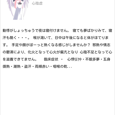
心陰虚
動悸がしょっちゅうで夜は寝付けません。 寝ても夢ばかりみて、寝
汗も酷く・・・。 喉が渇いて、日中は午後になると体がほてりま
す。 手足や顔がぼーっと熱くなる感じがしませんか？ 邪熱や情志
の鬱滞により、化火となって心火が偏亢となり 心陰不足となって心
を滋養できてません。 臨床症状 ・ 心悸怔忡・不眠多夢・五身
煩熱・潮熱・盗汗・両頬赤い・咽喉の乾...