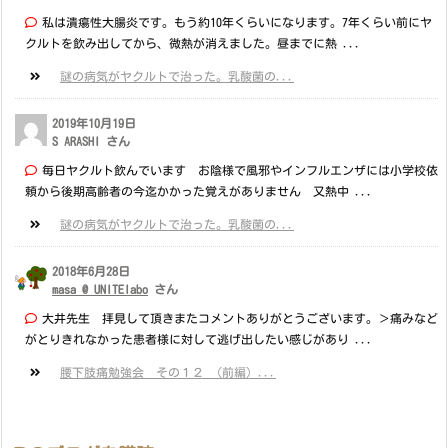
私は潰瘍性大腸炎です。もう約10年くらいになります。7年くらい前にヤ
クルトを飲み出してから、微熱が消えました。昼までに熱 ...
謎の病気がヤクルトで治った。乳酸菌の...
2019年10月19日
S ARASHI さん
毎日ヤクルト飲んでいます お陰様で風邪やインフルエンザには小学校依
頼から後期高齢者の今迄かかった覚えがありません 又熱中 ...
謎の病気がヤクルトで治った。乳酸菌の...
2018年6月28日
masa @ UNITElabo
さん
大井先生 拝見して頂きまたコメントありがとうございます。＞痛みなど
がとりきれなかった患者様に対して逃げ出したい感じがあり ...
腰下肢痛勉強会 その１２ （前編）...