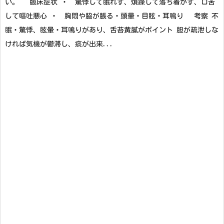
い。 臨床症状 ・ 驚悸して眠れず、煩躁して落ち着かず、口苦
して嘔吐悪心 ・ 胸悶や脇が脹る・頭暈・目眩・耳鳴り 考察 不
眠・驚悸、眩暈・耳鳴りがあり、舌苔黄膩がポイント 胆が疏泄しな
ければ気機が鬱滞し、痰が出来...