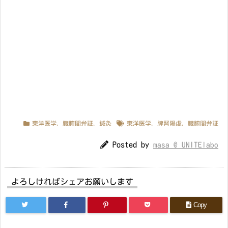
東洋医学
,
臓腑間弁証
,
鍼灸
東洋医学
,
脾腎陽虚
,
臓腑間弁証
Posted by
masa @ UNITElabo
よろしければシェアお願いします
Copy