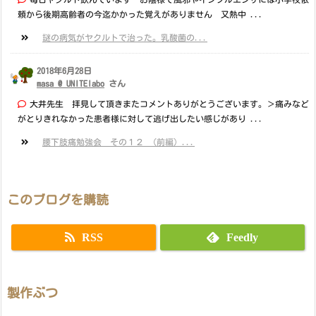
頼から後期高齢者の今迄かかった覚えがありません 又熱中 ...
謎の病気がヤクルトで治った。乳酸菌の...
2018年6月28日
masa @ UNITElabo
さん
大井先生 拝見して頂きまたコメントありがとうございます。＞痛みなど
がとりきれなかった患者様に対して逃げ出したい感じがあり ...
腰下肢痛勉強会 その１２ （前編）...
このブログを購読
RSS
Feedly
製作ぶつ