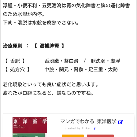
浮腫・小便不利・五更泄瀉は腎の気化障害と脾の運化障害
のため水湿が内停。
下痢・滑脱は水穀を腐熟できない。
治療原則 ： 【 温補脾腎 】
【 舌脈 】 舌淡嫩・苔白滑 / 脈沈弱・虚浮
【 処方穴 】 中脘・関元・腎兪・足三里・太谿
老化現象といっても良い症状だと思います。
疲れたが口癖になると、嫌なものですね。
マンガでわかる 東洋医学
created by
Rinker