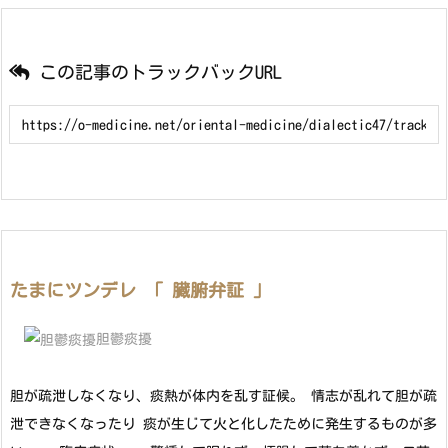
この記事のトラックバックURL
たまにツンデレ 「 臓腑弁証 」
胆鬱痰擾
胆が疏泄しなくなり、痰熱が体内を乱す証候。 情志が乱れて胆が疏
泄できなくなったり 痰が生じて火と化したために発生するものが多