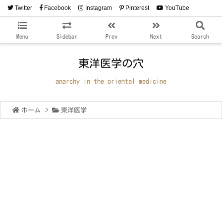
Twitter
Facebook
Instagram
Pinterest
YouTube
RSS
Feedly
Menu
Sidebar
Prev
Next
Search
東洋医学の穴
anarchy in the oriental medicine
ホーム
>
東洋医学