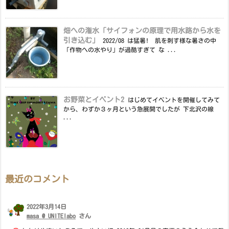
畑への潅水「サイフォンの原理で用水路から水を
引き込む」
2022/08 は猛暑! 肌を刺す様な暑さの中
「作物への水やり」が過酷すぎて な ...
お野菜とイベント2
はじめてイベントを開催してみて
から、わずか３ヶ月という急展開でしたが 下北沢の線
...
最近のコメント
2022年3月14日
masa @ UNITElabo
さん