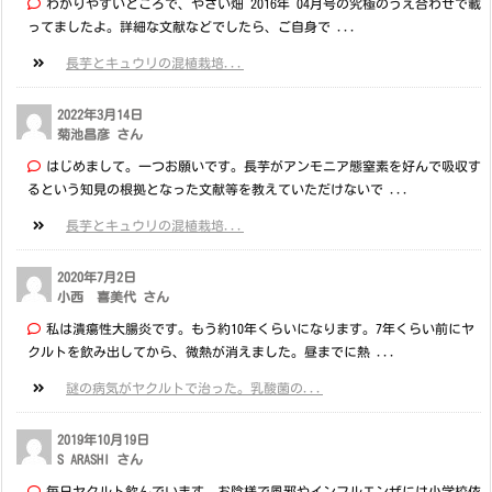
わかりやすいところで、やさい畑 2016年 04月号の究極のうえ合わせで載
ってましたよ。詳細な文献などでしたら、ご自身で ...
長芋とキュウリの混植栽培...
2022年3月14日
菊池昌彦 さん
はじめまして。一つお願いです。長芋がアンモニア態窒素を好んで吸収す
るという知見の根拠となった文献等を教えていただけないで ...
長芋とキュウリの混植栽培...
2020年7月2日
小西 喜美代 さん
私は潰瘍性大腸炎です。もう約10年くらいになります。7年くらい前にヤ
クルトを飲み出してから、微熱が消えました。昼までに熱 ...
謎の病気がヤクルトで治った。乳酸菌の...
2019年10月19日
S ARASHI さん
毎日ヤクルト飲んでいます お陰様で風邪やインフルエンザには小学校依