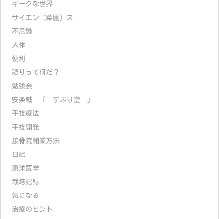
ギークな世界
サイエン（菜園）ス
不思議
人体
便利
凝りって何だ？
勉強会
安楽鍼 「 ずぶり堂 」
手技療法
手技開発
接骨院開業方法
日記
東洋医学
栽培記録
気になる
治療のヒント