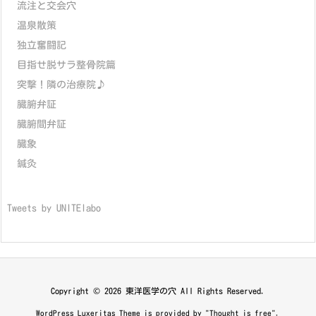
流注と交会穴
温泉散策
独立奮闘記
目指せ脱サラ整骨院篇
突撃！隣の治療院♪
臓腑弁証
臓腑間弁証
臓象
鍼灸
Tweets by UNITElabo
Copyright ©
2026
東洋医学の穴
All Rights Reserved.
WordPress Luxeritas Theme is provided by "
Thought is free
".