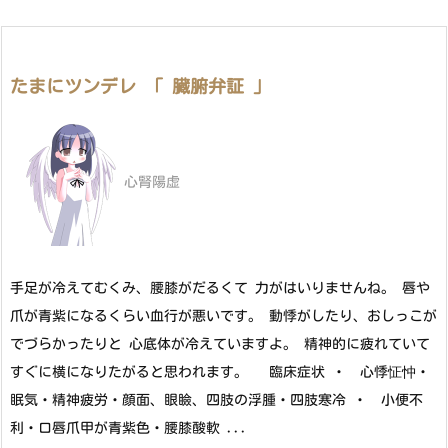
たまにツンデレ 「 臓腑弁証 」
心腎陽虚
手足が冷えてむくみ、腰膝がだるくて 力がはいりませんね。 唇や
爪が青紫になるくらい血行が悪いです。 動悸がしたり、おしっこが
でづらかったりと 心底体が冷えていますよ。 精神的に疲れていて
すぐに横になりたがると思われます。 臨床症状 ・ 心悸怔忡・
眠気・精神疲労・顔面、眼瞼、四肢の浮腫・四肢寒冷 ・ 小便不
利・口唇爪甲が青紫色・腰膝酸軟 ...