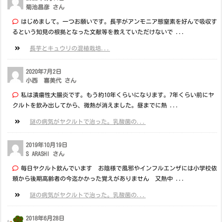
菊池昌彦 さん
はじめまして。一つお願いです。長芋がアンモニア態窒素を好んで吸収す
るという知見の根拠となった文献等を教えていただけないで ...
長芋とキュウリの混植栽培...
2020年7月2日
小西 喜美代 さん
私は潰瘍性大腸炎です。もう約10年くらいになります。7年くらい前にヤ
クルトを飲み出してから、微熱が消えました。昼までに熱 ...
謎の病気がヤクルトで治った。乳酸菌の...
2019年10月19日
S ARASHI さん
毎日ヤクルト飲んでいます お陰様で風邪やインフルエンザには小学校依
頼から後期高齢者の今迄かかった覚えがありません 又熱中 ...
謎の病気がヤクルトで治った。乳酸菌の...
2018年6月28日