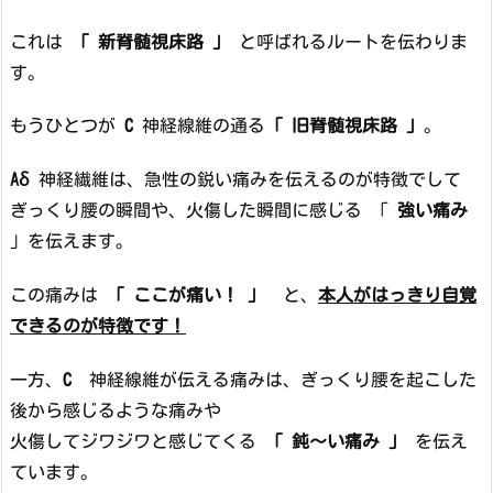
これは
「 新脊髄視床路 」
と呼ばれるルートを伝わりま
す。
もうひとつが
C
神経線維の通る
「 旧脊髄視床路 」
。
Aδ
神経繊維は、急性の鋭い痛みを伝えるのが特徴でして
ぎっくり腰の瞬間や、火傷した瞬間に感じる 「
強い痛み
」を伝えます。
この痛みは
「 ここが痛い！ 」
と、
本人がはっきり自覚
できるのが特徴です！
一方、
C
神経線維が伝える痛みは、ぎっくり腰を起こした
後から感じるような痛みや
火傷してジワジワと感じてくる
「 鈍～い痛み 」
を伝え
ています。