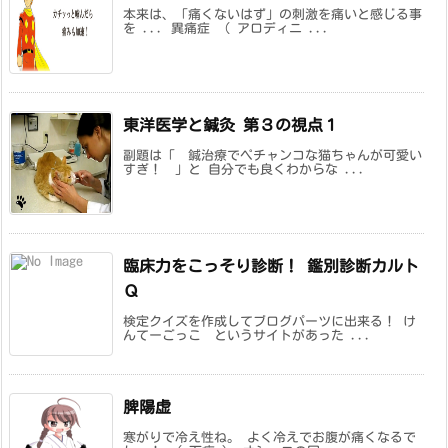
本来は、「痛くないはず」の刺激を痛いと感じる事
を ... 異痛症 （ アロディニ ...
東洋医学と鍼灸 第３の視点１
副題は「 鍼治療でペチャンコな猫ちゃんが可愛い
すぎ！ 」と 自分でも良くわからな ...
臨床力をこっそり診断！ 鑑別診断カルト
Ｑ
検定クイズを作成してブログパーツに出来る！ け
んてーごっこ というサイトがあった ...
脾陽虚
寒がりで冷え性ね。 よく冷えでお腹が痛くなるで