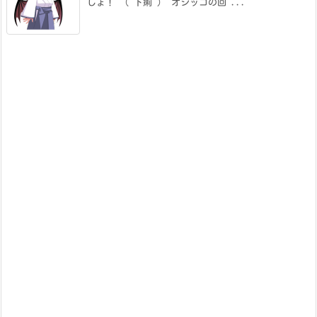
しょ！ （ 下痢 ） オシッコの回 ...