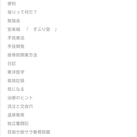
便利
凝りって何だ？
勉強会
安楽鍼 「 ずぶり堂 」
手技療法
手技開発
接骨院開業方法
日記
東洋医学
栽培記録
気になる
治療のヒント
流注と交会穴
温泉散策
独立奮闘記
目指せ脱サラ整骨院篇