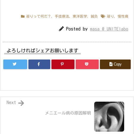
凝りって何だ？
,
手技療法
,
東洋医学
,
鍼灸
凝り
,
慢性痛
Posted by
masa @ UNITElabo
よろしければシェアお願いします
Copy
Next
メニエール病の原因解明