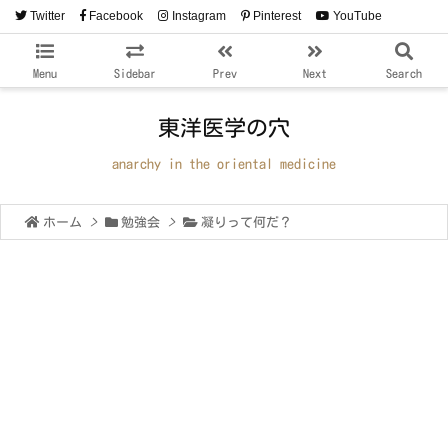
Twitter
Facebook
Instagram
Pinterest
YouTube
RSS
Feedly
Menu
Sidebar
Prev
Next
Search
東洋医学の穴
anarchy in the oriental medicine
ホーム
>
勉強会
>
凝りって何だ？