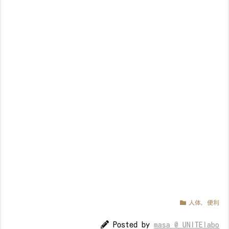
人体
,
便利
Posted by
masa @ UNITElabo