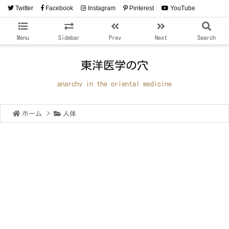
Twitter
Facebook
Instagram
Pinterest
YouTube
RSS
Feedly
Menu
Sidebar
Prev
Next
Search
東洋医学の穴
anarchy in the oriental medicine
ホーム
>
人体