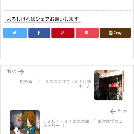
よろしければシェアお願いします
Copy
Next
広告考 「 スケスケサブリミナル効
果 」
Prev
じぇじぇじぇ！の気太郎 「 東洋医学のミ
ステリー 」