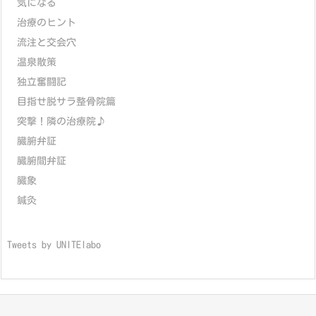
気になる
治療のヒント
流注と交会穴
温泉散策
独立奮闘記
目指せ脱サラ整骨院篇
突撃！隣の治療院♪
臓腑弁証
臓腑間弁証
臓象
鍼灸
Tweets by UNITElabo