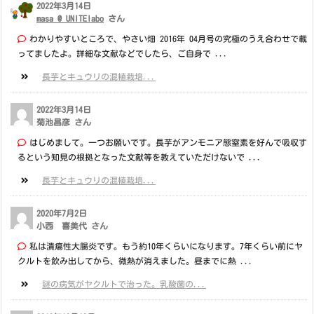
2022年3月14日
masa @ UNITElabo
さん
わかりやすいところで、やさい畑 2016年 04月号の究極のうえ合わせで載
ってましたよ。詳細な文献などでしたら、ご自身で ...
長芋とキュウリの混植栽培...
2022年3月14日
菊池昌彦 さん
はじめまして。一つお願いです。長芋がアンモニア態窒素を好んで吸収す
るという知見の根拠となった文献等を教えていただけないで ...
長芋とキュウリの混植栽培...
2020年7月2日
小西 喜美代 さん
私は潰瘍性大腸炎です。もう約10年くらいになります。7年くらい前にヤ
クルトを飲み出してから、微熱が消えました。昼までに熱 ...
謎の病気がヤクルトで治った。乳酸菌の...