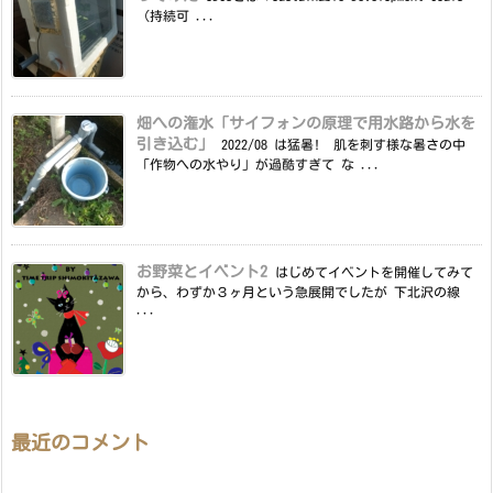
（持続可 ...
畑への潅水「サイフォンの原理で用水路から水を
引き込む」
2022/08 は猛暑! 肌を刺す様な暑さの中
「作物への水やり」が過酷すぎて な ...
お野菜とイベント2
はじめてイベントを開催してみて
から、わずか３ヶ月という急展開でしたが 下北沢の線
...
最近のコメント