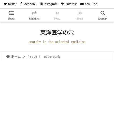
Twitter
Facebook
Instagram
Pinterest
YouTube
RSS
Feedly
Menu
Sidebar
Prev
Next
Search
東洋医学の穴
anarchy in the oriental medicine
ホーム
>
reddit cyberpunk