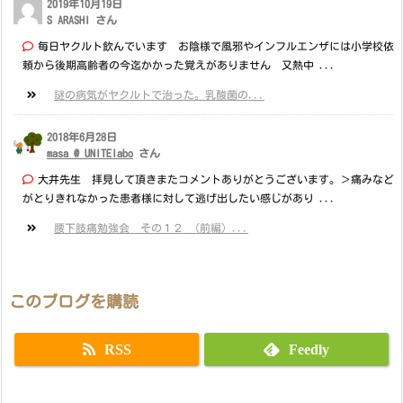
2019年10月19日
S ARASHI さん
毎日ヤクルト飲んでいます お陰様で風邪やインフルエンザには小学校依
頼から後期高齢者の今迄かかった覚えがありません 又熱中 ...
謎の病気がヤクルトで治った。乳酸菌の...
2018年6月28日
masa @ UNITElabo
さん
大井先生 拝見して頂きまたコメントありがとうございます。＞痛みなど
がとりきれなかった患者様に対して逃げ出したい感じがあり ...
腰下肢痛勉強会 その１２ （前編）...
このブログを購読
RSS
Feedly