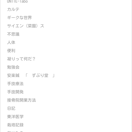
UNITE-labo
カルテ
ギークな世界
サイエン（菜園）ス
不思議
人体
便利
凝りって何だ？
勉強会
安楽鍼 「 ずぶり堂 」
手技療法
手技開発
接骨院開業方法
日記
東洋医学
栽培記録