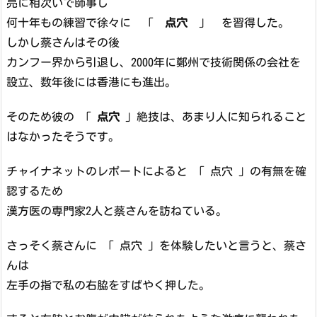
亮に相次いで師事し
何十年もの練習で徐々に 「
点穴
」 を習得した。
しかし蔡さんはその後
カンフー界から引退し、2000年に鄭州で技術関係の会社を
設立、数年後には香港にも進出。
そのため彼の 「
点穴
」絶技は、あまり人に知られること
はなかったそうです。
チャイナネットのレポートによると 「 点穴 」の有無を確
認するため
漢方医の専門家2人と蔡さんを訪ねている。
さっそく蔡さんに 「 点穴 」を体験したいと言うと、蔡さ
んは
左手の指で私の右脇をすばやく押した。