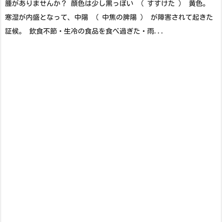
腫がありませんか？ 顔色は少し黒っぽい （ すすけた ） 黄色。
寒湿が内盛となって、中陽 ( 中焦の脾陽 ) が障害されて起きた
証候。 飲食不節・生冷の食品を食べ過ぎた・雨...