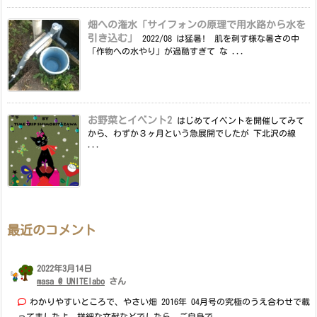
畑への潅水「サイフォンの原理で用水路から水を
引き込む」
2022/08 は猛暑! 肌を刺す様な暑さの中
「作物への水やり」が過酷すぎて な ...
お野菜とイベント2
はじめてイベントを開催してみて
から、わずか３ヶ月という急展開でしたが 下北沢の線
...
最近のコメント
2022年3月14日
masa @ UNITElabo
さん
わかりやすいところで、やさい畑 2016年 04月号の究極のうえ合わせで載
ってましたよ。詳細な文献などでしたら、ご自身で ...