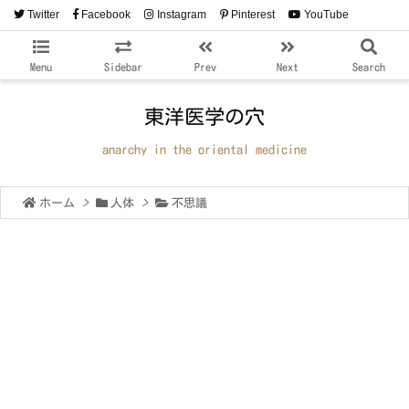
Twitter
Facebook
Instagram
Pinterest
YouTube
RSS
Feedly
Menu
Sidebar
Prev
Next
Search
東洋医学の穴
anarchy in the oriental medicine
ホーム
>
人体
>
不思議