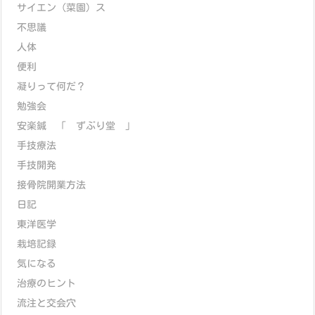
サイエン（菜園）ス
不思議
人体
便利
凝りって何だ？
勉強会
安楽鍼 「 ずぶり堂 」
手技療法
手技開発
接骨院開業方法
日記
東洋医学
栽培記録
気になる
治療のヒント
流注と交会穴