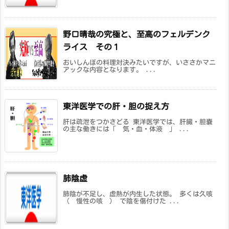
野口晴哉の究極と、至高のフェルデンク
ライス その１
おいしんぼの料理対決みたいですが、いささかマニ
アックな内容となります。 ...
東洋医学での肝・胆の捉え方
肝は疏泄をつかさどる 東洋医学では、肝臓・胆嚢
の主な働きには「 気・血・体液 」 ...
肺陰虚
肺陰が不足し、虚熱が内生した状態。 多くは久咳
（ 慢性の咳 ） で陰を傷付けた ...