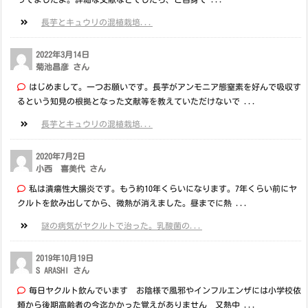
長芋とキュウリの混植栽培...
2022年3月14日
菊池昌彦 さん
はじめまして。一つお願いです。長芋がアンモニア態窒素を好んで吸収す
るという知見の根拠となった文献等を教えていただけないで ...
長芋とキュウリの混植栽培...
2020年7月2日
小西 喜美代 さん
私は潰瘍性大腸炎です。もう約10年くらいになります。7年くらい前にヤ
クルトを飲み出してから、微熱が消えました。昼までに熱 ...
謎の病気がヤクルトで治った。乳酸菌の...
2019年10月19日
S ARASHI さん
毎日ヤクルト飲んでいます お陰様で風邪やインフルエンザには小学校依
頼から後期高齢者の今迄かかった覚えがありません 又熱中 ...