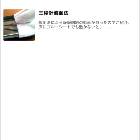
三稜針瀉血法
緩刺法による静脈刺絡の動画があったのでご紹介。
床にブルーシートでも敷かないと、 ...