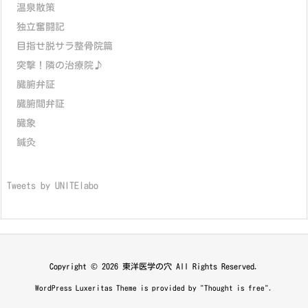
温泉散策
独立奮闘記
目指せ脱サラ整骨院篇
突撃！隣の治療院♪
臓腑弁証
臓腑間弁証
臓象
鍼灸
Tweets by UNITElabo
Copyright ©
2026
東洋医学の穴
All Rights Reserved.
WordPress Luxeritas Theme is provided by "
Thought is free
".